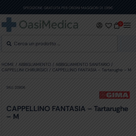
Skip
to
SPEDIZIONE GRATUITA PER ORDINI MAGGIORI DI 199€
content
0
HOME
ABBIGLIAMENTO
ABBIGLIAMENTO SANITARIO
CAPPELLINI CHIRURGICI
CAPPELLINO FANTASIA – Tartarughe – M
SKU:
20806
CAPPELLINO FANTASIA – Tartarughe
– M