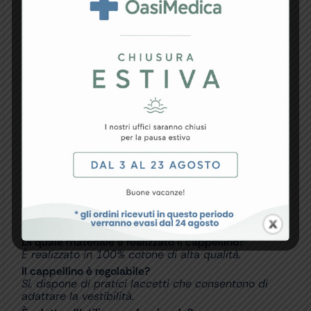
Dotato di pratici laccetti regolabili, permette una
vestibilità personalizzata e sicura. La taglia M è
particolarmente indicata per uomini e donne con
capelli corti o di media lunghezza, assicurando una
perfetta aderenza senza compromettere il comfort.
Leggero, resistente e facilmente lavabile, il
Cappellino Fantasia Tartarughe M rappresenta una
soluzione ideale per chi cerca qualità, funzionalità e
stile nell’abbigliamento sanitario professionale.
FAQ – Domande e Risposte
A chi è consigliata la taglia M?
La taglia M è indicata per uomini e donne con
capelli corti o di media lunghezza.
Di quale materiale è realizzato il cappellino?
È realizzato in 100% cotone di alta qualità.
Il cappellino è regolabile?
Sì, dispone di pratici laccetti che consentono di
adattare la vestibilità.