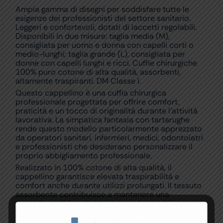
Ampia gamma di disegni per soddisfare tutte le
esigenze dei professionisti del settore sanitario.
Leggeri e confortevoli, dotati di laccetti regolabili.
Disponibili in due misure: taglia media (M),
consigliata per uomo e donna con capelli corti o
medio-lunghi; taglia grande (L), consigliata per
donne con capelli lunghi e ricci. Cuffie chirurgiche
100% puro cotone di alta qualità, assorbenti,
altamente traspiranti. DM Classe I.
Questo cappellino è una cuffia chirurgica
professionale progettata per offrire comfort,
praticità e un tocco di originalità durante l’attività
lavorativa. La simpatica fantasia con tartarughe
rende questo modello particolarmente apprezzato
da operatori sanitari, infermieri, medici, odontoiatri
e professionisti che desiderano personalizzare il
proprio abbigliamento professionale.
Realizzato in 100% cotone di alta qualità, il
cappellino garantisce elevata traspirabilità e
comfort anche durante utilizzi prolungati. Il tessuto
assorbente contribuisce a mantenere una
sensazione di freschezza durante le attività
quotidiane in ambulatorio, ospedale o sala
operatoria.