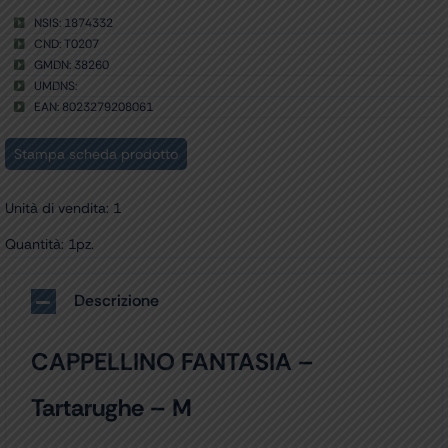
NSIS: 1874332
CND: T0207
GMDN: 38260
UMDNS:
EAN: 8023279208061
Stampa scheda prodotto
Unità di vendita: 1
Quantità: 1pz.
Descrizione
CAPPELLINO FANTASIA –
Tartarughe – M