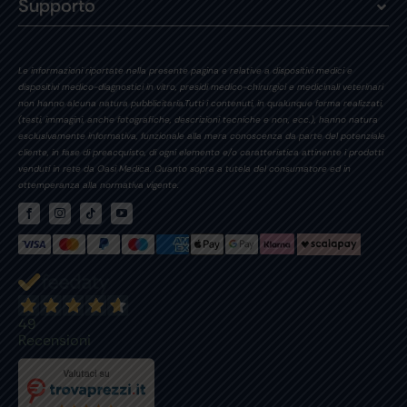
Supporto
Le informazioni riportate nella presente pagina e relative a dispositivi medici e
dispositivi medico-diagnostici in vitro, presidi medico-chirurgici e medicinali veterinari
non hanno alcuna natura pubblicitaria.Tutti i contenuti, in qualunque forma realizzati,
(testi, immagini, anche fotografiche, descrizioni tecniche e non, ecc.), hanno natura
esclusivamente informativa, funzionale alla mera conoscenza da parte del potenziale
cliente, in fase di preacquisto, di ogni elemento e/o caratteristica attinente i prodotti
venduti in rete da Oasi Medica. Quanto sopra a tutela del consumatore ed in
ottemperanza alla normativa vigente.
49
Recensioni