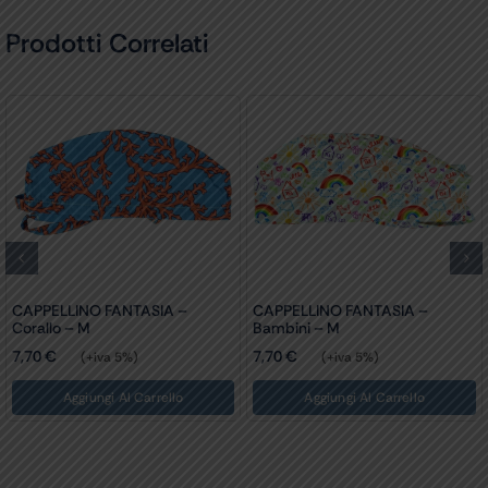
Prodotti Correlati
 –
CAPPELLINO FANTASIA –
CAPPELLINO FANTASIA 
Luccicante – M
– M
7,70
€
(+iva 5%)
7,00
€
(+iva 5%)
lo
Aggiungi Al Carrello
Aggiungi Al Carrell