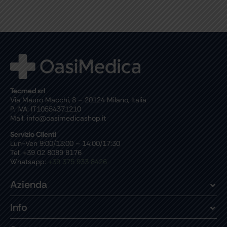
Tecmed srl
Via Mauro Macchi, 8 – 20124 Milano, Italia
P. IVA: IT10554371210
Mail: info@oasimedicashop.it
Servizio Clienti
Lun-Ven 9:00/13:00 – 14:00/17:30
Tel: +39 02 8089 8176
Whatsapp:
+39 375 933 8426
Azienda
Info