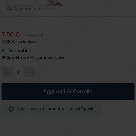
Aggiungi ai Preferiti
7,50
€
(+iva 5%)
7,88
€
iva inclusa
Disponibile
🚚 Spedito in 3–5 giorni lavorativi
CAPPELLINO
FANTASIA
-
Tartarughe
Aggiungi Al Carrello
-
M
quantità
Acquista questo prodotto e ottieni
7
punti