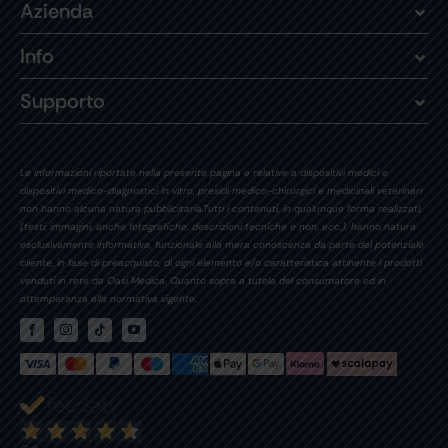
Azienda
Info
Supporto
Le informazioni riportate nella presente pagina e relative a dispositivi medici e
dispositivi medico-diagnostici in vitro, presidi medico-chirurgici e medicinali veterinari
non hanno alcuna natura pubblicitaria.Tutti i contenuti, in qualunque forma realizzati,
(testi, immagini, anche fotografiche, descrizioni tecniche e non, ecc.), hanno natura
esclusivamente informativa, funzionale alla mera conoscenza da parte del potenziale
cliente, in fase di preacquisto, di ogni elemento e/o caratteristica attinente i prodotti
venduti in rete da Oasi Medica. Quanto sopra a tutela del consumatore ed in
ottemperanza alla normativa vigente.