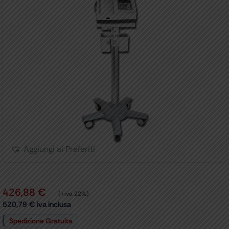
Aggiungi ai Preferiti
426,88
€
(+iva 22%)
520,79
€
iva inclusa
Spedizione Gratuita