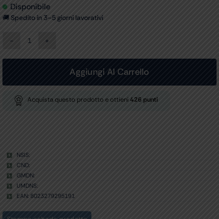
Disponibile
🚚 Spedito in 3–5 giorni lavorativi
CARRELLO
con
2
cestelli
Aggiungi Al Carrello
per
codici
29516-
Acquista questo prodotto e ottieni
426
punti
7/29520/29531-
2
quantità
NSIS:
CND:
GMDN:
UMDNS:
EAN: 8023279295191