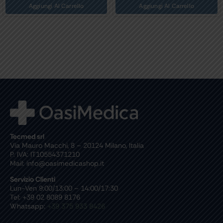
arrello
Aggiungi Al Carrello
Aggiungi Al Ca
Tecmed srl
Via Mauro Macchi, 8 – 20124 Milano, Italia
P. IVA: IT10554371210
Mail: info@oasimedicashop.it
Servizio Clienti
Lun-Ven 9:00/13:00 – 14:00/17:30
Tel: +39 02 8089 8176
Whatsapp:
+39 375 933 8426