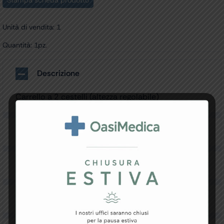
Stampa scheda prodotto
Unità di vendita: 1
Quantità: 1pz.
Descrizione
Carrello a 2 cestelli (altezza regolabile)
Specifiche Tecniche
Resi e Garanzia
Downloads