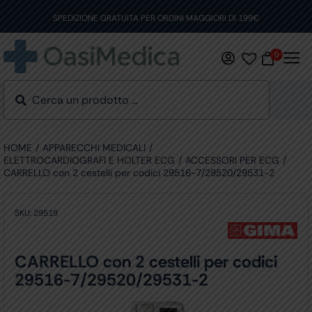
Skip
to
SPEDIZIONE GRATUITA PER ORDINI MAGGIORI DI 199€
content
0
HOME
APPARECCHI MEDICALI
ELETTROCARDIOGRAFI E HOLTER ECG
ACCESSORI PER ECG
CARRELLO con 2 cestelli per codici 29516-7/29520/29531-2
SKU:
29519
CARRELLO con 2 cestelli per codici
29516-7/29520/29531-2