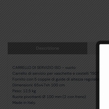
Descrizione
CARRELLO DI SERVIZIO ISO – vuoto
Carrello di servizio per vaschette e cestelli “ISO” (non
Fornito con 5 coppie di guide di altezza regolabile per
Dimensioni: 65x47xh 100 cm
Peso: 12,5 kg
Ruote pivottanti Ø 100 mm (2 con freno)
Made in Italy.