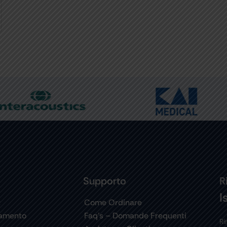
Supporto
R
I
t
Come Ordinare
gamento
Faq’s – Domande Frequenti
Ri