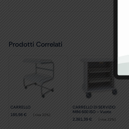
Prodotti Correlati
CARRELLO
CARRELLO DI SERVIZIO
MINI 600 ISO – Vuoto
185,98
€
(+iva 22%)
2.361,39
€
(+iva 22%)