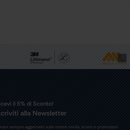
icevi il 5% di Sconto!
scriviti alla Newsletter
mani sempre aggiornato sulle nostre novità, sconti e promozioni