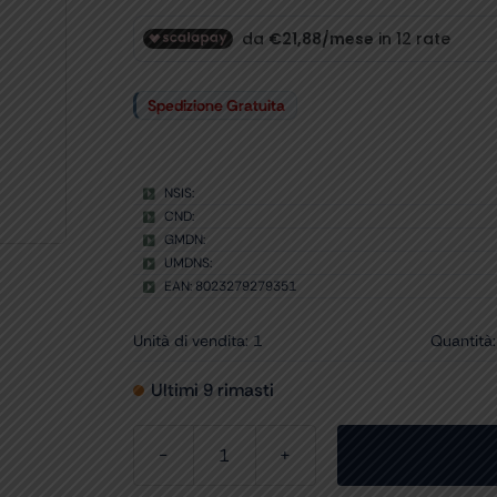
Spedizione Gratuita
NSIS:
CND:
GMDN:
UMDNS:
EAN: 8023279279351
Unità di vendita: 1
Quantità:
Ultimi 9 rimasti
CARRELLO
DI