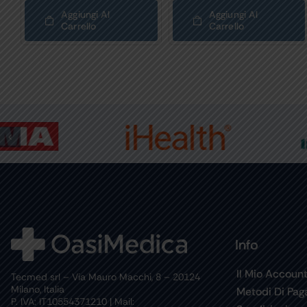
Aggiungi Al
Aggiungi Al
Carrello
Carrello
Info
Il Mio Accoun
Tecmed srl – Via Mauro Macchi, 8 – 20124
Milano, Italia
Metodi Di Pa
P. IVA: IT10554371210 | Mail: