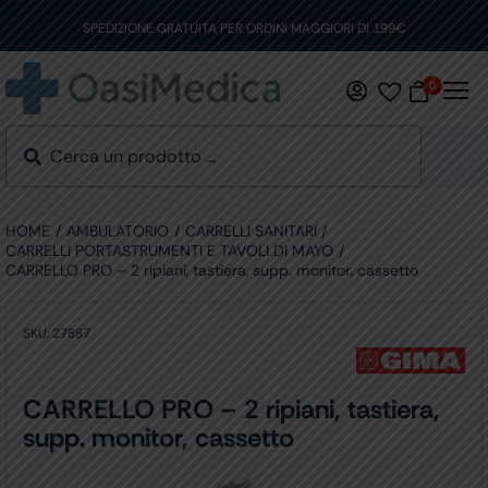
Skip
to
SPEDIZIONE GRATUITA PER ORDINI MAGGIORI DI 199€
content
0
HOME
AMBULATORIO
CARRELLI SANITARI
CARRELLI PORTASTRUMENTI E TAVOLI DI MAYO
CARRELLO PRO – 2 ripiani, tastiera, supp. monitor, cassetto
SKU:
27887
CARRELLO PRO – 2 ripiani, tastiera,
supp. monitor, cassetto