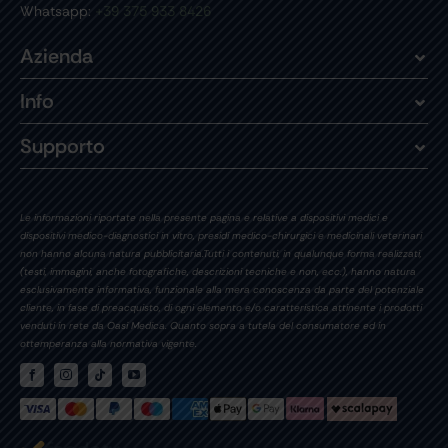
Whatsapp:
+39 375 933 8426
Azienda
Info
Supporto
Le informazioni riportate nella presente pagina e relative a dispositivi medici e
dispositivi medico-diagnostici in vitro, presidi medico-chirurgici e medicinali veterinari
non hanno alcuna natura pubblicitaria.Tutti i contenuti, in qualunque forma realizzati,
(testi, immagini, anche fotografiche, descrizioni tecniche e non, ecc.), hanno natura
esclusivamente informativa, funzionale alla mera conoscenza da parte del potenziale
cliente, in fase di preacquisto, di ogni elemento e/o caratteristica attinente i prodotti
venduti in rete da Oasi Medica. Quanto sopra a tutela del consumatore ed in
ottemperanza alla normativa vigente.