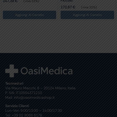
Piccolo
247,38
€
(+iva 22%)
172,87
€
(+iva 22%)
Aggiungi Al Carrello
Aggiungi Al Carrello
Tecmed srl
Via Mauro Macchi, 8 – 20124 Milano, Italia
P. IVA: IT10554371210
Mail: info@oasimedicashop.it
Servizio Clienti
Lun-Ven 9:00/13:00 – 14:00/17:30
Tel: +39 02 8089 8176