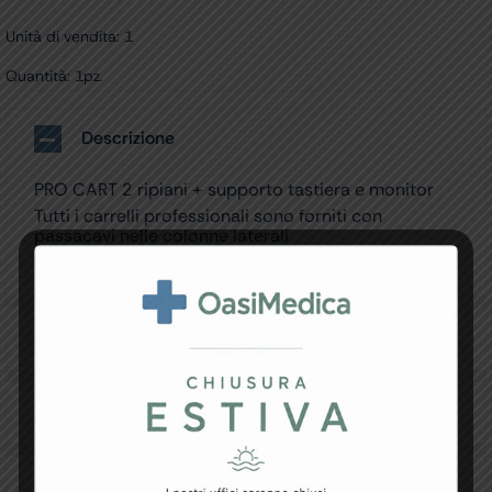
Unità di vendita: 1
Quantità: 1pz.
Descrizione
PRO CART 2 ripiani + supporto tastiera e monitor
Tutti i carrelli professionali sono forniti con
passacavi nelle colonne laterali
Made in Italy.
Specifiche Tecniche
Resi e Garanzia
Downloads