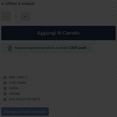
Ultimi 3 rimasti
CARRELLO
PRO
-
2
Aggiungi Al Carrello
ripiani,
tastiera,
supp.
Acquista questo prodotto e ottieni
1605
punti
monitor,
cassetto
quantità
NSIS: 109277
CND: V0880
GMDN:
UMDNS:
EAN: 8023279278873
Stampa scheda prodotto