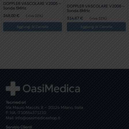
DOPPLER VASCOLARE V2005 –
DOPPLER VASCOLARE V2008 –
Sonda 5MHz
Sonda 8MHz
249,00
€
(+iva 22%)
314,67
€
(+iva 22%)
Aggiungi Al Carrello
Aggiungi Al Carrello
Tecmed srl
Via Mauro Macchi, 8 – 20124 Milano, Italia
P. IVA: IT10554371210
Mail: info@oasimedicashop.it
Servizio Clienti