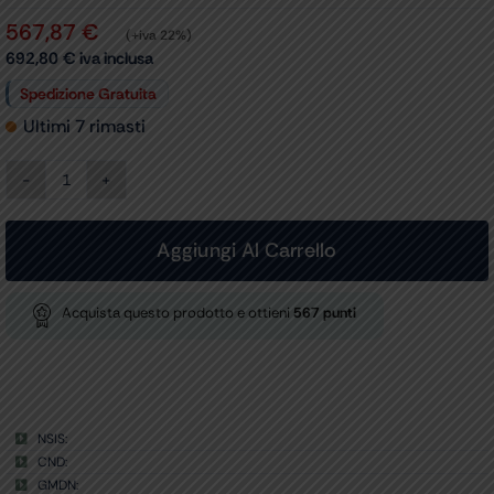
567,87
€
(+iva 22%)
692,80
€
iva inclusa
Spedizione Gratuita
Ultimi 7 rimasti
CARRELLO
UMT-
150
PER
Aggiungi Al Carrello
DP-
50
Expert
Acquista questo prodotto e ottieni
567
punti
e
Z50
quantità
NSIS:
CND:
GMDN: