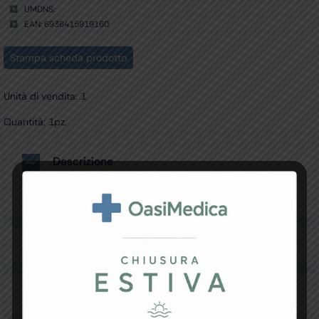
UMDNS:
EAN: 6936415919160
Stampa scheda prodotto
Unità di vendita: 1
Quantità: 1pz.
Descrizione
Carrello UMT-150 per DP-50 Expert, Z50
Specifiche Tecniche
Resi e Garanzia