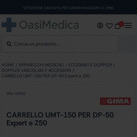
Skip
to
SPEDIZIONE GRATUITA PER ORDINI MAGGIORI DI 199€
content
0
HOME
APPARECCHI MEDICALI
ECOGRAFI E DOPPLER
DOPPLER VASCOLARI E ACCESSORI
CARRELLO UMT-150 PER DP-50 Expert e Z50
SKU:
33962
CARRELLO UMT-150 PER DP-50
Expert e Z50