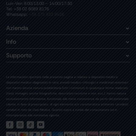
Lun-Ven 9:00/13:00 – 14:00/17:30
Tel: +39 02 8089 8176
Whatsapp:
+39 375 933 8426
Azienda
Info
Supporto
Le informazioni riportate nella presente pagina e relative a dispositivi medici e
dispositivi medico-diagnostici in vitro, presidi medico-chirurgici e medicinali veterinari
non hanno alcuna natura pubblicitaria.Tutti i contenuti, in qualunque forma realizzati,
(testi, immagini, anche fotografiche, descrizioni tecniche e non, ecc.), hanno natura
esclusivamente informativa, funzionale alla mera conoscenza da parte del potenziale
cliente, in fase di preacquisto, di ogni elemento e/o caratteristica attinente i prodotti
venduti in rete da Oasi Medica. Quanto sopra a tutela del consumatore ed in
ottemperanza alla normativa vigente.