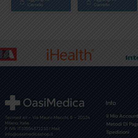
Carrello
Carrello
Info
Il Mio Accoun
Tecmed srl – Via Mauro Macchi, 8 – 20124
Milano, Italia
Metodi Di Pa
P. IVA: IT10554371210 | Mail:
Spedizioni
info@oasimedicashop.it