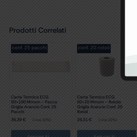
Prodotti Correlati
conf. 25 pacchi
conf. 20 rotoli
Carta Termica ECG
Carta Termica ECG
50×100 Mmxm – Pacco
50×25 Mmxm – Rotolo
Griglia Arancio Conf. 25
Griglia Arancio Conf. 20
Pacchi
Rotoli
36,39
€
26,31
€
(+iva 22%)
(+iva 22%)
Aggiungi Al
Aggiungi Al