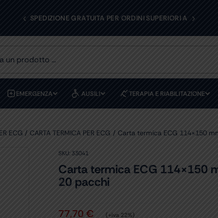
‹
›
SPEDIZIONE GRATUITA PER ORDINI SUPERIORI A 199€
EMERGENZA
AUSILI
TERAPIA E RIABILITAZIONE
ER ECG
CARTA TERMICA PER ECG
Carta termica ECG 114×150 mm x
SKU:
33041
Carta termica ECG 114×150 mm 
20 pacchi
77,70
€
(+iva 22%)