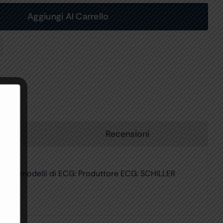
Aggiungi Al Carrello
Recensioni
eguenti modelli di ECG: Produttore ECG: SCHILLER