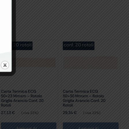
conf. 20 rotoli
conf. 20 rotoli
Carta Termica ECG
Carta Termica ECG
50×23 Mmxm – Rotolo
50×30 Mmxm – Rotolo
Griglia Arancio Conf. 20
Griglia Arancio Conf. 20
Rotoli
Rotoli
27,13
€
29,34
€
(+iva 22%)
(+iva 22%)
Aggiungi Al
Aggiungi Al