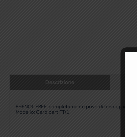
Descrizione
PHENOL FREE: completamente privo di fenoli, garantisc
Modello: Cardioart FT/1