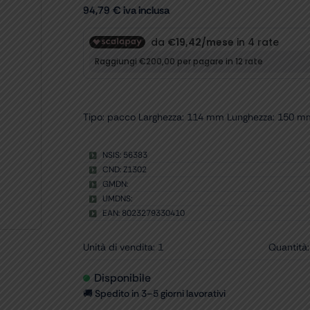
94,79
€
iva inclusa
Tipo: pacco Larghezza: 114 mm Lunghezza: 150 mm Fo
NSIS: 56383
CND: Z1302
GMDN:
UMDNS:
EAN: 8023279330410
Unità di vendita: 1
Quantità:
Disponibile
🚚 Spedito in 3–5 giorni lavorativi