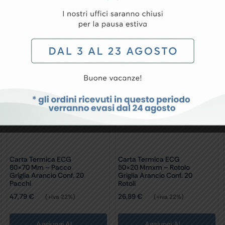
conf. 20 pacchi
conf. 20 rotoli
Carta Termica ECG
Carta Termica ECG
80×70 Mm – Pacco
50×20 Mmxm – Rotolo
Griglia Arancio Conf. 20
Griglia Arancio Conf. 20
Pacchi
Rotoli
47,79
€
26,89
€
(+iva 22%)
(+iva 22%)
Aggiungi Al
Aggiungi Al