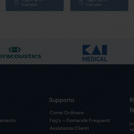
Carrello
Carrello
Supporto
R
I
t
Come Ordinare
gamento
Faq’s – Domande Frequenti
Ri
Assistenza Clienti
sp