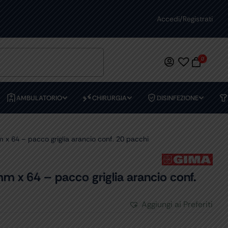
RESI FACILI
Accedi/Registrati
PAGAME
0
AMBULATORIO
CHIRURGIA
DISINFEZIONE
 64 – pacco griglia arancio conf. 20 pacchi
x 64 – pacco griglia arancio conf.
Aggiungi ai Preferiti