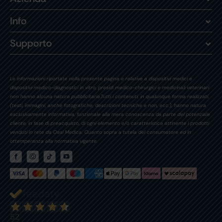
Info
Supporto
Le informazioni riportate nella presente pagina e relative a dispositivi medici e
dispositivi medico-diagnostici in vitro, presidi medico-chirurgici e medicinali veterinari
non hanno alcuna natura pubblicitaria.Tutti i contenuti, in qualunque forma realizzati,
(testi, immagini, anche fotografiche, descrizioni tecniche e non, ecc.), hanno natura
esclusivamente informativa, funzionale alla mera conoscenza da parte del potenziale
cliente, in fase di preacquisto, di ogni elemento e/o caratteristica attinente i prodotti
venduti in rete da Oasi Medica. Quanto sopra a tutela del consumatore ed in
ottemperanza alla normativa vigente.
52