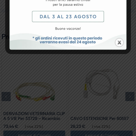
Recensioni
Prodotti Correlati
DERIVAZIONI VETERINARIA CLIP
A 5 VIE Per 33728 – Ricambio
CAVO ESTENSIONE Per 80557
73,44
€
26,23
€
(+iva 22%)
(+iva 22%)
Aggiungi Al Carrello
Aggiungi Al Carrello