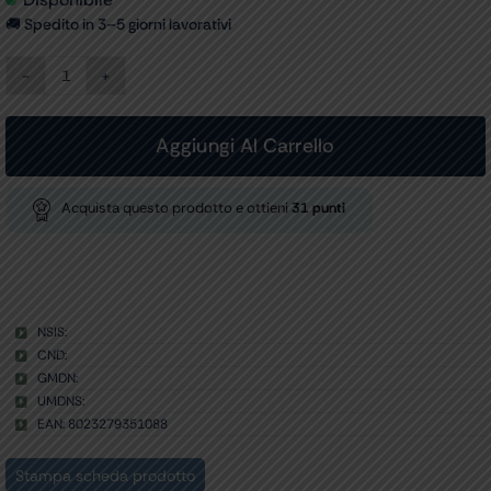
🚚 Spedito in 3–5 giorni lavorativi
CAVO
ESTENSIONE
per
35107,
Aggiungi Al Carrello
35109,
35100-
1
Acquista questo prodotto e ottieni
31
punti
quantità
NSIS:
CND:
GMDN:
UMDNS:
EAN: 8023279351088
Stampa scheda prodotto