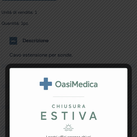
Unità di vendita: 1
Quantità: 1pz.
Descrizione
Cavo estensione per sonde.
Specifiche Tecniche
Resi e Garanzia
Downloads