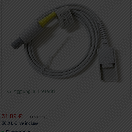
Aggiungi ai Preferiti
31,89
€
(+iva 22%)
38,91
€
iva inclusa
Disponibile