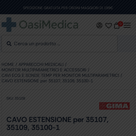
Skip
to
SPEDIZIONE GRATUITA PER ORDINI MAGGIORI DI 199€
content
0
HOME
APPARECCHI MEDICALI
MONITOR MULTIPARAMETRICI E ACCESSORI
CAVI ECG E SONDE TEMP PER MONITOR MULTIPARAMETRICI
CAVO ESTENSIONE per 35107, 35109, 35100-1
SKU:
35108
CAVO ESTENSIONE per 35107,
35109, 35100-1