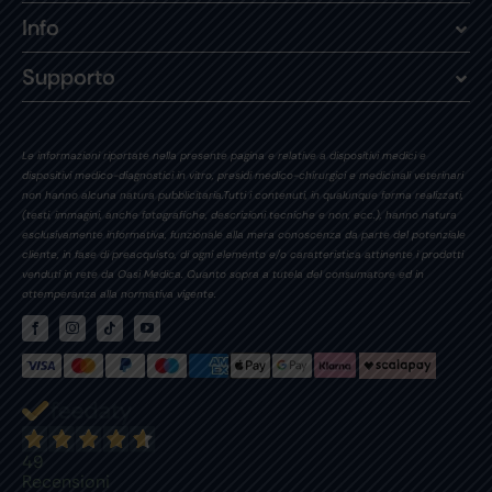
Info
Supporto
Le informazioni riportate nella presente pagina e relative a dispositivi medici e
dispositivi medico-diagnostici in vitro, presidi medico-chirurgici e medicinali veterinari
non hanno alcuna natura pubblicitaria.Tutti i contenuti, in qualunque forma realizzati,
(testi, immagini, anche fotografiche, descrizioni tecniche e non, ecc.), hanno natura
esclusivamente informativa, funzionale alla mera conoscenza da parte del potenziale
cliente, in fase di preacquisto, di ogni elemento e/o caratteristica attinente i prodotti
venduti in rete da Oasi Medica. Quanto sopra a tutela del consumatore ed in
ottemperanza alla normativa vigente.
49
Recensioni