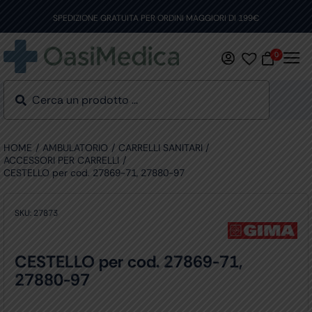
Skip
to
SPEDIZIONE GRATUITA PER ORDINI MAGGIORI DI 199€
content
0
HOME
AMBULATORIO
CARRELLI SANITARI
ACCESSORI PER CARRELLI
CESTELLO per cod. 27869-71, 27880-97
SKU:
27873
CESTELLO per cod. 27869-71,
27880-97