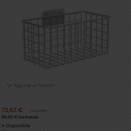
Aggiungi ai Preferiti
72,62
€
(+iva 22%)
88,60
€
iva inclusa
Disponibile