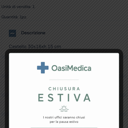
Unità di vendita: 1
Quantità: 1pz.
Descrizione
Cestello 30x16xh 15 cm
Specifiche Tecniche
Resi e Garanzia
Downloads
Recensioni