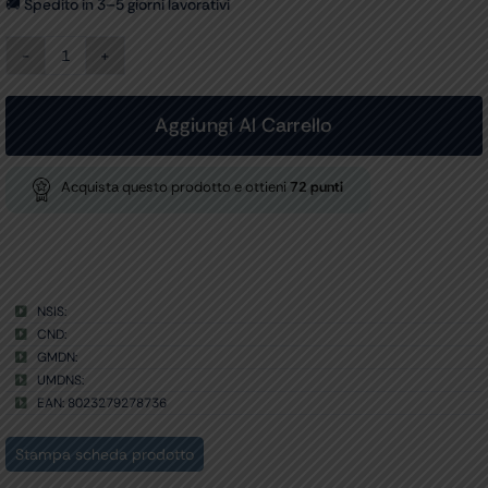
🚚 Spedito in 3–5 giorni lavorativi
CESTELLO
per
cod.
27869-
Aggiungi Al Carrello
71,
27880-
97
Acquista questo prodotto e ottieni
72
punti
quantità
NSIS:
CND:
GMDN:
UMDNS:
EAN: 8023279278736
Stampa scheda prodotto