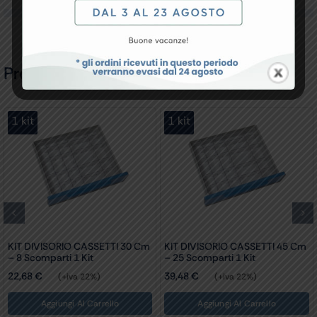
Prodotti Correlati
1 kit
1 kit
KIT DIVISORIO CASSETTI 30 Cm
KIT DIVISORIO CASSETTI 45 Cm
– 8 Scomparti 1 Kit
– 25 Scomparti 1 Kit
22,68
€
39,48
€
(+iva 22%)
(+iva 22%)
Aggiungi Al Carrello
Aggiungi Al Carrello