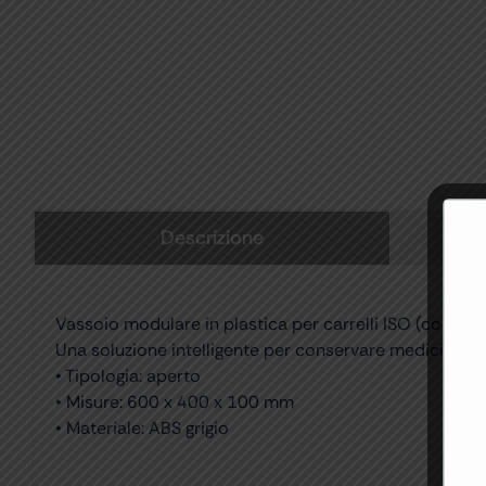
Descrizione
Vassoio modulare in plastica per carrelli ISO (codic
Una soluzione intelligente per conservare medicinali di
• Tipologia: aperto
• Misure: 600 x 400 x 100 mm
• Materiale: ABS grigio