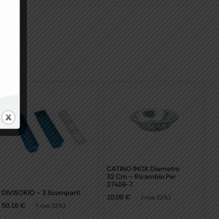
CATINO INOX Diametro
32 Cm – Ricambio Per
27456-7
DIVISORIO – 3 Scomparti
10,08
€
(+iva 22%)
50,16
€
(+iva 22%)