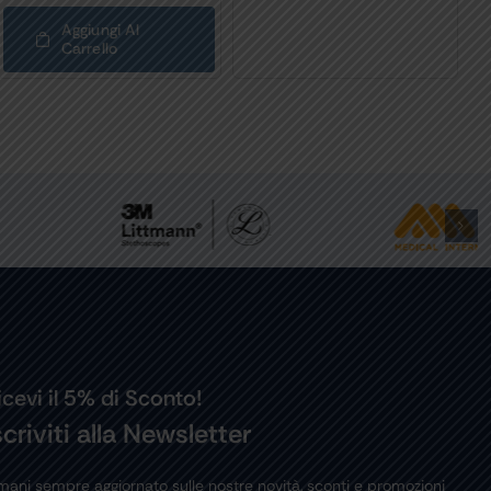
Aggiungi Al
Carrello
icevi il 5% di Sconto!
scriviti alla Newsletter
mani sempre aggiornato sulle nostre novità, sconti e promozioni