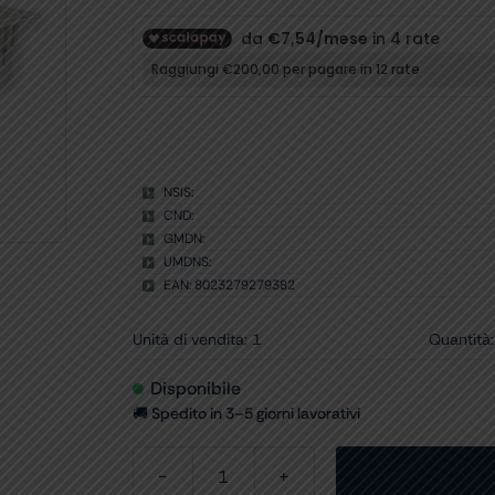
NSIS:
CND:
GMDN:
UMDNS:
EAN: 8023279279382
Unità di vendita: 1
Quantità:
Disponibile
🚚 Spedito in 3–5 giorni lavorativi
CESTELLO