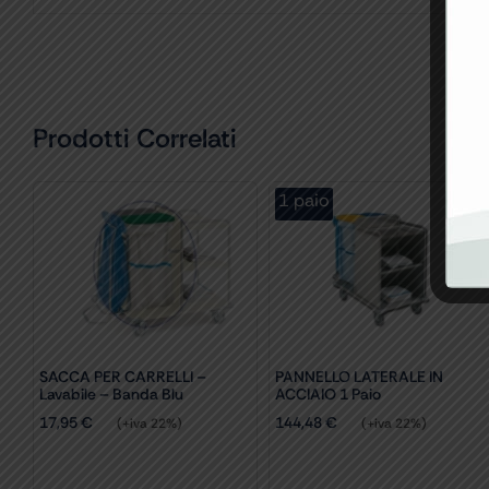
Prodotti Correlati
1 paio
SACCA PER CARRELLI –
PANNELLO LATERALE IN
Lavabile – Banda Blu
ACCIAIO 1 Paio
17,95
€
144,48
€
(+iva 22%)
(+iva 22%)