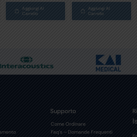
Aggiungi Al
Aggiungi Al
Carrello
Carrello
Supporto
R
I
t
Come Ordinare
gamento
Faq’s – Domande Frequenti
Ri