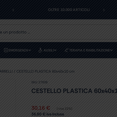
‹
›
I
OLTRE 10.000 ARTICOLI
EMERGENZA
AUSILI
TERAPIA E RIABILITAZIONE
ARRELLI
CESTELLO PLASTICA 60x40x10 cm
SKU:
27938
CESTELLO PLASTICA 60x40x
30,16
€
(+iva 22%)
36,80
€
iva inclusa