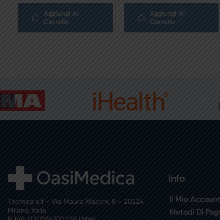
Aggiungi Al
Aggiungi Al
Carrello
Carrello
Info
Il Mio Accoun
Tecmed srl – Via Mauro Macchi, 8 – 20124
Milano, Italia
Metodi Di Pa
P. IVA: IT10554371210 | Mail: