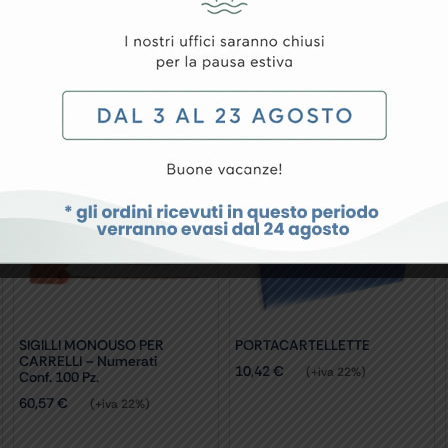
conf. 100 pz.
SIGILLI MONOUSO PER
PORTACARTELLETTE
CARRELLI – Numerati
10,42
€
(+iva 22%)
Conf. 100 Pz.
60,57
€
(+iva 22%)