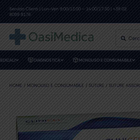
Skip
to
Servizio Clienti | Lun-Ven 9:00/13:00 – 14:00/17:30 | +39 02
PAGAMENTI SICURI
OLTRE 10.000 ARTIC
content
8089 8176
EDICALI
DIAGNOSTICA
MONOUSO E CONSUMABILE
HOME
MONOUSO E CONSUMABILE
SUTURE
SUTURE ASSORB