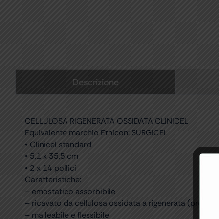
Descrizione
CELLULOSA RIGENERATA OSSIDATA CLINICEL
Equivalente marchio Ethicon: SURGICEL
• Clinicel standard
• 5,1 x 35,5 cm
• 2 x 14 pollici
Caratteristiche:
– emostatico assorbibile
– ricavato da cellulosa ossidata a rigenerata (prodot
– malleabile e flessibile