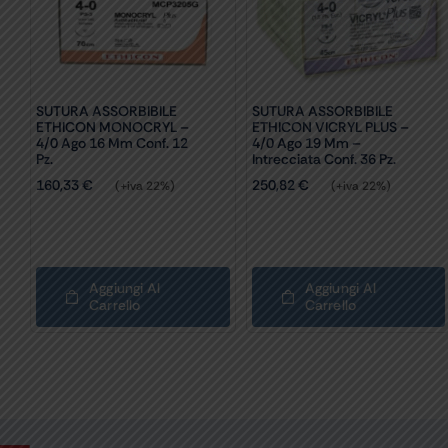
SUTURA ASSORBIBILE
SUTURA ASSORBIBILE
ETHICON MONOCRYL –
ETHICON VICRYL PLUS –
4/0 Ago 16 Mm Conf. 12
4/0 Ago 19 Mm –
Pz.
Intrecciata Conf. 36 Pz.
160,33
€
250,82
€
(+iva 22%)
(+iva 22%)
Aggiungi Al
Aggiungi Al
Carrello
Carrello