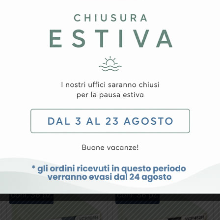
ma ventricolare, chirurgia spinale
morragia midollare di sterna, approccio alla base del cranio, 
.
conf. 36 pz.
conf. 36 pz.