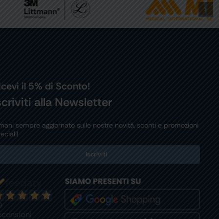
icevi il 5% di Sconto!
scriviti alla Newsletter
mani sempre aggiornato sulle nostre novità, sconti e promozioni
eciali!
Iscriviti
9
ecensioni