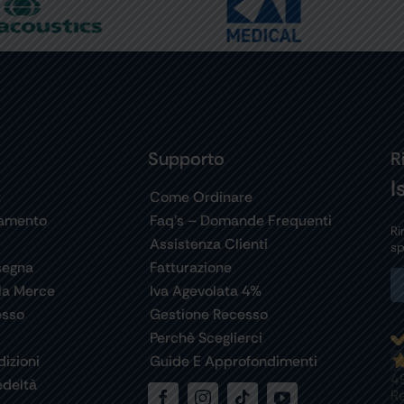
Supporto
R
I
t
Come Ordinare
gamento
Faq’s – Domande Frequenti
Ri
Assistenza Clienti
sp
segna
Fatturazione
la Merce
Iva Agevolata 4%
esso
Gestione Recesso
Perchè Sceglierci
izioni
Guide E Approfondimenti
4
deltà
R