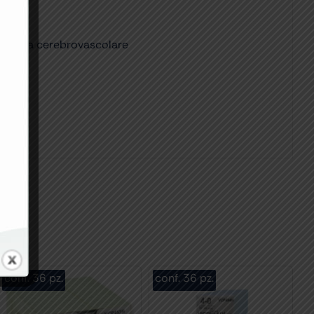
chirurgia cerebrovascolare
conf. 36 pz.
conf. 36 pz.