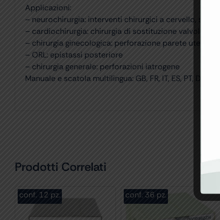
Applicazioni:
– neurochirurgia: interventi chirurgici a cervello, siste
– cardiochirurgia: chirurgia di sostituzione valvola, e
– chirurgia ginecologica: perforazione parete uterina
– ORL: epistassi posteriore
– chirurgia generale: perforazioni iatrogene
Manuale e scatola multilingua: GB, FR, IT, ES, PT, DE, GR
Prodotti Correlati
conf. 12 pz.
conf. 36 pz.