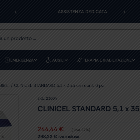
‹
›
OLI
ASSISTENZA DEDICATA
EMERGENZA
AUSILI
TERAPIA E RIABILITAZIONE
IBILI
CLINICEL STANDARD 5,1 x 35,5 cm conf. 6 pz.
SKU:
23004
CLINICEL STANDARD 5,1 x 35,5
244,44
€
(+iva 22%)
298,22
€
iva inclusa