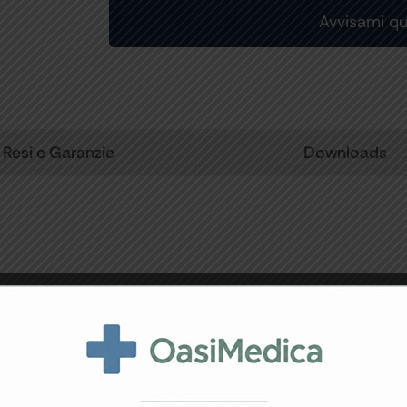
Resi e Garanzie
Downloads
to a base vegetale)