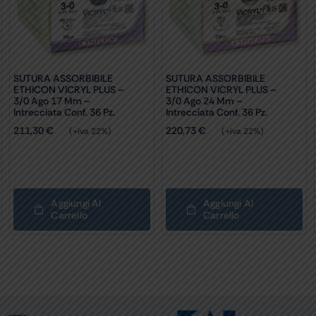
SUTURA ASSORBIBILE
SUTURA ASSORBIBILE
ETHICON VICRYL PLUS –
ETHICON VICRYL PLUS –
3/0 Ago 17 Mm –
3/0 Ago 24 Mm –
Intrecciata Conf. 36 Pz.
Intrecciata Conf. 36 Pz.
211,30
€
220,73
€
(+iva 22%)
(+iva 22%)
Aggiungi Al
Aggiungi Al
Carrello
Carrello