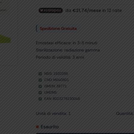
Spedizione Gratuita
Emostasi efficace: in 3-5 minuti
Sterilizzazione: radiazione gamma
Periodo di validità: 3 anni
NSIS: 1920395
CND: M040501
GMDN: 38771
UMDNS:
EAN: 8023279230048
Unità di vendita: 1
Quantità:
Esaurito