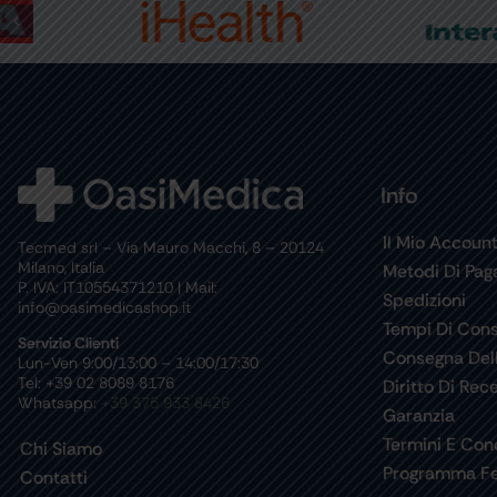
Info
Il Mio Accoun
Tecmed srl – Via Mauro Macchi, 8 – 20124
Milano, Italia
Metodi Di Pa
P. IVA: IT10554371210 | Mail:
Spedizioni
info@oasimedicashop.it
Tempi Di Con
Servizio Clienti
Consegna Del
Lun-Ven 9:00/13:00 – 14:00/17:30
Tel: +39 02 8089 8176
Diritto Di Rec
Whatsapp:
+39 375 933 8426
Garanzia
Termini E Cond
Chi Siamo
Programma Fe
Contatti