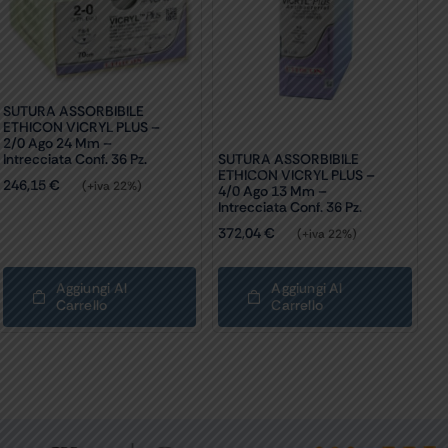
SUTURA ASSORBIBILE
ETHICON VICRYL PLUS –
2/0 Ago 24 Mm –
Intrecciata Conf. 36 Pz.
SUTURA ASSORBIBILE
ETHICON VICRYL PLUS –
246,15
€
(+iva 22%)
4/0 Ago 13 Mm –
Intrecciata Conf. 36 Pz.
372,04
€
(+iva 22%)
Aggiungi Al
Aggiungi Al
Carrello
Carrello