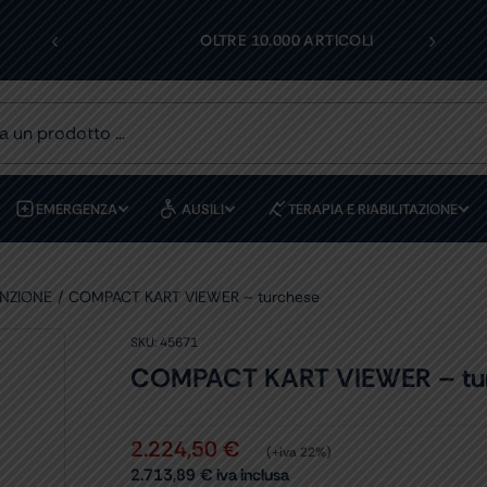
‹
›
I
OLTRE 10.000 ARTICOLI
EMERGENZA
AUSILI
TERAPIA E RIABILITAZIONE
UNZIONE
COMPACT KART VIEWER – turchese
SKU:
45671
COMPACT KART VIEWER – tu
2.224,50
€
(+iva 22%)
2.713,89
€
iva inclusa