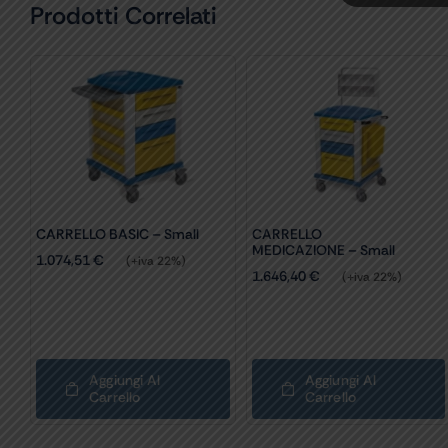
Prodotti Correlati
CARRELLO BASIC – Small
CARRELLO
MEDICAZIONE – Small
1.074,51
€
(+iva 22%)
1.646,40
€
(+iva 22%)
Aggiungi Al
Aggiungi Al
Carrello
Carrello