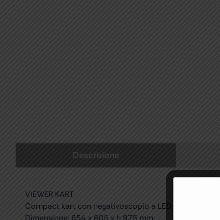
Descrizione
VIEWER KART
Compact kart con negativoscopio a LED, 2 cassetti pic
Dimensione: 654 x 605 x h 975 mm