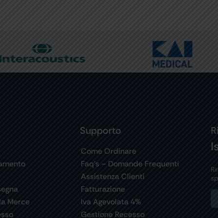
Supporto
R
I
t
Come Ordinare
gamento
Faq’s – Domande Frequenti
Ri
Assistenza Clienti
sp
segna
Fatturazione
la Merce
Iva Agevolata 4%
esso
Gestione Recesso