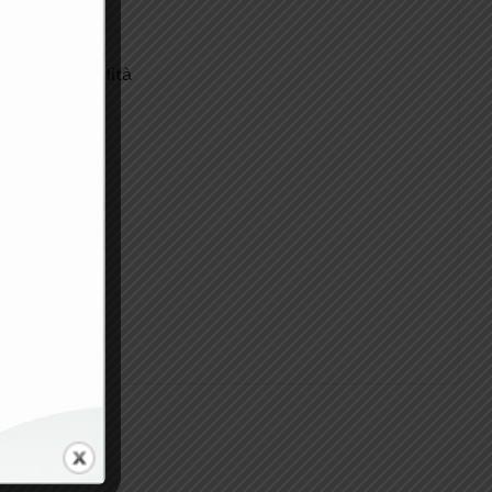
za e affidabilità
ecisione.