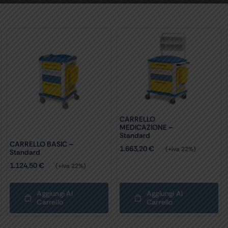
CARRELLO
MEDICAZIONE –
Standard
CARRELLO BASIC –
1.663,20
€
(+iva 22%)
Standard
1.124,50
€
(+iva 22%)
Aggiungi Al
Aggiungi Al
Carrello
Carrello