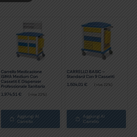
Carrello Medicazione
CARRELLO BASIC –
GIMA Medium Con
Standard Con 9 Cassetti
Cassetti E Dispenser
1.504,01
€
(+iva 22%)
Professionale Sanitario
1.974,51
€
(+iva 22%)
Aggiungi Al
Aggiungi Al
Carrello
Carrello