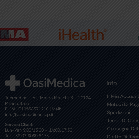
Info
Il Mio Accoun
Tecmed srl – Via Mauro Macchi, 8 – 20124
Milano, Italia
Metodi Di Pa
P. IVA: IT10554371210 | Mail:
Spedizioni
info@oasimedicashop.it
Tempi Di Con
Servizio Clienti
Consegna Del
Lun-Ven 9:00/13:00 – 14:00/17:30
Tel: +39 02 8089 8176
Diritto Di Rec