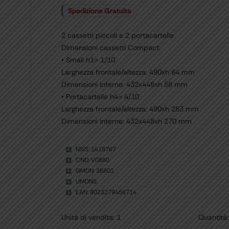
Spedizione Gratuita
2 cassetti piccoli e 2 portacartelle
Dimensioni cassetti Compact:
• Small h1= 1/10
Larghezza frontale/altezza: 490xh 64 mm
Dimensioni interne: 432x448xh 58 mm
• Portacartelle h4= 4/10
Larghezza frontale/altezza: 490xh 283 mm
Dimensioni interne: 432x448xh 270 mm
NSIS: 1418767
CND: V0880
GMDN: 36801
UMDNS:
EAN: 8023279456714
Unità di vendita: 1
Quantità: