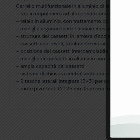
Carrello multifunzionale in alluminio di elevata qualità
– top in copolimero ad alte prestazioni con bordo co
– telaio in alluminio, con trattamento della superficie
– maniglie ergonomiche in acciaio inossidabile, poste s
– struttura dei cassetti in lamiera d’acciaio vernicia
– cassetti scorrevoli, totalmente estraibili
– posizione dei cassetti intercambiabile
– maniglie dei cassetti in alluminio con sistema “ganc
– ampia capacità dei cassetti
– sistema di chiusura centralizzata con chiave frontal
– 6 tasche laterali integrate (3+3) per contenere botti
– ruote pivottanti Ø 125 mm (due con freno) in gomma 