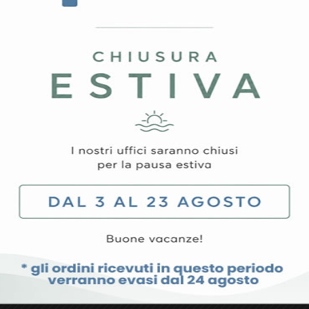
 con caratteristiche impareggiabili.
ntenitivo
 in argento antiossidante per una maggiore lucentezza, resisten
u entrambi i lati per una presa facilitata
to con polvere epossidica
io/sgancio” che previene l’apertura accidentale dei cassetti
e
glie o piccoli oggetti
termoplastica con parafili, perno su cuscinetti a sfera di pr