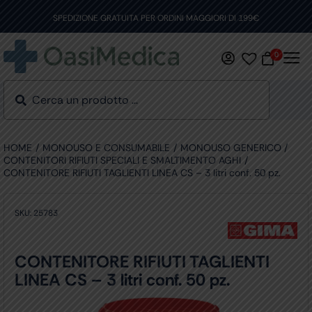
Skip
to
SPEDIZIONE GRATUITA PER ORDINI MAGGIORI DI 199€
content
0
HOME
MONOUSO E CONSUMABILE
MONOUSO GENERICO
CONTENITORI RIFIUTI SPECIALI E SMALTIMENTO AGHI
CONTENITORE RIFIUTI TAGLIENTI LINEA CS – 3 litri conf. 50 pz.
SKU:
25783
CONTENITORE RIFIUTI TAGLIENTI
LINEA CS – 3 litri conf. 50 pz.