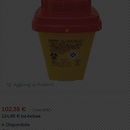
Aggiungi ai Preferiti
102,38
€
(+iva 22%)
124,90
€
iva inclusa
Disponibile