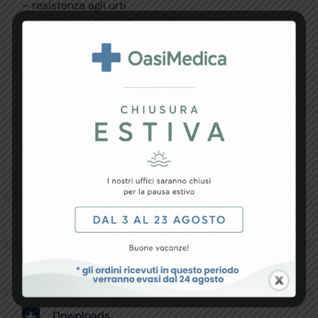
– resistenza agli urti
– resistenza alle perforazioni
– facilità di utilizzo facilità di montaggio
– eccellente stabilità
– forma quadrata o rotonda
– maniglia robusta per facilitare il trasporto
– etichetta personalizzabile per grandi quantitativi
– autoclavabili a 134°C per 18′
– nessuna emissione di gas nocivi in fase di
incenerimento
Made in Italy.
Specifiche Tecniche
Resi e Garanzia
Downloads