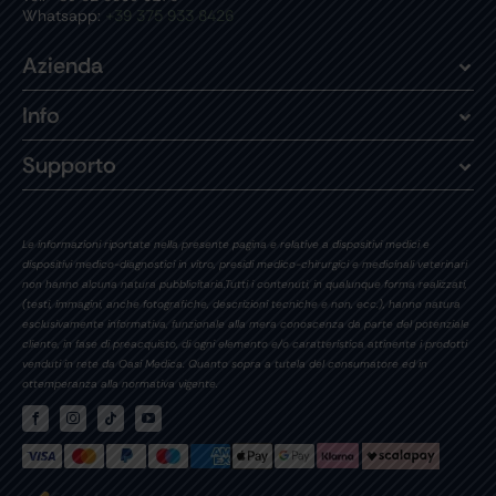
Whatsapp:
+39 375 933 8426
Azienda
Info
Supporto
Le informazioni riportate nella presente pagina e relative a dispositivi medici e
dispositivi medico-diagnostici in vitro, presidi medico-chirurgici e medicinali veterinari
non hanno alcuna natura pubblicitaria.Tutti i contenuti, in qualunque forma realizzati,
(testi, immagini, anche fotografiche, descrizioni tecniche e non, ecc.), hanno natura
esclusivamente informativa, funzionale alla mera conoscenza da parte del potenziale
cliente, in fase di preacquisto, di ogni elemento e/o caratteristica attinente i prodotti
venduti in rete da Oasi Medica. Quanto sopra a tutela del consumatore ed in
ottemperanza alla normativa vigente.