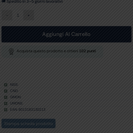
🚚 Spedito in 3–5 giorni lavorativi
CONTENITORE
RIFIUTI
TAGLIENTI
LINEA
Aggiungi Al Carrello
CS
-
3
Acquista questo prodotto e ottieni
102
punti
litri
conf.
50
pz.
quantità
NSIS:
CND:
GMDN:
UMDNS:
EAN: 8013183130213
Stampa scheda prodotto