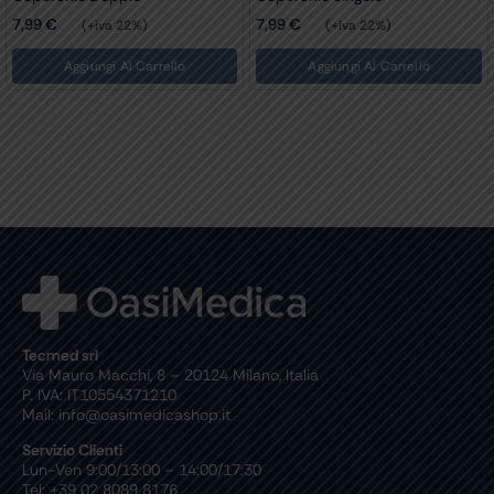
7,99
€
7,99
€
(+iva 22%)
(+iva 22%)
Aggiungi Al Carrello
Aggiungi Al Carrello
Tecmed srl
Via Mauro Macchi, 8 – 20124 Milano, Italia
P. IVA: IT10554371210
Mail: info@oasimedicashop.it
Servizio Clienti
Lun-Ven 9:00/13:00 – 14:00/17:30
Tel: +39 02 8089 8176