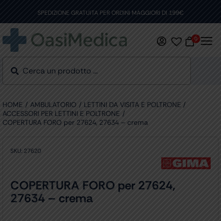
Skip
to
SPEDIZIONE GRATUITA PER ORDINI MAGGIORI DI 199€
content
0
HOME
AMBULATORIO
LETTINI DA VISITA E POLTRONE
ACCESSORI PER LETTINI E POLTRONE
COPERTURA FORO per 27624, 27634 – crema
SKU:
27620
COPERTURA FORO per 27624,
27634 – crema