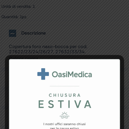
Unità di vendita: 1
Quantità: 1pz.
Descrizione
Copertura foro naso-bocca per cod.
27622/23/24/26/27, 27632/33/34.
Colore crema.
Specifiche Tecniche
Resi e Garanzia
Downloads