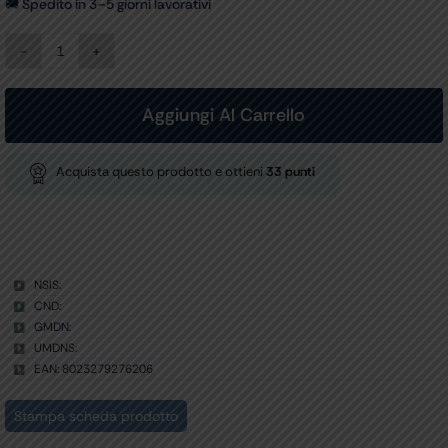
🚚 Spedito in 3–5 giorni lavorativi
COPERTURA
FORO
per
27624,
Aggiungi Al Carrello
27634
-
crema
Acquista questo prodotto e ottieni
33
punti
quantità
NSIS:
CND:
GMDN:
UMDNS:
EAN: 8023279276206
Stampa scheda prodotto