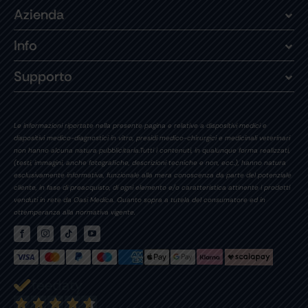
Azienda
Info
Supporto
Le informazioni riportate nella presente pagina e relative a dispositivi medici e
dispositivi medico-diagnostici in vitro, presidi medico-chirurgici e medicinali veterinari
non hanno alcuna natura pubblicitaria.Tutti i contenuti, in qualunque forma realizzati,
(testi, immagini, anche fotografiche, descrizioni tecniche e non, ecc.), hanno natura
esclusivamente informativa, funzionale alla mera conoscenza da parte del potenziale
cliente, in fase di preacquisto, di ogni elemento e/o caratteristica attinente i prodotti
venduti in rete da Oasi Medica. Quanto sopra a tutela del consumatore ed in
ottemperanza alla normativa vigente.