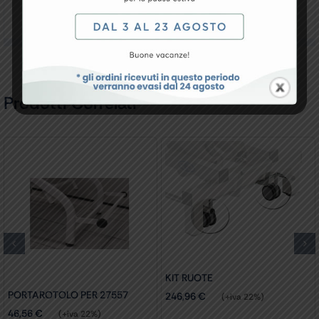
Recensioni
Prodotti Correlati
KIT RUOTE
PORTAROTOLO PER 27557
246,96
€
(+iva 22%)
46,56
€
(+iva 22%)