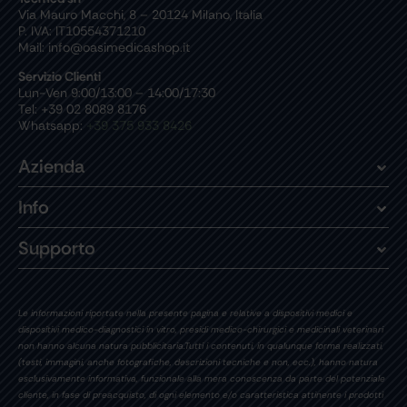
Via Mauro Macchi, 8 – 20124 Milano, Italia
P. IVA: IT10554371210
Mail: info@oasimedicashop.it
Servizio Clienti
Lun-Ven 9:00/13:00 – 14:00/17:30
Tel: +39 02 8089 8176
Whatsapp:
+39 375 933 8426
Azienda
Info
Supporto
Le informazioni riportate nella presente pagina e relative a dispositivi medici e
dispositivi medico-diagnostici in vitro, presidi medico-chirurgici e medicinali veterinari
non hanno alcuna natura pubblicitaria.Tutti i contenuti, in qualunque forma realizzati,
(testi, immagini, anche fotografiche, descrizioni tecniche e non, ecc.), hanno natura
esclusivamente informativa, funzionale alla mera conoscenza da parte del potenziale
cliente, in fase di preacquisto, di ogni elemento e/o caratteristica attinente i prodotti