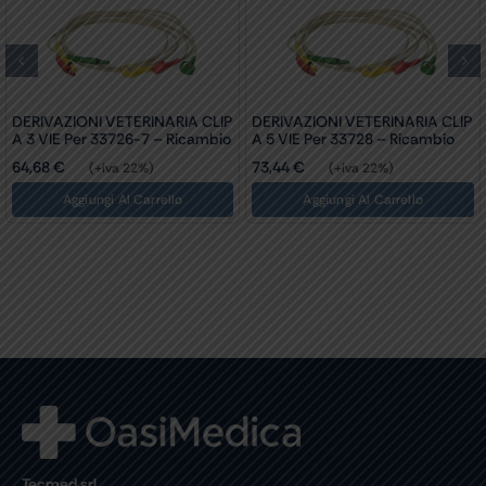
ZIONI VETERINARIA CLIP
 Per 33728 – Ricambio
CAVO E
€
DERIVAZIONI VETERINARIA CLIP
26,23
€
(+iva 22%)
A 3 VIE Per 33713
Aggiungi Al Carrello
A
67,20
€
(+iva 22%)
Tecmed srl