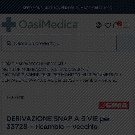
Skip
to
SPEDIZIONE GRATUITA PER ORDINI MAGGIORI DI 199€
content
0
HOME
APPARECCHI MEDICALI
MONITOR MULTIPARAMETRICI E ACCESSORI
CAVI ECG E SONDE TEMP PER MONITOR MULTIPARAMETRICI
DERIVAZIONE SNAP A 5 VIE per 33728 – ricambio – vecchio
SKU:
33751
DERIVAZIONE SNAP A 5 VIE per
33728 – ricambio – vecchio