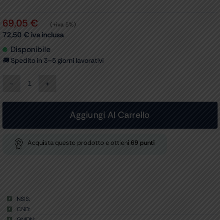
69,05
€
(+iva 5%)
72,50
€
iva inclusa
Disponibile
🚚 Spedito in 3–5 giorni lavorativi
DERIVAZIONE
SNAP
A
5
Aggiungi Al Carrello
VIE
per
33728
Acquista questo prodotto e ottieni
69
punti
-
ricambio
-
vecchio
quantità
NSIS:
CND:
GMDN: