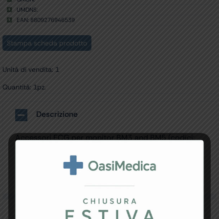
UMDNS:
EAN: 8809276946539
Stampa scheda prodotto
Unità di vendita: 1
Quantità: 1pz.
Descrizione
Accessori ECG per monitor BM3 and BM5 (codici:
33718,19,20,21,22,23,24,80,81).
• Connettore snap a 5 derivazioni per kit 33728 –
ricambio
• Vecchio modello (prima 6/2006)
Specifiche Tecniche