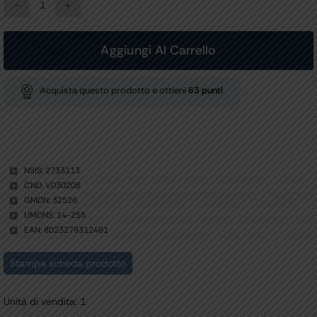
DIAPASON
LEGA
128-
Ch
Aggiungi Al Carrello
LUCAE
quantità
Acquista questo prodotto e ottieni
63
punti
NSIS: 2733113
CND: V030208
GMDN: 32526
UMDNS: 14-255
EAN: 8023279312461
Stampa scheda prodotto
Unità di vendita: 1