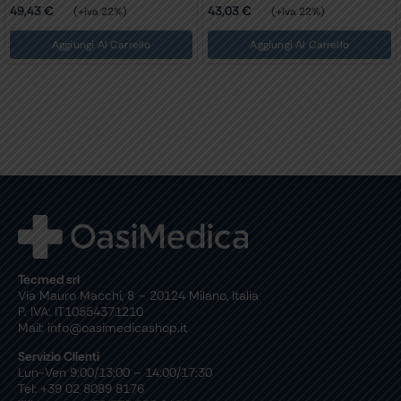
49,43
€
43,03
€
(+iva 22%)
(+iva 22%)
Aggiungi Al Carrello
Aggiungi Al Carrello
Tecmed srl
Via Mauro Macchi, 8 – 20124 Milano, Italia
P. IVA: IT10554371210
Mail: info@oasimedicashop.it
Servizio Clienti
Lun-Ven 9:00/13:00 – 14:00/17:30
Tel: +39 02 8089 8176