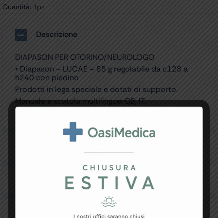
Quantità: 1pz.
Descrizione
DIAPASON PER OTORINO/NEUROLOGO
• Diapason – LUCAE – 85 g regolabile da c128 a
h240 con piedino
Prodotti in lega speciale e dotati di supporto.
Manuale e scatola multilingue: GB, IT.
Made in Germany.
Specifiche Tecniche
Resi e Garanzia
Downloads