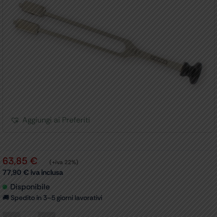
Aggiungi ai Preferiti
63,85
€
(+iva 22%)
77,90
€
iva inclusa
Disponibile
🚚 Spedito in 3–5 giorni lavorativi