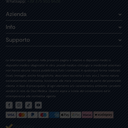
Whatsapp:
+39 375 933 8426
Azienda
Info
Supporto
Le informazioni riportate nella presente pagina e relative a dispositivi medici e
dispositivi medico-diagnostici in vitro, presidi medico-chirurgici e medicinali veterinari
non hanno alcuna natura pubblicitaria.Tutti i contenuti, in qualunque forma realizzati,
(testi, immagini, anche fotografiche, descrizioni tecniche e non, ecc.), hanno natura
esclusivamente informativa, funzionale alla mera conoscenza da parte del potenziale
cliente, in fase di preacquisto, di ogni elemento e/o caratteristica attinente i prodotti
venduti in rete da Oasi Medica. Quanto sopra a tutela del consumatore ed in
ottemperanza alla normativa vigente.