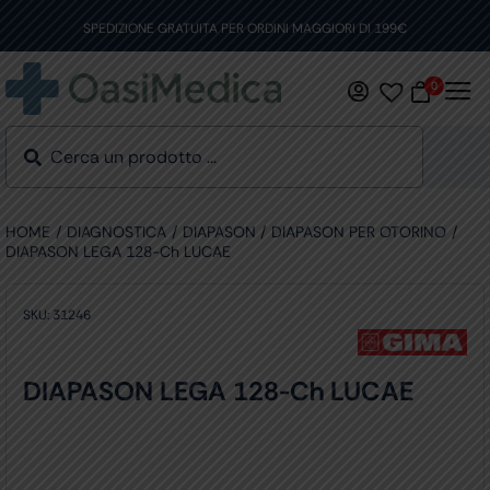
Skip
to
SPEDIZIONE GRATUITA PER ORDINI MAGGIORI DI 199€
content
0
HOME
DIAGNOSTICA
DIAPASON
DIAPASON PER OTORINO
DIAPASON LEGA 128-Ch LUCAE
SKU:
31246
DIAPASON LEGA 128-Ch LUCAE