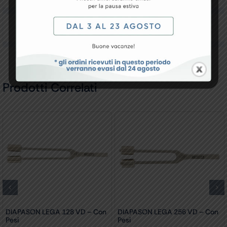
Recensioni
Prodotti Correlati
DIAPASON LEGA 128 VD – Con
DIAPASON LEGA 256 VD – Con
Pesi
Pesi