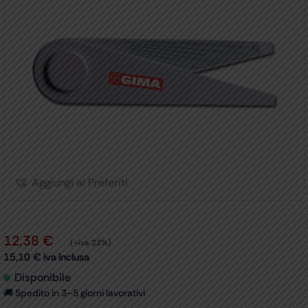
Aggiungi ai Preferiti
12,38
€
(+iva 22%)
15,10
€
iva inclusa
Disponibile
🚚 Spedito in 3–5 giorni lavorativi