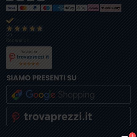
49
Recensioni
1