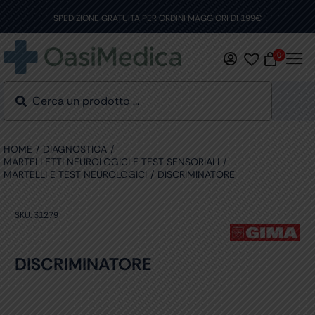
Skip
to
SPEDIZIONE GRATUITA PER ORDINI MAGGIORI DI 199€
content
0
HOME
DIAGNOSTICA
MARTELLETTI NEUROLOGICI E TEST SENSORIALI
MARTELLI E TEST NEUROLOGICI
DISCRIMINATORE
SKU:
31279
DISCRIMINATORE