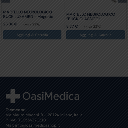
MARTELLO NEUROLOGICO
MARTELLO NEUROLOGICO
BUCK LUXAMED – Magenta
“BUCK CLASSICO”
26,06
€
(+iva 22%)
8,77
€
(+iva 22%)
Aggiungi Al Carrello
Aggiungi Al Carrello
Tecmed srl
Via Mauro Macchi, 8 – 20124 Milano, Italia
P. IVA: IT10554371210
Mail: info@oasimedicashop.it