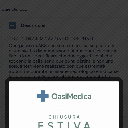
Quantità: 1pz.
Descrizione
TEST DI DISCRIMINAZIONE DI DUE PUNTI
Compasso in ABS con scala impressa su piastra in
alluminio. La discriminazione di due punti evidenzia
l’abilità nell’identificare che due oggetti vicini che
toccano la pelle sono due punti distinti e non uno
solo. Il test viene realizzato con due estremità
appuntite durante un esame neurologico e indica se
la zona della pelle è correttamente innervata. La
discriminazione di due punti è una tecnica e
ampiamente usata per identificare le agnosie tattili.
Specifiche Tecniche
Resi e Garanzia