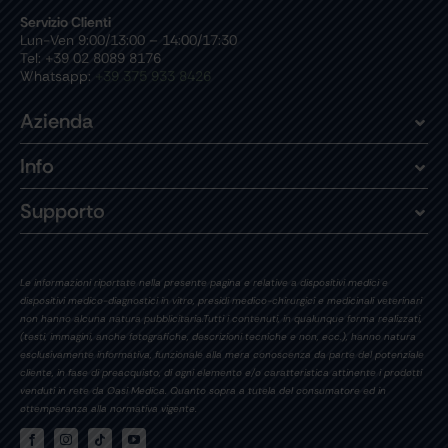
Servizio Clienti
Lun-Ven 9:00/13:00 – 14:00/17:30
Tel: +39 02 8089 8176
Whatsapp:
+39 375 933 8426
Azienda
Info
Supporto
Le informazioni riportate nella presente pagina e relative a dispositivi medici e
dispositivi medico-diagnostici in vitro, presidi medico-chirurgici e medicinali veterinari
non hanno alcuna natura pubblicitaria.Tutti i contenuti, in qualunque forma realizzati,
(testi, immagini, anche fotografiche, descrizioni tecniche e non, ecc.), hanno natura
esclusivamente informativa, funzionale alla mera conoscenza da parte del potenziale
cliente, in fase di preacquisto, di ogni elemento e/o caratteristica attinente i prodotti
venduti in rete da Oasi Medica. Quanto sopra a tutela del consumatore ed in
ottemperanza alla normativa vigente.