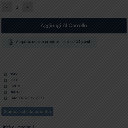
DISCRIMINATORE
quantità
Aggiungi Al Carrello
Acquista questo prodotto e ottieni
12
punti
NSIS:
CND:
GMDN:
UMDNS:
EAN: 8023279312799
Stampa scheda prodotto
Unità di vendita: 1