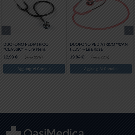
DIATRICO
DUOFONO PEDIATRICO “WAN
DUOFONO PED
ira Nera
PLUS” – Lira Rosa
“CLASSIC” – Li
19,84
€
12,99
€
iva 22%)
(+iva 22%)
(+i
i Al Carrello
Aggiungi Al Carrello
Aggiungi