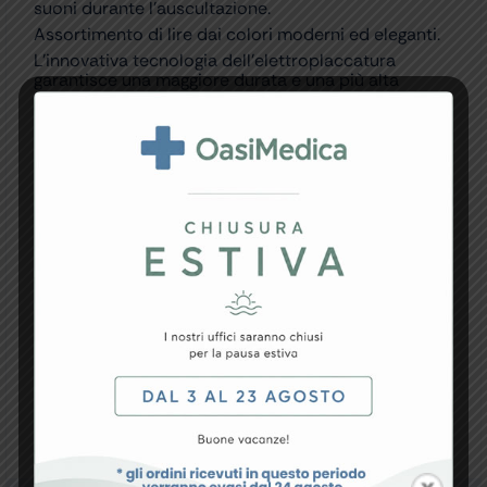
suoni durante l’auscultazione.
Assortimento di lire dai colori moderni ed eleganti.
L’innovativa tecnologia dell’elettroplaccatura
garantisce una maggiore durata e una più alta
resistenza alla corrosione.
Caratteristiche
– padiglione a testina doppia (Ø 48 mm e 36 mm)
con anello antifreddo
– archetto biauricolare in alluminio con molla
inserita nella lira (acciaio inox per la versione Oro
Rosa)
– olive in silicone, ergonomiche e morbide per il
massimo confort
– lira in PVC Ø 10 mm, lunghezza 60 cm
– lunghezza totale 75 cm
Forniti con etichetta per il nome e kit di ricambi in
astuccio trasparente, comprendente 2 paia di olive
morbide e 2 membrane fluttuanti.
Scatola e manuale multilingue: GB, FR, IT, ES, PT, DE,
NL, PL, CZ, BG, RO, HR, GR, SE, Arabo.