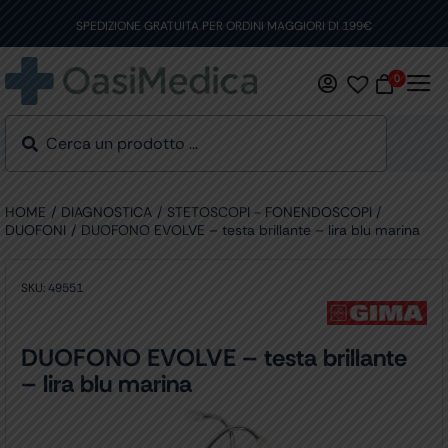
Skip
to
SPEDIZIONE GRATUITA PER ORDINI MAGGIORI DI 199€
content
0
HOME
DIAGNOSTICA
STETOSCOPI - FONENDOSCOPI
DUOFONI
DUOFONO EVOLVE – testa brillante – lira blu marina
SKU:
49551
DUOFONO EVOLVE – testa brillante
– lira blu marina