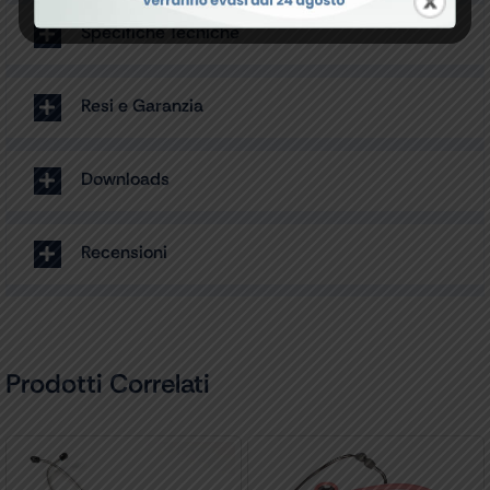
Specifiche Tecniche
Resi e Garanzia
Downloads
Recensioni
Prodotti Correlati