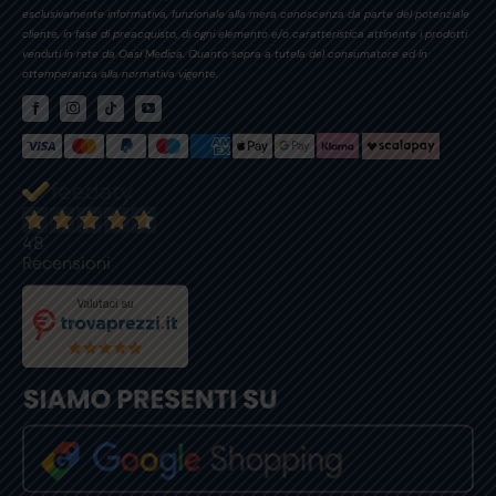
esclusivamente informativa, funzionale alla mera conoscenza da parte del potenziale
cliente, in fase di preacquisto, di ogni elemento e/o caratteristica attinente i prodotti
venduti in rete da Oasi Medica. Quanto sopra a tutela del consumatore ed in
ottemperanza alla normativa vigente.
48
Recensioni