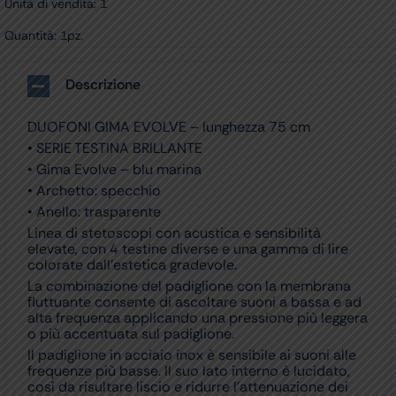
Unità di vendita: 1
Quantità: 1pz.
Descrizione
DUOFONI GIMA EVOLVE – lunghezza 75 cm
• SERIE TESTINA BRILLANTE
• Gima Evolve – blu marina
• Archetto: specchio
• Anello: trasparente
Linea di stetoscopi con acustica e sensibilità
elevate, con 4 testine diverse e una gamma di lire
colorate dall’estetica gradevole.
La combinazione del padiglione con la membrana
fluttuante consente di ascoltare suoni a bassa e ad
alta frequenza applicando una pressione più leggera
o più accentuata sul padiglione.
Il padiglione in acciaio inox è sensibile ai suoni alle
frequenze più basse. Il suo lato interno è lucidato,
così da risultare liscio e ridurre l’attenuazione dei