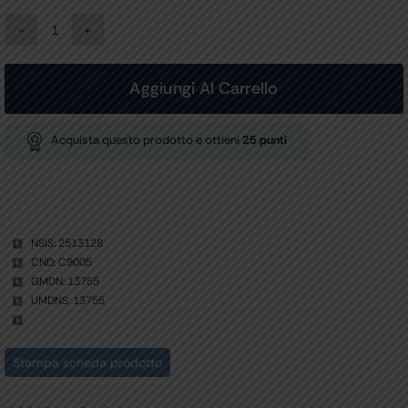
DUOFONO
EVOLVE
-
testa
Aggiungi Al Carrello
brillante
-
lira
Acquista questo prodotto e ottieni
25
punti
blu
marina
quantità
NSIS: 2513128
CND: C9005
GMDN: 13755
UMDNS: 13755
Stampa scheda prodotto