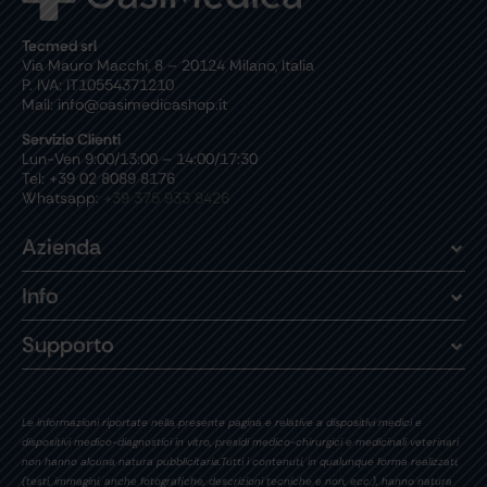
Tecmed srl
Via Mauro Macchi, 8 – 20124 Milano, Italia
P. IVA: IT10554371210
Mail: info@oasimedicashop.it
Servizio Clienti
Lun-Ven 9:00/13:00 – 14:00/17:30
Tel: +39 02 8089 8176
Whatsapp:
+39 375 933 8426
Azienda
Info
Supporto
Le informazioni riportate nella presente pagina e relative a dispositivi medici e
dispositivi medico-diagnostici in vitro, presidi medico-chirurgici e medicinali veterinari
non hanno alcuna natura pubblicitaria.Tutti i contenuti, in qualunque forma realizzati,
(testi, immagini, anche fotografiche, descrizioni tecniche e non, ecc.), hanno natura