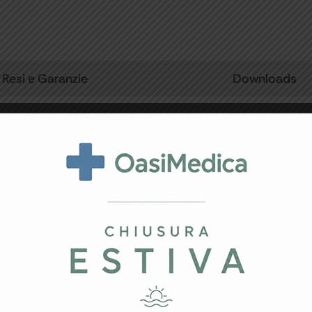
Resi e Garanzie
Downloads
 esterne).
, PL, HU, SE, Arabo.