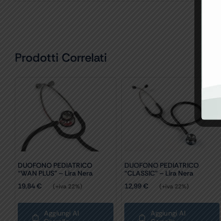
Prodotti Correlati
DUOFONO PEDIATRICO
DUOFONO PEDIATRICO
“WAN PLUS” – Lira Nera
“CLASSIC” – Lira Nera
19,84
€
12,99
€
(+iva 22%)
(+iva 22%)
Aggiungi Al
Aggiungi Al