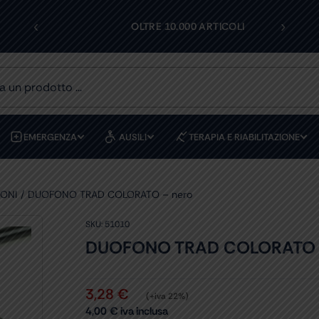
‹
›
I
OLTRE 10.000 ARTICOLI
EMERGENZA
AUSILI
TERAPIA E RIABILITAZIONE
ONI
DUOFONO TRAD COLORATO – nero
SKU:
51010
DUOFONO TRAD COLORATO –
3,28
€
(+iva 22%)
4,00
€
iva inclusa