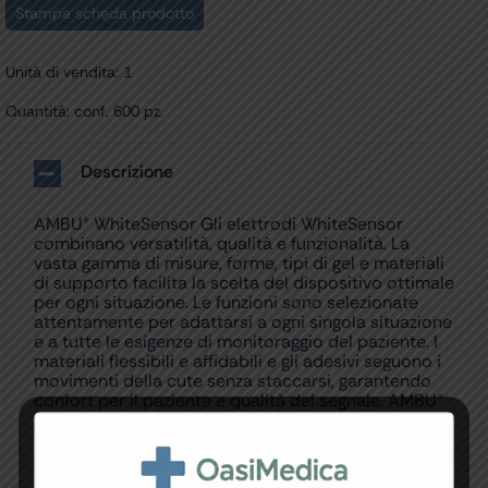
Stampa scheda prodotto
Unità di vendita: 1
Quantità: conf. 600 pz.
Descrizione
AMBU® WhiteSensor Gli elettrodi WhiteSensor
combinano versatilità, qualità e funzionalità. La
vasta gamma di misure, forme, tipi di gel e materiali
di supporto facilita la scelta del dispositivo ottimale
per ogni situazione. Le funzioni sono selezionate
attentamente per adattarsi a ogni singola situazione
e a tutte le esigenze di monitoraggio del paziente. I
materiali flessibili e affidabili e gli adesivi seguono i
movimenti della cute senza staccarsi, garantendo
confort per il paziente e qualità del segnale. AMBU®
WHITESENSOR WS-00-S/50 Gel solido altamente
conduttivo a forte adesione per garantire una valida
qualità del segnale durante le applicazioni di
monitoraggio ECG a breve termine. Grazie al