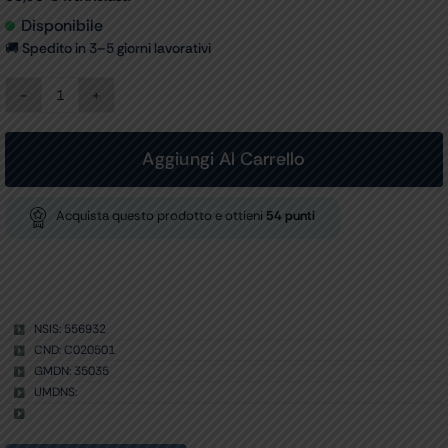
Disponibile
🚚 Spedito in 3–5 giorni lavorativi
ELETTRODI
ECG
AMBU
WHITESENSOR
Aggiungi Al Carrello
WS-
00-
S/50
Acquista questo prodotto e ottieni
54
punti
-
snap
conf.
600
pz.
quantità
NSIS: 556932
CND: C020501
GMDN: 35035
UMDNS: