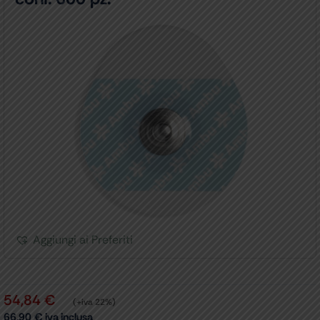
Aggiungi ai Preferiti
54,84
€
(+iva 22%)
66,90
€
iva inclusa