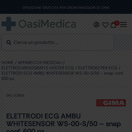
Skip
to
SPEDIZIONE GRATUITA PER ORDINI MAGGIORI DI 199€
content
0
HOME
APPARECCHI MEDICALI
ELETTROCARDIOGRAFI E HOLTER ECG
ELETTRODI PER ECG
ELETTRODI ECG AMBU WHITESENSOR WS-00-S/50 – snap conf.
600 pz.
SKU:
53904
ELETTRODI ECG AMBU
WHITESENSOR WS-00-S/50 – snap
conf. 600 pz.