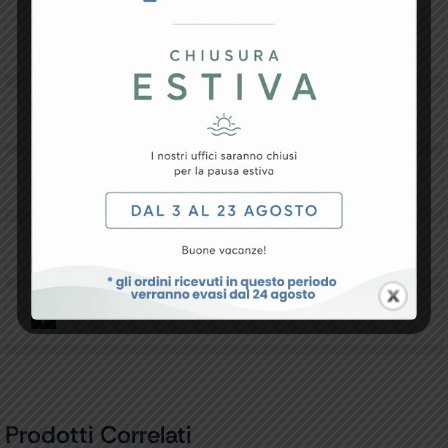
materiale di supporto flessibile in foam, l’elettrodo è
semplice da usare e confortevole durante
l’applicazione.
Specifiche Tecniche
Resi e Garanzia
Downloads
Recensioni
Prodotti Correlati