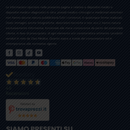
Le informazioni riportate nella presente pagina e relative a dispositivi medici e
dispositivi medico-diagnostici in vitro, presidi medico-chirurgici e medicinali veterinari
non hanno alcuna natura pubblicitaria.Tutti i contenuti, in qualunque forma realizzati,
(testi, immagini, anche fotografiche, descrizioni tecniche e non, ecc.), hanno natura
esclusivamente informativa, funzionale alla mera conoscenza da parte del potenziale
cliente, in fase di preacquisto, di ogni elemento e/o caratteristica attinente i prodotti
venduti in rete da Oasi Medica. Quanto sopra a tutela del consumatore ed in
ottemperanza alla normativa vigente.
49
Recensioni