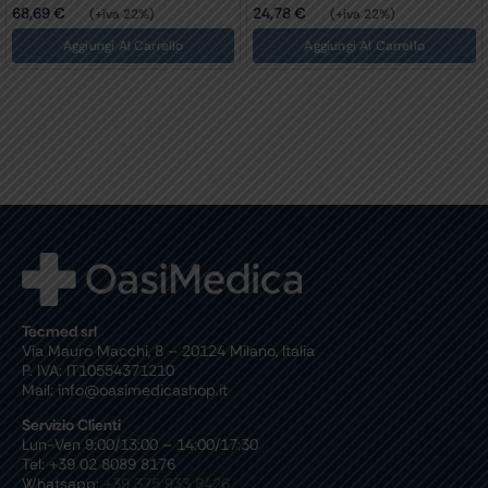
68,69
€
24,78
€
(+iva 22%)
(+iva 22%)
Aggiungi Al Carrello
Aggiungi Al Carrello
Tecmed srl
Via Mauro Macchi, 8 – 20124 Milano, Italia
P. IVA: IT10554371210
Mail: info@oasimedicashop.it
Servizio Clienti
Lun-Ven 9:00/13:00 – 14:00/17:30
Tel: +39 02 8089 8176
Whatsapp:
+39 375 933 8426