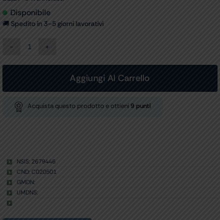
Disponibile
🚚 Spedito in 3–5 giorni lavorativi
ELETTRODI
ECG
MONOUSO
-
Aggiungi Al Carrello
ricambio
per
54310,54312
Acquista questo prodotto e ottieni
9
punti
conf.
10
pz.
quantità
NSIS: 2679446
CND: C020501
GMDN:
UMDNS: