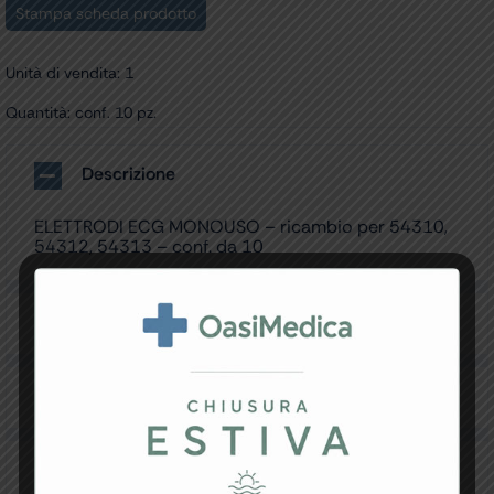
Stampa scheda prodotto
Unità di vendita: 1
Quantità: conf. 10 pz.
Descrizione
ELETTRODI ECG MONOUSO – ricambio per 54310,
54312, 54313 – conf. da 10
Specifiche Tecniche
Resi e Garanzia
Downloads