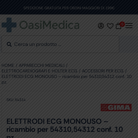
Skip
to
SPEDIZIONE GRATUITA PER ORDINI MAGGIORI DI 199€
content
0
HOME
APPARECCHI MEDICALI
ELETTROCARDIOGRAFI E HOLTER ECG
ACCESSORI PER ECG
ELETTRODI ECG MONOUSO – ricambio per 54310,54312 conf. 10
pz.
SKU:
54314
ELETTRODI ECG MONOUSO –
ricambio per 54310,54312 conf. 10
pz.