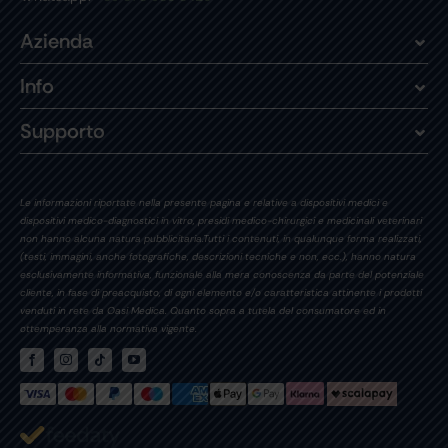
Azienda
Info
Supporto
Le informazioni riportate nella presente pagina e relative a dispositivi medici e
dispositivi medico-diagnostici in vitro, presidi medico-chirurgici e medicinali veterinari
non hanno alcuna natura pubblicitaria.Tutti i contenuti, in qualunque forma realizzati,
(testi, immagini, anche fotografiche, descrizioni tecniche e non, ecc.), hanno natura
esclusivamente informativa, funzionale alla mera conoscenza da parte del potenziale
cliente, in fase di preacquisto, di ogni elemento e/o caratteristica attinente i prodotti
venduti in rete da Oasi Medica. Quanto sopra a tutela del consumatore ed in
ottemperanza alla normativa vigente.