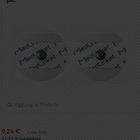
Aggiungi ai Preferiti
9,24
€
(+iva 22%)
11,27
€
iva inclusa