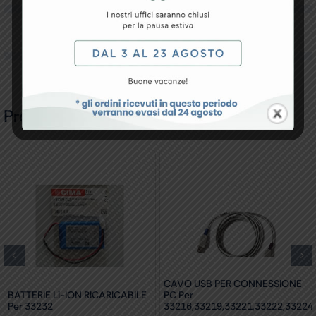
Recensioni
Prodotti Correlati
CAVO USB PER CONNESSIONE
BATTERIE Li-ION RICARICABILE
PC Per
Per 33232
33216,33219,33221,33222,33224