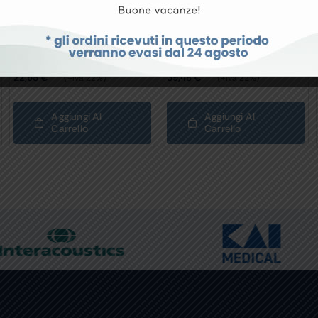
KIT DIVISORIO CASSETTI
KIT DIVISORIO CASSETTI
30 Cm – 8 Scomparti 1
45 Cm – 25 Scomparti 1
Kit
Kit
22,68
€
39,48
€
(+iva 22%)
(+iva 22%)
Aggiungi Al
Aggiungi Al
Carrello
Carrello