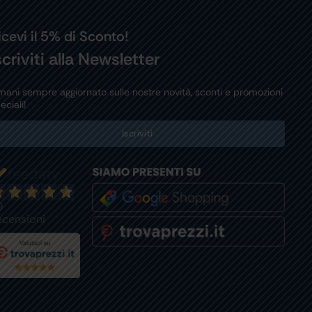
icevi il 5% di Sconto!
scriviti alla Newsletter
mani sempre aggiornato sulle nostre novità, sconti e promozioni
eciali!
Iscriviti
9
ecensioni