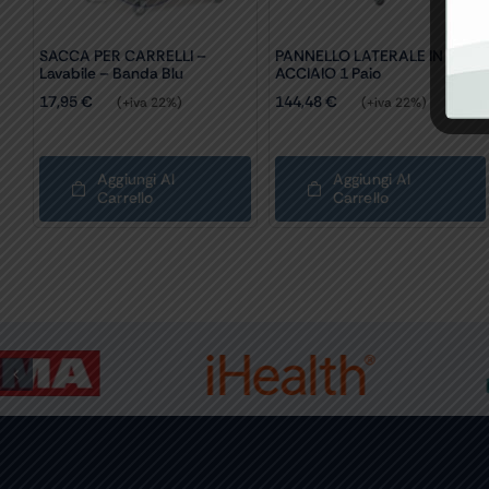
SACCA PER CARRELLI –
PANNELLO LATERALE IN
Lavabile – Banda Blu
ACCIAIO 1 Paio
17,95
€
144,48
€
(+iva 22%)
(+iva 22%)
Aggiungi Al
Aggiungi Al
Carrello
Carrello