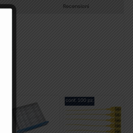
Recensioni
1 kit
conf. 100 pz.