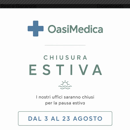
Resi e Garanzie
Downloads
1 kit
1 kit