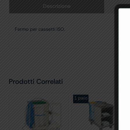
Descrizione
Fermo per cassetti ISO.
Prodotti Correlati
1 paio