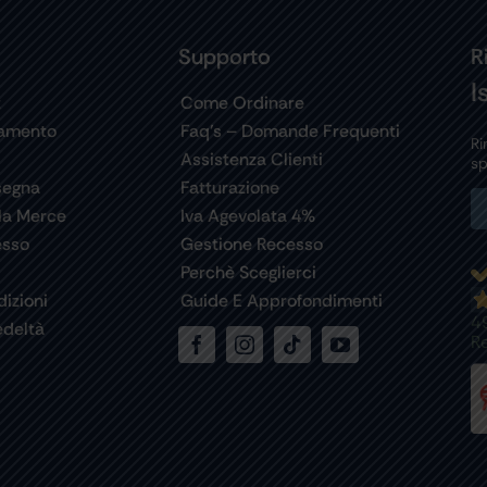
Supporto
R
I
t
Come Ordinare
gamento
Faq’s – Domande Frequenti
Ri
Assistenza Clienti
sp
segna
Fatturazione
la Merce
Iva Agevolata 4%
esso
Gestione Recesso
Perchè Sceglierci
izioni
Guide E Approfondimenti
4
deltà
R