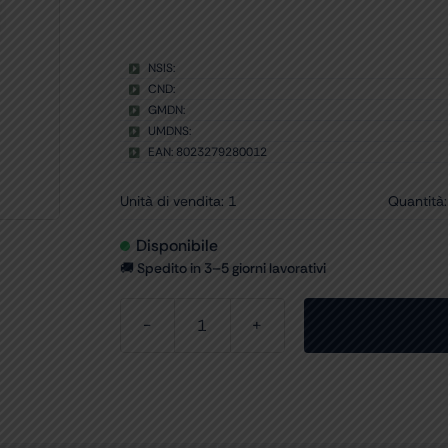
NSIS:
CND:
GMDN:
UMDNS:
EAN: 8023279280012
Unità di vendita: 1
Quantità:
Disponibile
🚚 Spedito in 3–5 giorni lavorativi
FERMO
PER
CASSETTI
ISO
quantità