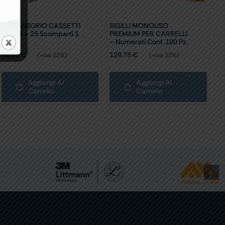
KIT DIVISORIO CASSETTI
SIGILLI MONOUSO
60 Cm – 25 Scomparti 1
PREMIUM PER CARRELLI
Kit
– Numerati Conf. 100 Pz.
40,90
€
129,75
€
(+iva 22%)
(+iva 22%)
Aggiungi Al
Aggiungi Al
Carrello
Carrello