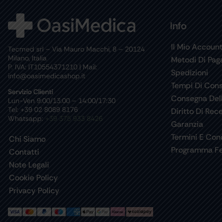
Info
Il Mio Accoun
Tecmed srl – Via Mauro Macchi, 8 – 20124
Milano, Italia
Metodi Di Pa
P. IVA: IT10554371210 | Mail:
Spedizioni
info@oasimedicashop.it
Tempi Di Con
Servizio Clienti
Consegna Del
Lun-Ven 9:00/13:00 – 14:00/17:30
Tel: +39 02 8089 8176
Diritto Di Rec
Whatsapp:
+39 375 933 8426
Garanzia
Termini E Cond
Chi Siamo
Programma Fe
Contatti
Note Legali
Cookie Policy
Privacy Policy