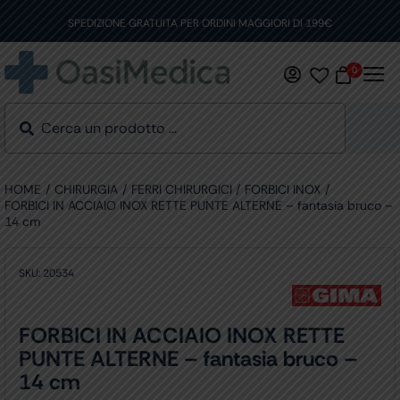
Skip
to
SPEDIZIONE GRATUITA PER ORDINI MAGGIORI DI 199€
content
0
HOME
CHIRURGIA
FERRI CHIRURGICI
FORBICI INOX
FORBICI IN ACCIAIO INOX RETTE PUNTE ALTERNE – fantasia bruco –
14 cm
SKU:
20534
FORBICI IN ACCIAIO INOX RETTE
PUNTE ALTERNE – fantasia bruco –
14 cm