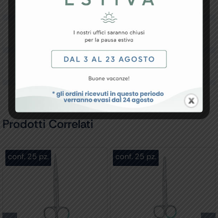
Resi e Garanzia
Downloads
Recensioni
Prodotti Correlati
conf. 25 pz.
conf. 25 pz.