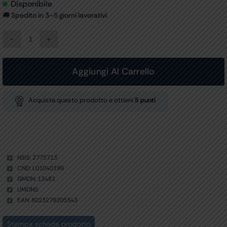
Disponibile
🚚 Spedito in 3–5 giorni lavorativi
FORBICI
IN
ACCIAIO
INOX
Aggiungi Al Carrello
RETTE
PUNTE
ALTERNE
Acquista questo prodotto e ottieni
5
punti
-
fantasia
bruco
-
14
cm
NSIS: 2775713
quantità
CND: L01040199
GMDN: 13481
UMDNS:
EAN: 8023279205343
Stampa scheda prodotto