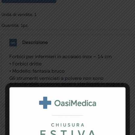
Unità di vendita: 1
Quantità: 1pz.
Descrizione
Forbici per infermieri in accaiaio inox – 14 cm
• Forbici dritte
• Modello: fantasia bruco
Gli strumenti verniciati a polvere non sono
autoclavabili; possono essere sterilizzati in acqua a
un massimo di 110°C. La stampa della fantasia sul
bordo dello strumento è sbiadita e non ben definita.
Specifiche Tecniche