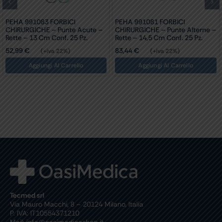
PEHA 991083 FORBICI
PEHA 991081 FORBICI
CHIRURGICHE – Punte Acute –
CHIRURGICHE – Punte Alterne –
Rette – 13 Cm Conf. 25 Pz.
Rette – 14,5 Cm Conf. 25 Pz.
52,99
€
83,44
€
(+iva 22%)
(+iva 22%)
Aggiungi Al Carrello
Aggiungi Al Carrello
Tecmed srl
Via Mauro Macchi, 8 – 20124 Milano, Italia
P. IVA: IT10554371210