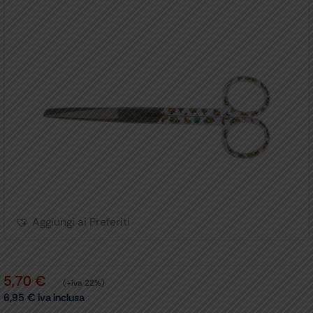
Aggiungi ai Preferiti
5,70
€
(+iva 22%)
6,95
€
iva inclusa