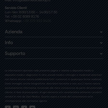
Mail: info@oasimedicashop.it
Servizio Clienti
Lun-Ven 9:00/13:00 – 14:00/17:30
Tel: +39 02 8089 8176
Whatsapp:
+39 375 933 8426
Azienda
Info
Supporto
Le informazioni riportate nella presente pagina e relative a dispositivi medici e
dispositivi medico-diagnostici in vitro, presidi medico-chirurgici e medicinali veterinari
non hanno alcuna natura pubblicitaria.Tutti i contenuti, in qualunque forma realizzati,
(testi, immagini, anche fotografiche, descrizioni tecniche e non, ecc.), hanno natura
esclusivamente informativa, funzionale alla mera conoscenza da parte del potenziale
cliente, in fase di preacquisto, di ogni elemento e/o caratteristica attinente i prodotti
venduti in rete da Oasi Medica. Quanto sopra a tutela del consumatore ed in
ottemperanza alla normativa vigente.