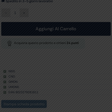
🚚 Spedito in 3–5 giorni lavorativi
KIT
RICAMBI
ADULTI
per
Aggiungi Al Carrello
codice
28180
quantità
Acquista questo prodotto e ottieni
24
punti
NSIS:
CND:
GMDN:
UMDNS:
EAN: 8023279281811
Stampa scheda prodotto