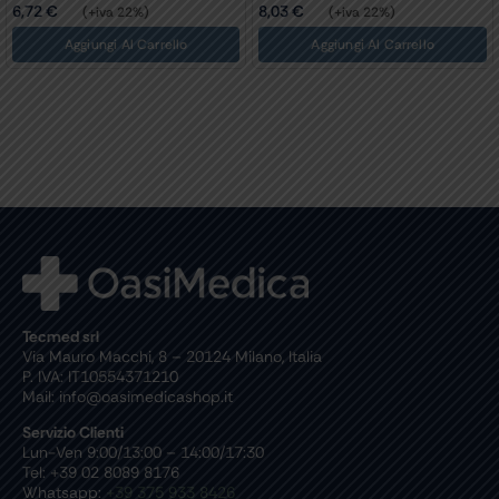
6,72
€
8,03
€
(+iva 22%)
(+iva 22%)
Aggiungi Al Carrello
Aggiungi Al Carrello
Tecmed srl
Via Mauro Macchi, 8 – 20124 Milano, Italia
P. IVA: IT10554371210
Mail: info@oasimedicashop.it
Servizio Clienti
Lun-Ven 9:00/13:00 – 14:00/17:30
Tel: +39 02 8089 8176
Whatsapp:
+39 375 933 8426