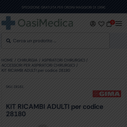
Skip
to
SPEDIZIONE GRATUITA PER ORDINI MAGGIORI DI 199€
content
0
HOME
CHIRURGIA
ASPIRATORI CHIRURGICI
ACCESSORI PER ASPIRATORI CHIRURGICI
KIT RICAMBI ADULTI per codice 28180
SKU:
28181
KIT RICAMBI ADULTI per codice
28180