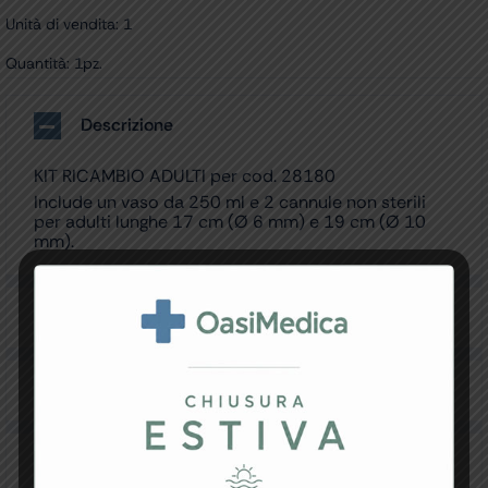
Unità di vendita: 1
Quantità: 1pz.
Descrizione
KIT RICAMBIO ADULTI per cod. 28180
Include un vaso da 250 ml e 2 cannule non sterili
per adulti lunghe 17 cm (Ø 6 mm) e 19 cm (Ø 10
mm).
Specifiche Tecniche
Resi e Garanzia
Downloads