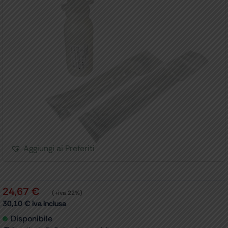
Aggiungi ai Preferiti
24,67
€
(+iva 22%)
30,10
€
iva inclusa
Disponibile