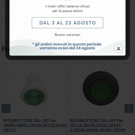
Recensioni
Prodotti Correlati
INTERRUTTORE ON-OFF Per
INTERRUTTORE ON-OFF Per
28060,28092,28105,28110,28189,28209-
28118,28159,28161,28191-
28212
2,28194,28196,28199-28200