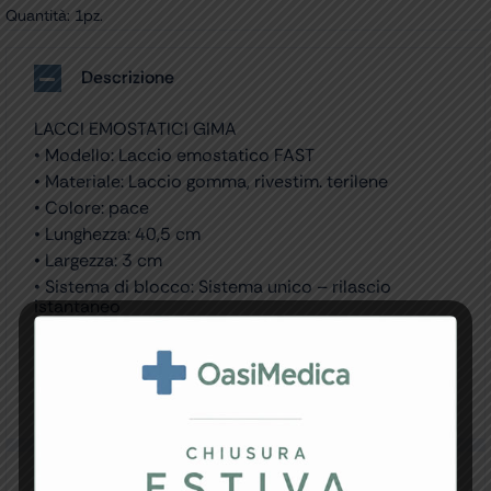
Quantità: 1pz.
Descrizione
LACCI EMOSTATICI GIMA
• Modello: Laccio emostatico FAST
• Materiale: Laccio gomma, rivestim. terilene
• Colore: pace
• Lunghezza: 40,5 cm
• Largezza: 3 cm
• Sistema di blocco: Sistema unico – rilascio
istantaneo
Soluzioni semplici ed efficienti in ambito medico.
Sistema di bloccaggio con rilascio istantaneo
Scatola multilingue: GB, FR, IT, ES, DE, SE, LV, SK, HR,
BG
Specifiche Tecniche