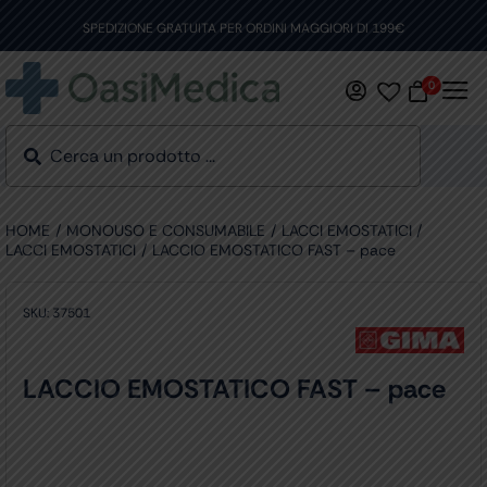
Skip
to
SPEDIZIONE GRATUITA PER ORDINI MAGGIORI DI 199€
content
0
HOME
MONOUSO E CONSUMABILE
LACCI EMOSTATICI
LACCI EMOSTATICI
LACCIO EMOSTATICO FAST – pace
SKU:
37501
LACCIO EMOSTATICO FAST – pace