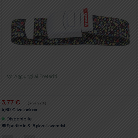
Aggiungi ai Preferiti
3,77
€
(+iva 22%)
4,60
€
iva inclusa
Disponibile
🚚 Spedito in 3–5 giorni lavorativi