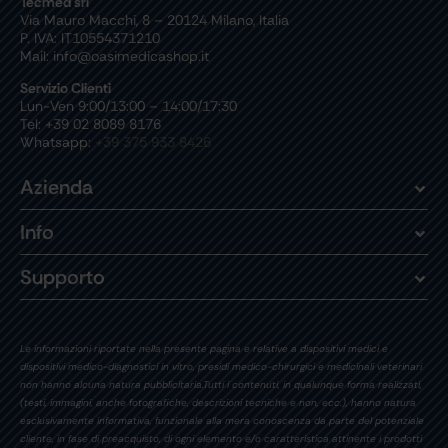
Tecmed srl
Via Mauro Macchi, 8 – 20124 Milano, Italia
P. IVA: IT10554371210
Mail: info@oasimedicashop.it
Servizio Clienti
Lun-Ven 9:00/13:00 – 14:00/17:30
Tel: +39 02 8089 8176
Whatsapp:
+39 375 933 8426
Azienda
Info
Supporto
Le informazioni riportate nella presente pagina e relative a dispositivi medici e
dispositivi medico-diagnostici in vitro, presidi medico-chirurgici e medicinali veterinari
non hanno alcuna natura pubblicitaria.Tutti i contenuti, in qualunque forma realizzati,
(testi, immagini, anche fotografiche, descrizioni tecniche e non, ecc.), hanno natura
esclusivamente informativa, funzionale alla mera conoscenza da parte del potenziale
cliente, in fase di preacquisto, di ogni elemento e/o caratteristica attinente i prodotti