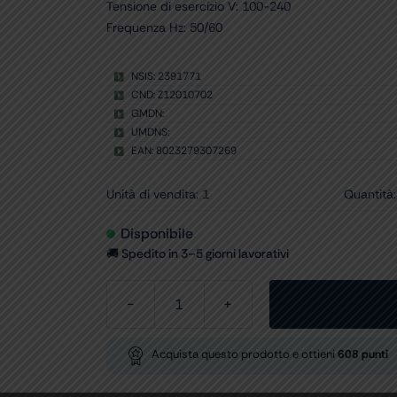
Tensione di esercizio V: 100-240
Frequenza Hz: 50/60
NSIS: 2391771
CND: Z12010702
GMDN:
UMDNS:
EAN: 8023279307269
Unità di vendita: 1
Quantità:
Disponibile
🚚 Spedito in 3–5 giorni lavorativi
LAMPADA
LED
ALFA-
Acquista questo prodotto e ottieni
608
punti
FIX
-
su