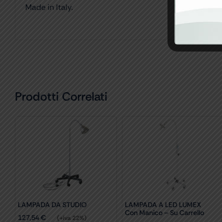
Made in Italy.
Prodotti Correlati
LAMPADA DA STUDIO
LAMPADA A LED LUMEX
Con Manico – Su Carrello
127,54
€
(+iva 22%)