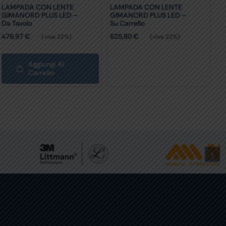
LAMPADA CON LENTE
LAMPADA CON LENTE
GIMANORD PLUS LED –
GIMANORD PLUS LED –
Da Tavolo
Su Carrello
476,97
€
625,80
€
(+iva 22%)
(+iva 22%)
Aggiungi Al
Carrello