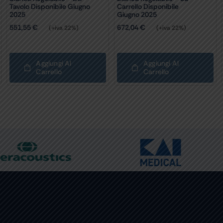
Tavolo Disponibile Giugno
Carrello Disponibile
2025
Giugno 2025
551,55
€
672,04
€
(+iva 22%)
(+iva 22%)
Aggiungi Al
Aggiungi Al
Carrello
Carrello