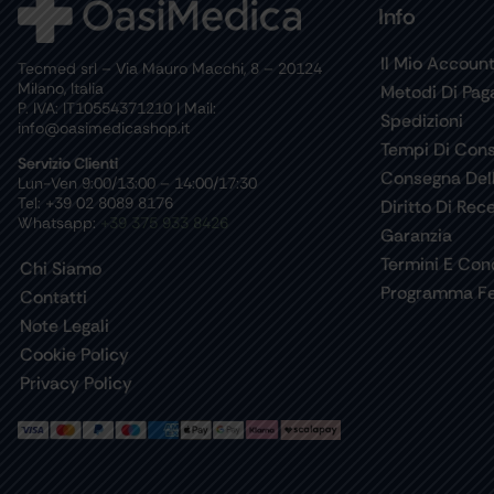
Info
Il Mio Accoun
Tecmed srl – Via Mauro Macchi, 8 – 20124
Milano, Italia
Metodi Di Pa
P. IVA: IT10554371210 | Mail:
Spedizioni
info@oasimedicashop.it
Tempi Di Con
Servizio Clienti
Consegna Del
Lun-Ven 9:00/13:00 – 14:00/17:30
Tel: +39 02 8089 8176
Diritto Di Rec
Whatsapp:
+39 375 933 8426
Garanzia
Termini E Cond
Chi Siamo
Programma Fe
Contatti
Note Legali
Cookie Policy
Privacy Policy