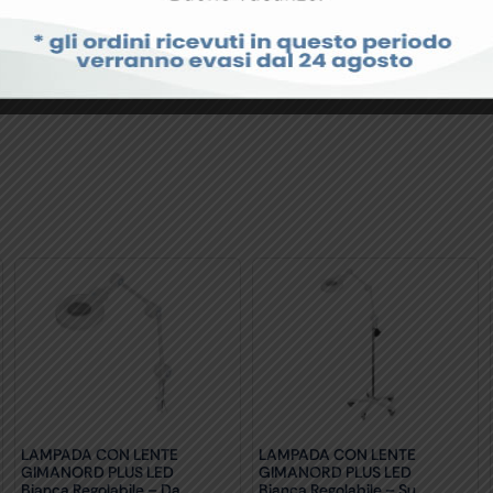
LAMPADA CON LENTE
LAMPADA CON LENTE
GIMANORD PLUS LED
GIMANORD PLUS LED
Bianca Regolabile – Da
Bianca Regolabile – Su