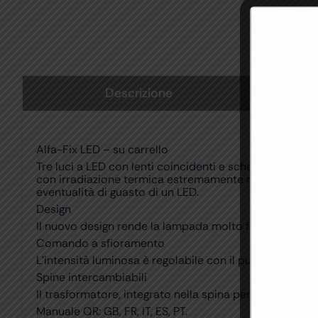
Descrizione
Alfa-Fix LED – su carrello
Tre luci a LED con lenti coincidenti e schermo protett
con irradiazione termica estremamente ridotta. Ciascu
eventualità di guasto di un LED.
Design
Il nuovo design rende la lampada molto facile da usare
Comando a sfioramento
L’intensità luminosa è regolabile con il pulsante a sf
Spine intercambiabili
Il trasformatore, integrato nella spina per un moviment
Manuale QR: GB, FR, IT, ES, PT.