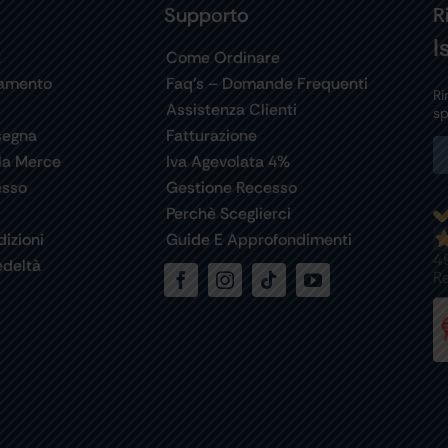
Supporto
R
I
t
Come Ordinare
gamento
Faq’s – Domande Frequenti
Ri
Assistenza Clienti
sp
segna
Fatturazione
la Merce
Iva Agevolata 4%
esso
Gestione Recesso
Perchè Sceglierci
izioni
Guide E Approfondimenti
4
deltà
R