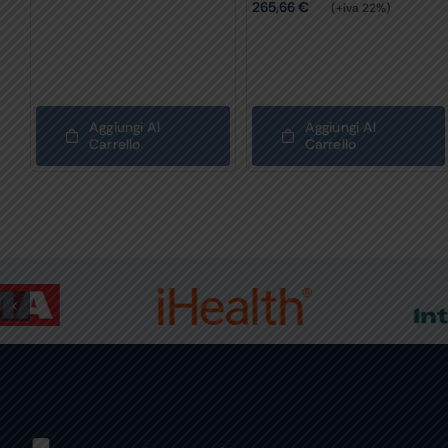
265,66
€
(+iva 22%)
Aggiungi Al
Aggiungi Al
Carrello
Carrello