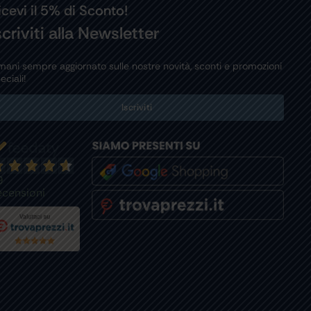
icevi il 5% di Sconto!
scriviti alla Newsletter
mani sempre aggiornato sulle nostre novità, sconti e promozioni
eciali!
Iscriviti
9
ecensioni