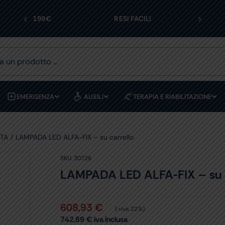
‹
›
PERIORI A 199€
RESI FACILI
EMERGENZA
AUSILI
TERAPIA E RIABILITAZIONE
ITA
LAMPADA LED ALFA-FIX – su carrello
SKU:
30726
LAMPADA LED ALFA-FIX – su c
608,93
€
(+iva 22%)
742,89
€
iva inclusa