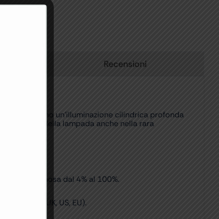
Recensioni
re e forniscono un’illuminazione cilindrica profonda
unzionamento della lampada anche nella rara
intensità luminosa dal 4% al 100%.
rcambiabili (UK, US, EU).