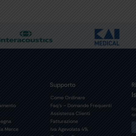
Supporto
R
I
t
Come Ordinare
gamento
Faq’s – Domande Frequenti
Ri
Assistenza Clienti
sp
segna
Fatturazione
la Merce
Iva Agevolata 4%