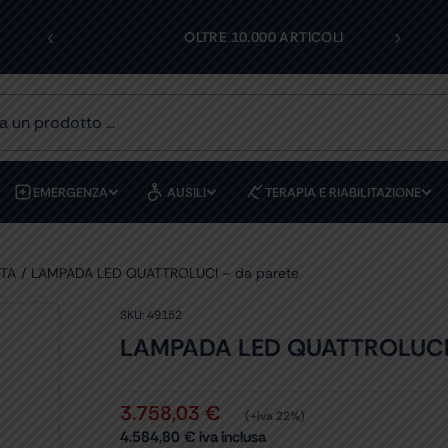
‹
›
I
OLTRE 10.000 ARTICOLI
EMERGENZA
AUSILI
TERAPIA E RIABILITAZIONE
ITA
LAMPADA LED QUATTROLUCI – da parete
SKU:
49152
LAMPADA LED QUATTROLUCI 
3.758,03
€
(+iva 22%)
4.584,80
€
iva inclusa