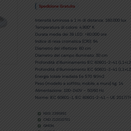
Spedizione Gratuita
Intensità luminosa a 1 m di distanza: 160.000 lux
Temperatura di colore: 4.900° K
Durata media dei 36 LED: >60.000 ore
Indice di resa cromatica (CRI): 94
Diametro del riflettore: 60 cm
Diametro del campo illuminato: 30 cm
Profondità d’illuminamento IEC 60601-2-41 (L1+L2
Profondità d’illuminamento IEC 60601-2-41 (L1+L2
Energia totale irradiata Ee 570 W/m2
Peso (modello a soffitto, mobile, a muro) kg: 14
Alimentazione: 100-240V – 50/60 Hz
Norme: IEC 60601-1, IEC 60601-2-41 – UE 2017/7
NSIS: 2395892
CND: Z12010701
GMDN: