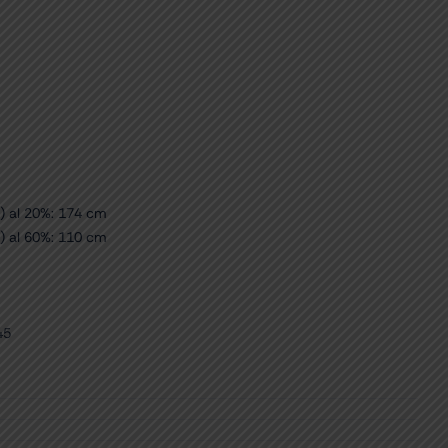
) al 20%: 174 cm
) al 60%: 110 cm
45