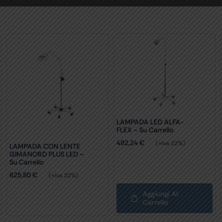
LAMPADA LED ALFA-
FLEX – Su Carrello
492,24
€
(+iva 22%)
LAMPADA CON LENTE
GIMANORD PLUS LED –
Su Carrello
625,80
€
(+iva 22%)
Aggiungi Al
Carrello