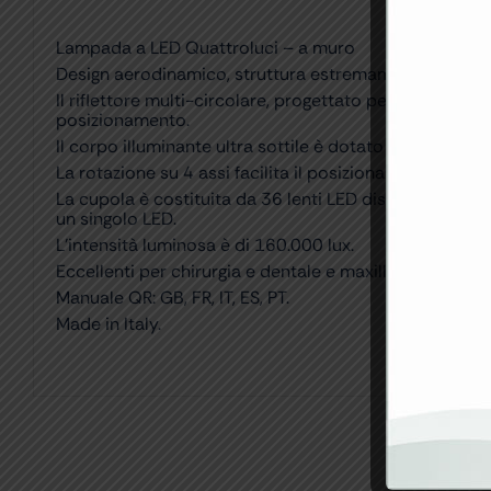
Lampada a LED Quattroluci – a muro
Design aerodinamico, struttura estremamente pratica, 
Il riflettore multi-circolare, progettato per illuminar
posizionamento.
Il corpo illuminante ultra sottile è dotato di schermo 
La rotazione su 4 assi facilita il posizionamento.
La cupola è costituita da 36 lenti LED disposte radial
un singolo LED.
L’intensità luminosa è di 160.000 lux.
Eccellenti per chirurgia e dentale e maxillofacciale e p
Manuale QR: GB, FR, IT, ES, PT.
Made in Italy.