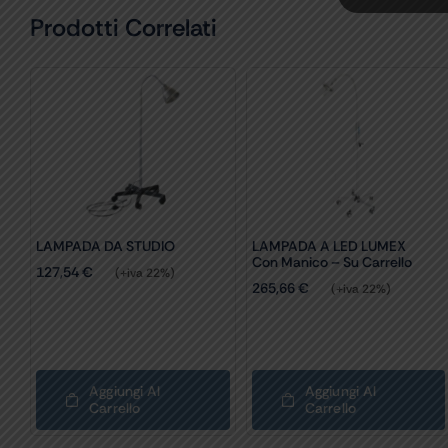
Prodotti Correlati
LAMPADA DA STUDIO
LAMPADA A LED LUMEX
Con Manico – Su Carrello
127,54
€
(+iva 22%)
265,66
€
(+iva 22%)
Aggiungi Al
Aggiungi Al
Carrello
Carrello