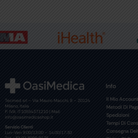
Info
Il Mio Accoun
Tecmed srl – Via Mauro Macchi, 8 – 20124
Milano, Italia
Metodi Di Pa
P. IVA: IT10554371210 | Mail:
Spedizioni
info@oasimedicashop.it
Tempi Di Con
Servizio Clienti
Consegna Del
Lun-Ven 9:00/13:00 – 14:00/17:30