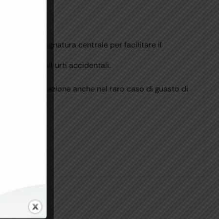
da.
otato di impugnatura centrale per facilitare il
ntro eventuali urti accidentali.
tà dell’illuminazione anche nel raro caso di guasto di