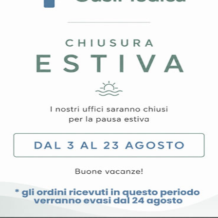
tecnologia avanzata, qualità e prestazioni in un’unica lampa
e completamente l’area di lavoro eliminando tutte le ombre, è d
in policarbonato ultra resistente, che garantisce protezione co
mente su 4 moduli di 9 LED ciascuno, per garantire la continui
er chirurgia plastica estetica.