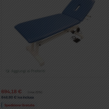
Aggiungi ai Preferiti
694,18
€
(+iva 22%)
846,90
€
iva inclusa
Spedizione Gratuita