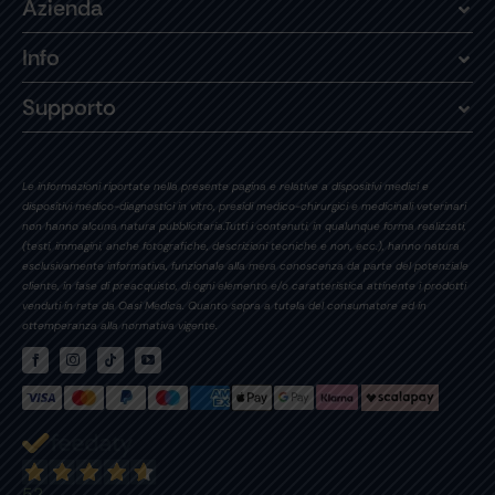
Azienda
Info
Supporto
Le informazioni riportate nella presente pagina e relative a dispositivi medici e
dispositivi medico-diagnostici in vitro, presidi medico-chirurgici e medicinali veterinari
non hanno alcuna natura pubblicitaria.Tutti i contenuti, in qualunque forma realizzati,
(testi, immagini, anche fotografiche, descrizioni tecniche e non, ecc.), hanno natura
esclusivamente informativa, funzionale alla mera conoscenza da parte del potenziale
cliente, in fase di preacquisto, di ogni elemento e/o caratteristica attinente i prodotti
venduti in rete da Oasi Medica. Quanto sopra a tutela del consumatore ed in
ottemperanza alla normativa vigente.
52