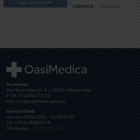
Aggiungi Al Carrello
1.965,60
€
(+iva 22%)
Tecmed srl
Via Mauro Macchi, 8 – 20124 Milano, Italia
P. IVA: IT10554371210
Mail: info@oasimedicashop.it
Servizio Clienti
Lun-Ven 9:00/13:00 – 14:00/17:30
Tel: +39 02 8089 8176
Whatsapp:
+39 375 933 8426