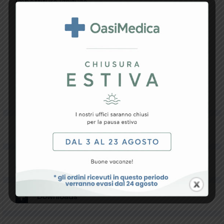
Imbottitura ignifuga.
Dispositivo medico di Classe I in conformità a MDR
2017/745.
Capacità sollevamento: 135 kg.
Lunghezza: 193 cm.
Peso: 54 kg.
Alimentazione 100-240 V, 50-60 Hz.
Manuale multilingue: GB, FR, IT, ES, PT, DE, GR.
Made in Italy.
Specifiche Tecniche
Resi e Garanzia
Downloads