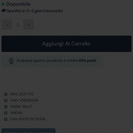
Disponibile
🚚 Spedito in 3–5 giorni lavorativi
LETTINO
ELETTRICO
PER
TRATTAMENTI
Aggiungi Al Carrello
-
blu
quantità
Acquista questo prodotto e ottieni
694
punti
NSIS: 2537731
CND: V08060199
GMDN: 38447
UMDNS:
EAN: 8023279276336