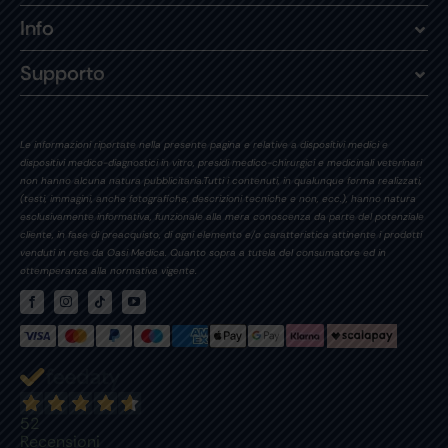
Info
Supporto
Le informazioni riportate nella presente pagina e relative a dispositivi medici e
dispositivi medico-diagnostici in vitro, presidi medico-chirurgici e medicinali veterinari
non hanno alcuna natura pubblicitaria.Tutti i contenuti, in qualunque forma realizzati,
(testi, immagini, anche fotografiche, descrizioni tecniche e non, ecc.), hanno natura
esclusivamente informativa, funzionale alla mera conoscenza da parte del potenziale
cliente, in fase di preacquisto, di ogni elemento e/o caratteristica attinente i prodotti
venduti in rete da Oasi Medica. Quanto sopra a tutela del consumatore ed in
ottemperanza alla normativa vigente.
52
Recensioni