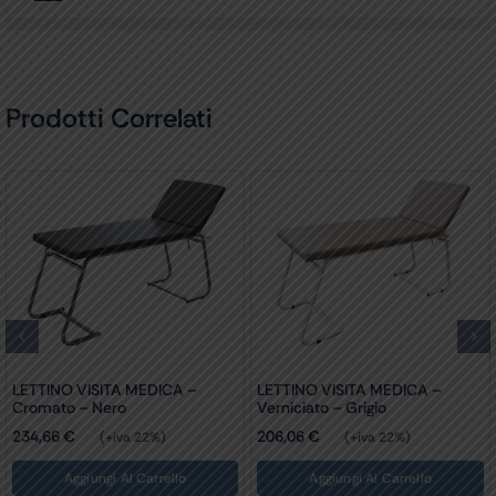
Prodotti Correlati
TA MEDICA –
LETTINO VISITA MEDICA
LETTINO CLASS
rigio
TRADIZIONALE
Cromato – Bei
377,79
€
240,00
€
+iva 22%)
(+iva 22%)
(+
i Al Carrello
Aggiungi Al Carrello
Aggiungi