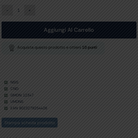
LUCCIOLA
LED
ARGENTA
-
Aggiungi Al Carrello
metallo
-
blu
Acquista questo prodotto e ottieni
10
punti
quantità
NSIS:
CND:
GMDN: 12347
UMDNS:
EAN: 8023279254426
Stampa scheda prodotto