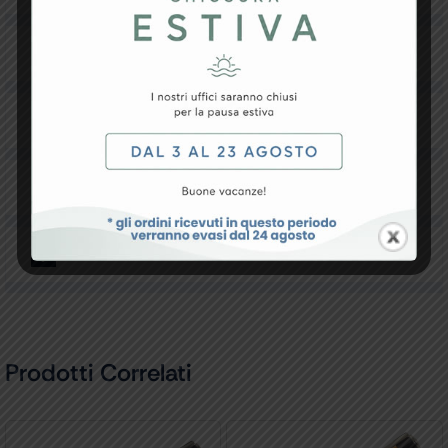
Specifiche Tecniche
Resi e Garanzia
Downloads
Recensioni
Prodotti Correlati