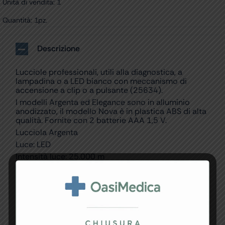
Unità di vendita: 1
Quantità: 1pz.
Descrizione
Lucciole professionali, utili alla diagnostica, a
lampadina o a LED bianco con meccanismo di
accensione a clip o a pulsante (25634).
I modelli Argenta ed Elegance sono in alluminio
anodizzato, il modello Nova è in plastica ABS di alta
qualità. Fornite con 2 batterie AAA 1,5 V.
Lucciola Argenta
Luce: LED
Intensità luce: 25.000 m
Materiale: metallo
Fornita con le batterie: 2 x AAA
Colore: blu
Sistema di accensione: CLIP taschino
Made in Germany.