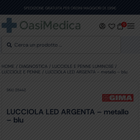
Skip
to
SPEDIZIONE GRATUITA PER ORDINI MAGGIORI DI 199€
content
0
HOME
DIAGNOSTICA
LUCCIOLE E PENNE LUMINOSE
LUCCIOLE E PENNE
LUCCIOLA LED ARGENTA – metallo – blu
SKU:
25442
LUCCIOLA LED ARGENTA – metallo
– blu