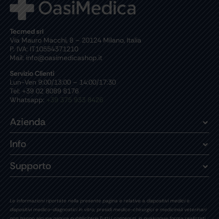
Tecmed srl
Via Mauro Macchi, 8 – 20124 Milano, Italia
P. IVA: IT10554371210
Mail: info@oasimedicashop.it
Servizio Clienti
Lun-Ven 9:00/13:00 – 14:00/17:30
Tel: +39 02 8089 8176
Whatsapp:
+39 375 933 8426
Azienda
Info
Supporto
Le informazioni riportate nella presente pagina e relative a dispositivi medici e
dispositivi medico-diagnostici in vitro, presidi medico-chirurgici e medicinali veterinari
non hanno alcuna natura pubblicitaria.Tutti i contenuti, in qualunque forma realizzati,