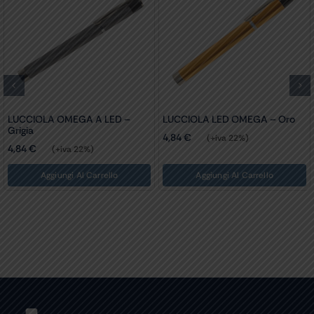
LA LED OMEGA – Oro
LUCCIOLA LED NOVA – Bianca
LAMPAD
ALLYN –
7,30
€
(+iva 22%)
(+iva 22%)
30,24
€
Aggiungi Al Carrello
Aggiungi Al Carrello
A