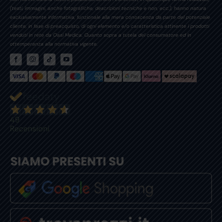
(testi, immagini, anche fotografiche, descrizioni tecniche e non, ecc.), hanno natura
esclusivamente informativa, funzionale alla mera conoscenza da parte del potenziale
cliente, in fase di preacquisto, di ogni elemento e/o caratteristica attinente i prodotti
venduti in rete da Oasi Medica. Quanto sopra a tutela del consumatore ed in
ottemperanza alla normativa vigente.
49
Recensioni