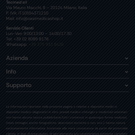
Tecmed srl
Via Mauro Macchi, 8 – 20124 Milano, Italia
P. IVA: IT10554371210
Mail: info@oasimedicashop.it
Servizio Clienti
Lun-Ven 9:00/13:00 – 14:00/17:30
Tel: +39 02 8089 8176
Whatsapp:
+39 375 933 8426
Azienda
Info
Supporto
Le informazioni riportate nella presente pagina e relative a dispositivi medici e
dispositivi medico-diagnostici in vitro, presidi medico-chirurgici e medicinali veterinari
non hanno alcuna natura pubblicitaria.Tutti i contenuti, in qualunque forma realizzati,
(testi, immagini, anche fotografiche, descrizioni tecniche e non, ecc.), hanno natura
esclusivamente informativa, funzionale alla mera conoscenza da parte del potenziale
cliente, in fase di preacquisto, di ogni elemento e/o caratteristica attinente i prodotti