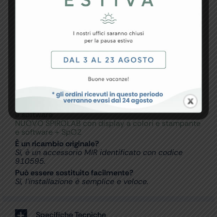
FAQ – Domande e Risposte
A cosa serve il MiniFlowMeter MIR?
Serve per rilevare il flusso respiratorio durante i
test spirometrici.
Il prodotto include il cavo?
Sì, viene fornito completo di cavo di collegamento.
Con quali dispositivi è compatibile?
È compatibile con spirometri MIR:
NUOVO SPIROLAB con display a colori e stampante
e software
NUOVO SPIROLAB con display a colori e stampante
e software + SpO2
È un ricambio originale?
Sì, è un accessorio MIR identificato con codice
910595.
Può essere sostituito facilmente?
Sì, l’installazione è semplice e veloce.
Specifiche Tecniche