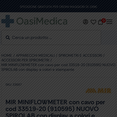
Skip
to
SPEDIZIONE GRATUITA PER ORDINI MAGGIORI DI 199€
content
0
HOME
APPARECCHI MEDICALI
SPIROMETRI E ACCESSORI
ACCESSORI PER SPIROMETRI
MIR MINIFLOWMETER con cavo per cod 33519-20 (910595) NUOVO
SPIROLAB con display a colori e stampante
SKU:
33697
MIR MINIFLOWMETER con cavo per
cod 33519-20 (910595) NUOVO
SPIROLAB con display a colori e