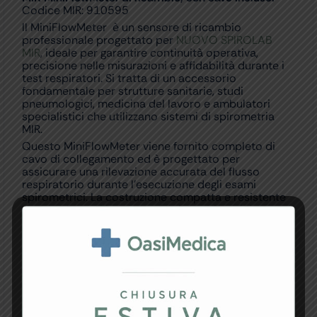
Codice MIR: 910595
Il MiniFlowMeter è un sensore di ricambio
professionale progettato per
NUOVO SPIROLAB
MIR
, ideale per garantire continuità operativa,
precisione nelle misurazioni e affidabilità durante i
test respiratori. Si tratta di un accessorio
fondamentale per strutture sanitarie, studi
pneumologici, medicina del lavoro e ambulatori
specialistici che utilizzano sistemi di spirometria
MIR.
Questo MiniFlowMeter viene fornito completo di
cavo di collegamento ed è progettato per
assicurare una rilevazione accurata del flusso
respiratorio durante l’esecuzione degli esami
spirometrici. La costruzione compatta e resistente
permette un utilizzo intensivo in ambito clinico,
mantenendo elevate prestazioni nel tempo.
L’accessorio è indicato per mantenere elevati
standard di precisione diagnostica e continuità nel
monitoraggio della funzionalità respiratoria,
contribuendo a garantire risultati affidabili durante
le sessioni di spirometria.