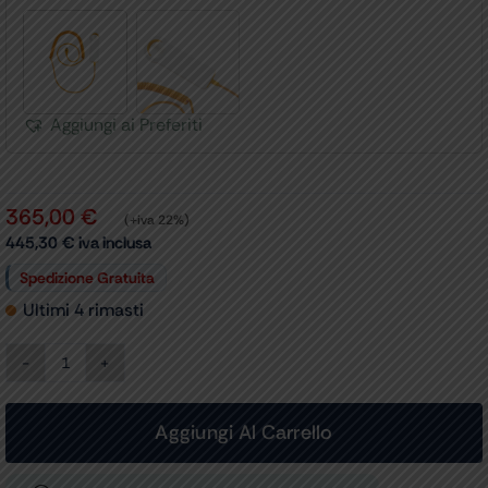
Aggiungi ai Preferiti
365,00
€
(+iva 22%)
445,30
€
iva inclusa
Spedizione Gratuita
Ultimi 4 rimasti
MIR
MINIFLOWMETER
con
cavo
Aggiungi Al Carrello
per
cod