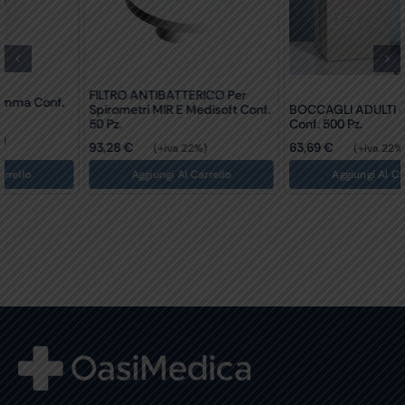
FILTRO ANTIBATTERICO Per
Spirometri MIR E Medisoft Conf.
BOCCAGLI ADULTI – Monouso
50 Pz.
Conf. 500 Pz.
93,28
€
63,69
€
(+iva 22%)
(+iva 22%)
Aggiungi Al Carrello
Aggiungi Al Carrello