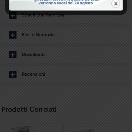
Specifiche Tecniche
Resi e Garanzia
Downloads
Recensioni
Prodotti Correlati