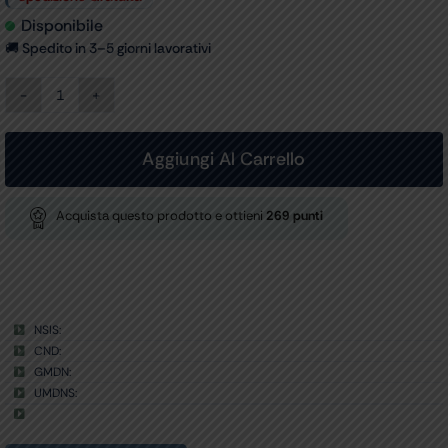
Disponibile
🚚 Spedito in 3–5 giorni lavorativi
MISURATORE
PRESSIONE
RIESTER
RBP-
Aggiungi Al Carrello
100
-
1741
Acquista questo prodotto e ottieni
269
punti
su
carrello
quantità
NSIS:
CND:
GMDN:
UMDNS: