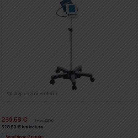
Aggiungi ai Preferiti
269,58
€
(+iva 22%)
328,89
€
iva inclusa
Spedizione Gratuita