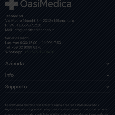
Tecmed srl
Via Mauro Macchi, 8 – 20124 Milano, Italia
P. IVA: IT10554371210
Mail: info@oasimedicashop.it
Servizio Clienti
Lun-Ven 9:00/13:00 – 14:00/17:30
Tel: +39 02 8089 8176
Whatsapp:
+39 375 933 8426
Azienda
Info
Supporto
Le informazioni riportate nella presente pagina e relative a dispositivi medici e
dispositivi medico-diagnostici in vitro, presidi medico-chirurgici e medicinali veterinari
non hanno alcuna natura pubblicitaria.Tutti i contenuti, in qualunque forma realizzati,