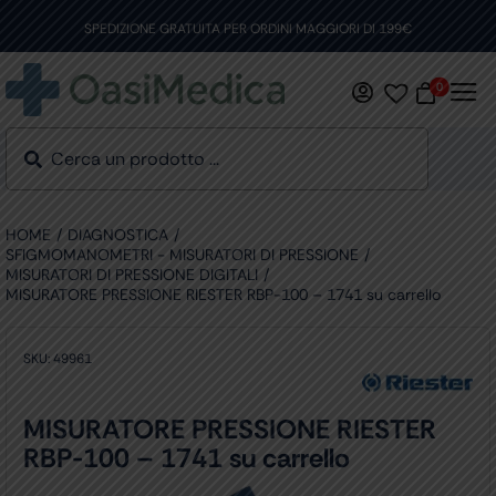
Skip
to
SPEDIZIONE GRATUITA PER ORDINI MAGGIORI DI 199€
content
0
HOME
DIAGNOSTICA
SFIGMOMANOMETRI - MISURATORI DI PRESSIONE
MISURATORI DI PRESSIONE DIGITALI
MISURATORE PRESSIONE RIESTER RBP-100 – 1741 su carrello
SKU:
49961
MISURATORE PRESSIONE RIESTER
RBP-100 – 1741 su carrello