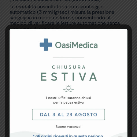
La modalità auscultatoria con sgonfiaggio
automatico (3 mmHg/sec) misura la pressione
sanguigna in modo uniforme, consentendo al
medico di verificare le letture automatiche senza
rimuovere il bracciale.
La modalità Media (3 letture) consente di ottenere
una misurazione più oggettiva, contribuendo a
mitigare il rischio di valori elevati a causa
dell’ipertensione da camice bianco.
Gli intervalli in modalità Media sono impostabili a
15, 30, 45, 60 sec.
Misura la pressione sanguigna sistolica, diastolica e
media (MAP) e la frequenza cardiaca.
– rilevazione aritmia
– ampia memoria: 210 letture
– pannello con Classificazione dei Valori Pressori
dell’OMS (codice colore)
Fornito con tubo lungo 2,5 m, 2 bracciali (M e L-XL),
batteria NiMH, adattatore CA/CC (EU, US, UK,
Austr.).
Manuale multilingue (GB, FR, IT, ES, DE, RU).