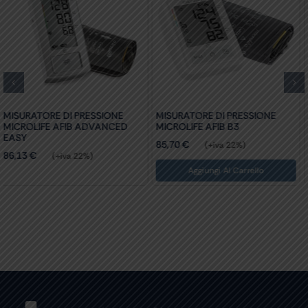
MISURATORE PRESSIONE
MISURATORE DI PRESSIONE
OMRON PROFESSIONAL HEM-
MICROLIFE AFIB B3
907
85,70
€
(+iva 22%)
543,75
€
(+iva 22%)
Aggiungi Al Carrello
Aggiungi Al Carrello