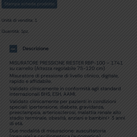
Stampa scheda prodotto
Unità di vendita: 1
Quantità: 1pz.
Descrizione
MISURATORE PRESSIONE RIESTER RBP-100 – 1741
su carrello (Altezza regolabile 75-120 cm)
Misuratore di pressione di livello clinico, digitale,
rapido e affidabile.
Validato clinicamente in conformità agli standard
internazionali BHS, ESH, AAMI.
Validato clinicamente per pazienti in condizioni
speciali: ipertensione, diabete, gravidanza,
preeclampsia, arteriosclerosi, malattia renale allo
stadio terminale, obesità, anziani e bambini> 3 anni
di età.
Due modalità di misurazione: auscultatoria
(manuale) e oscillometrica (automatica).