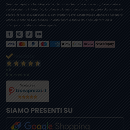
(testi, immagini, anche fotografiche, descrizioni tecniche e non, ecc.), hanno natura
esclusivamente informativa, funzionale alla mera conoscenza da parte del potenziale
cliente, in fase di preacquisto, di ogni elemento e/o caratteristica attinente i prodotti
venduti in rete da Oasi Medica. Quanto sopra a tutela del consumatore ed in
ottemperanza alla normativa vigente.
49
Recensioni