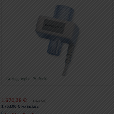
Aggiungi ai Preferiti
1.670,38
€
(+iva 5%)
1.753,90
€
iva inclusa