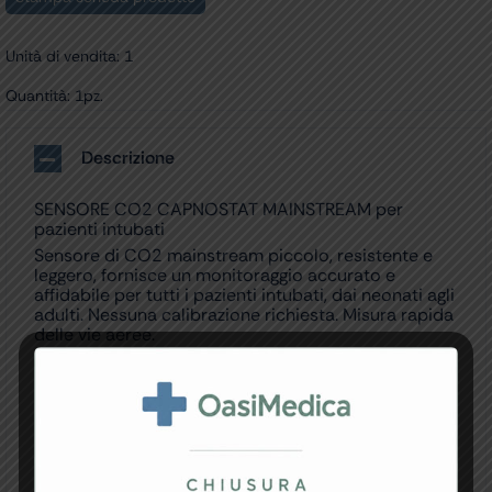
Unità di vendita: 1
Quantità: 1pz.
Descrizione
SENSORE CO2 CAPNOSTAT MAINSTREAM per
pazienti intubati
Sensore di CO2 mainstream piccolo, resistente e
leggero, fornisce un monitoraggio accurato e
affidabile per tutti i pazienti intubati, dai neonati agli
adulti. Nessuna calibrazione richiesta. Misura rapida
delle vie aeree.
COMPATIBILITÀ:
Bionet BM5, BM5 Pro
Creative K15
Mindray Vari
Philips Vari