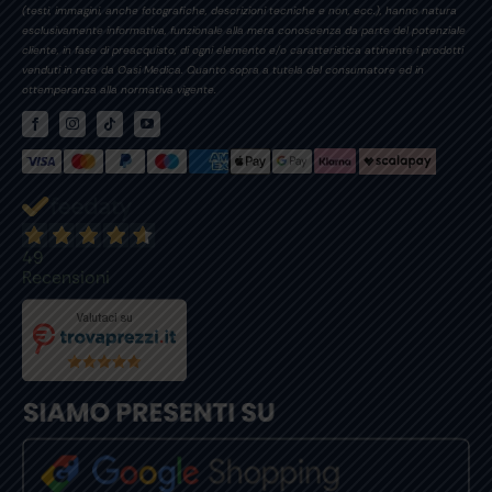
(testi, immagini, anche fotografiche, descrizioni tecniche e non, ecc.), hanno natura
esclusivamente informativa, funzionale alla mera conoscenza da parte del potenziale
cliente, in fase di preacquisto, di ogni elemento e/o caratteristica attinente i prodotti
venduti in rete da Oasi Medica. Quanto sopra a tutela del consumatore ed in
ottemperanza alla normativa vigente.
49
Recensioni