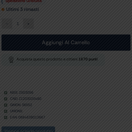
Spedizione Gratuita
Ultimi 3 rimasti
MODULO
MAINSTREAM
RESPIRONICS
CAPNOSTAT
Aggiungi Al Carrello
ETCO2
quantità
Acquista questo prodotto e ottieni
1670
punti
NSIS: 2503056
CND: Z1203020480
GMDN: 36552
UMDNS:
EAN: 0884838013667
Stampa scheda prodotto