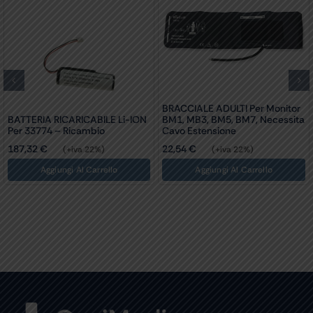
BRACCIALE ADULTI Per Monitor
BRACCIALE PEDIATRICO Per
BM1, MB3, BM5, BM7, Necessita
Monitor BM1, MB3, BM5, BM7,
Cavo Estensione
Necessita Cavo Estensione
22,54
€
9,18
€
(+iva 22%)
(+iva 22%)
Aggiungi Al Carrello
Aggiungi Al Carrello