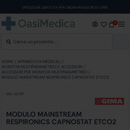
Skip
to
SPEDIZIONE GRATUITA PER ORDINI MAGGIORI DI 199€
content
0
HOME
APPARECCHI MEDICALI
MONITOR MULTIPARAMETRICI E ACCESSORI
ACCESSORI PER MONITOR MULTIPARAMETRICI
MODULO MAINSTREAM RESPIRONICS CAPNOSTAT ETCO2
SKU:
33797
MODULO MAINSTREAM
RESPIRONICS CAPNOSTAT ETCO2