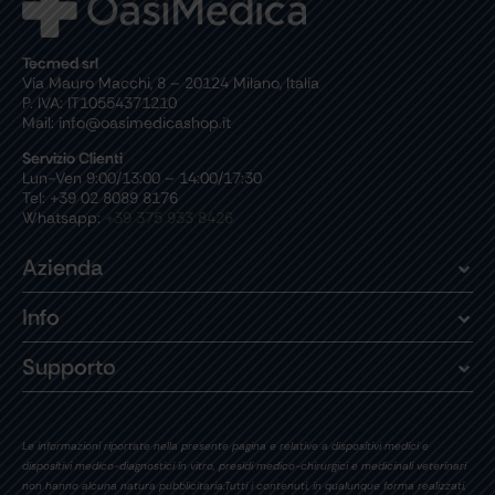
Tecmed srl
Via Mauro Macchi, 8 – 20124 Milano, Italia
P. IVA: IT10554371210
Mail: info@oasimedicashop.it
Servizio Clienti
Lun-Ven 9:00/13:00 – 14:00/17:30
Tel: +39 02 8089 8176
Whatsapp:
+39 375 933 8426
Azienda
Info
Supporto
Le informazioni riportate nella presente pagina e relative a dispositivi medici e
dispositivi medico-diagnostici in vitro, presidi medico-chirurgici e medicinali veterinari
non hanno alcuna natura pubblicitaria.Tutti i contenuti, in qualunque forma realizzati,