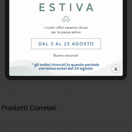
Specifiche Tecniche
Resi e Garanzia
Downloads
Recensioni
Prodotti Correlati