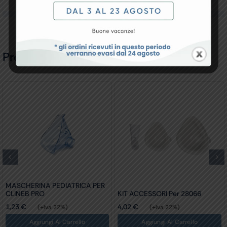
Prodotti Correlati
MASCHERINA PEDIATRICA PER
CLINEB PRO
KIT ACCESSORI Per 28066
1,23
€
4,02
€
(+iva 22%)
(+iva 22%)
Aggiungi Al Carrello
Aggiungi Al Carrello