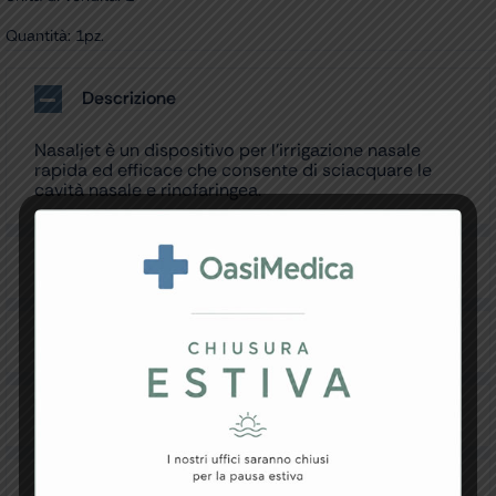
Quantità: 1pz.
Descrizione
Nasaljet è un dispositivo per l’irrigazione nasale
rapida ed efficace che consente di sciacquare le
cavità nasale e rinofaringea.
Specifiche Tecniche
Resi e Garanzia
Downloads
Recensioni