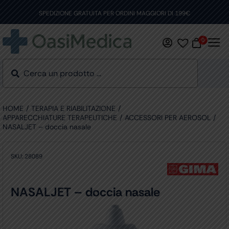
Skip
to
SPEDIZIONE GRATUITA PER ORDINI MAGGIORI DI 199€
content
0
HOME
TERAPIA E RIABILITAZIONE
APPARECCHIATURE TERAPEUTICHE
ACCESSORI PER AEROSOL
NASALJET – doccia nasale
SKU:
28089
NASALJET – doccia nasale