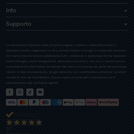
Info
Supporto
Le informazioni riportate nella presente pagina e relative a dispositivi medici e
dispositivi medico-diagnostici in vitro, presidi medico-chirurgici e medicinali veterinari
non hanno alcuna natura pubblicitaria.Tutti i contenuti, in qualunque forma realizzati,
(testi, immagini, anche fotografiche, descrizioni tecniche e non, ecc.), hanno natura
esclusivamente informativa, funzionale alla mera conoscenza da parte del potenziale
cliente, in fase di preacquisto, di ogni elemento e/o caratteristica attinente i prodotti
venduti in rete da Oasi Medica. Quanto sopra a tutela del consumatore ed in
ottemperanza alla normativa vigente.
52
Recensioni