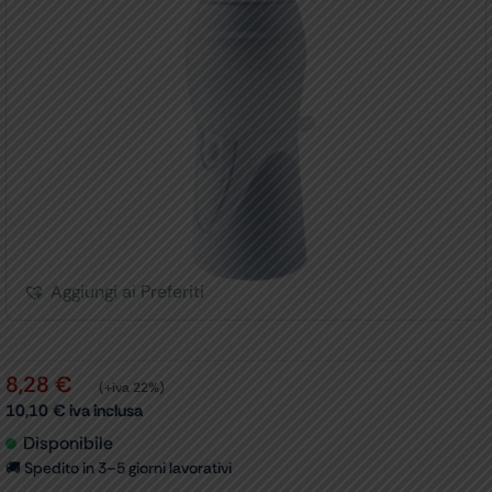
Aggiungi ai Preferiti
8,28
€
(+iva 22%)
10,10
€
iva inclusa
Disponibile
🚚 Spedito in 3–5 giorni lavorativi