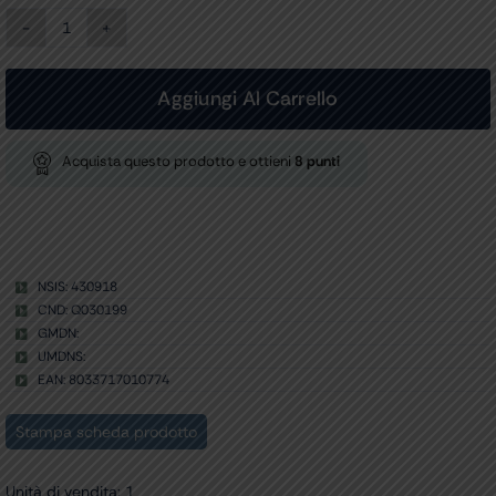
NASALJET
-
doccia
nasale
Aggiungi Al Carrello
quantità
Acquista questo prodotto e ottieni
8
punti
NSIS: 430918
CND: Q030199
GMDN:
UMDNS:
EAN: 8033717010774
Stampa scheda prodotto
Unità di vendita: 1