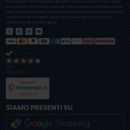
(testi, immagini, anche fotografiche, descrizioni tecniche e non, ecc.), hanno natura
esclusivamente informativa, funzionale alla mera conoscenza da parte del potenziale
cliente, in fase di preacquisto, di ogni elemento e/o caratteristica attinente i prodotti
venduti in rete da Oasi Medica. Quanto sopra a tutela del consumatore ed in
ottemperanza alla normativa vigente.
49
Recensioni