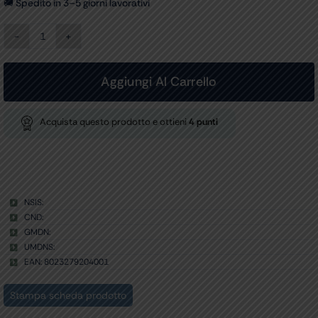
🚚 Spedito in 3–5 giorni lavorativi
OROLOGIO
PER
INFERMIERI
-
Aggiungi Al Carrello
rotondo
-
bianco
Acquista questo prodotto e ottieni
4
punti
quantità
NSIS:
CND:
GMDN:
UMDNS:
EAN: 8023279204001
Stampa scheda prodotto