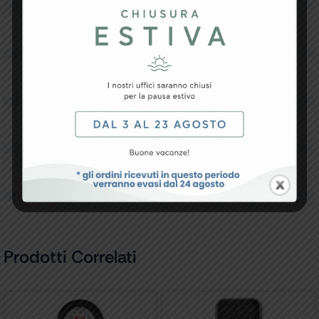
Specifiche Tecniche
Resi e Garanzia
Downloads
Recensioni
Prodotti Correlati