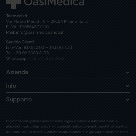
Tecmed srl
Via Mauro Macchi, 8 – 20124 Milano, Italia
P. IVA: IT10554371210
Mail: info@oasimedicashop.it
Servizio Clienti
Lun-Ven 9:00/13:00 – 14:00/17:30
Tel: +39 02 8089 8176
Whatsapp:
+39 375 933 8426
Azienda
Info
Supporto
Le informazioni riportate nella presente pagina e relative a dispositivi medici e
dispositivi medico-diagnostici in vitro, presidi medico-chirurgici e medicinali veterinari
non hanno alcuna natura pubblicitaria.Tutti i contenuti, in qualunque forma realizzati,