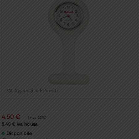
Aggiungi ai Preferiti
4,50
€
(+iva 22%)
5,49
€
iva inclusa
Disponibile