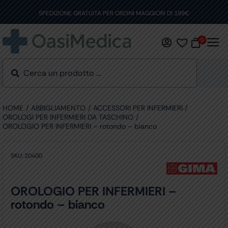
Skip
to
SPEDIZIONE GRATUITA PER ORDINI MAGGIORI DI 199€
content
0
HOME
ABBIGLIAMENTO
ACCESSORI PER INFERMIERI
OROLOGI PER INFERMIERI DA TASCHINO
OROLOGIO PER INFERMIERI – rotondo – bianco
SKU:
20400
OROLOGIO PER INFERMIERI –
rotondo – bianco