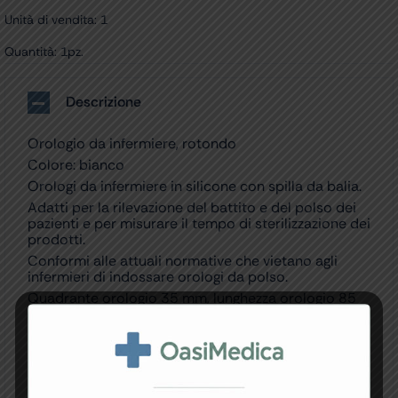
Unità di vendita: 1
Quantità: 1pz.
Descrizione
Orologio da infermiere, rotondo
Colore: bianco
Orologi da infermiere in silicone con spilla da balia.
Adatti per la rilevazione del battito e del polso dei
pazienti e per misurare il tempo di sterilizzazione dei
prodotti.
Conformi alle attuali normative che vietano agli
infermieri di indossare orologi da polso.
Quadrante orologio 35 mm, lunghezza orologio 85
mm.
Durata batteria: 12-15 mesi dal giorno di primo
utilizzo.
Manuale: GB, FR, IT, ES, PT, DE, GR, PL, Arabo.