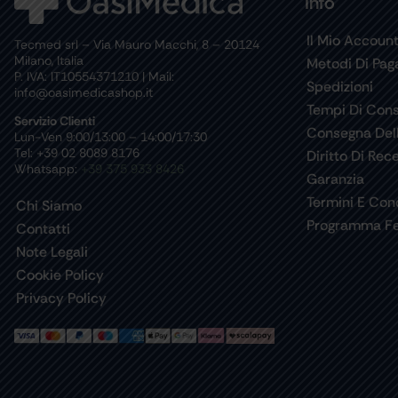
Info
Il Mio Accoun
Tecmed srl – Via Mauro Macchi, 8 – 20124
Milano, Italia
Metodi Di Pa
P. IVA: IT10554371210 | Mail:
Spedizioni
info@oasimedicashop.it
Tempi Di Con
Servizio Clienti
Consegna Del
Lun-Ven 9:00/13:00 – 14:00/17:30
Tel: +39 02 8089 8176
Diritto Di Rec
Whatsapp:
+39 375 933 8426
Garanzia
Termini E Cond
Chi Siamo
Programma Fe
Contatti
Note Legali
Cookie Policy
Privacy Policy