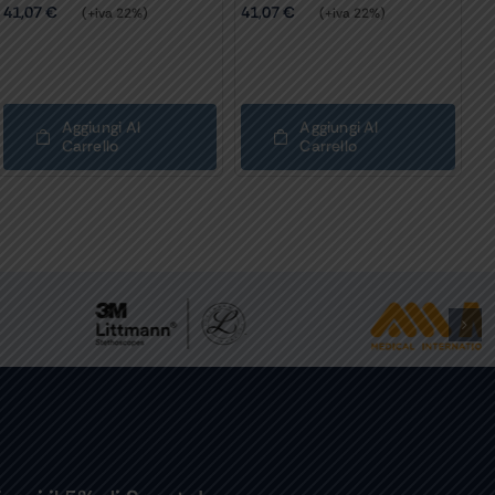
41,07
€
41,07
€
(+iva 22%)
(+iva 22%)
Aggiungi Al
Aggiungi Al
Carrello
Carrello