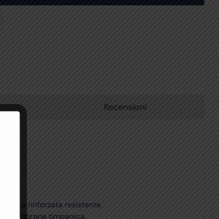
Recensioni
plastica rinforzata resistente.
ella membrana timpanica.