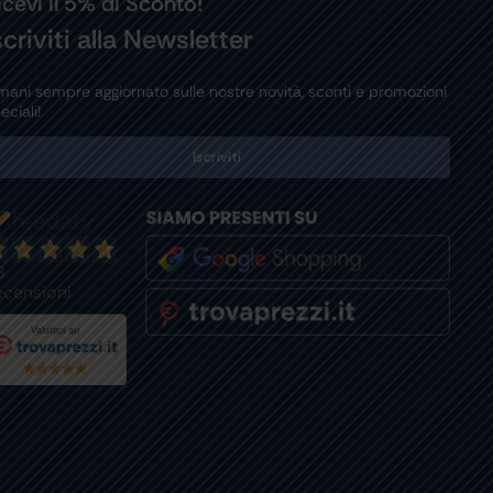
icevi il 5% di Sconto!
scriviti alla Newsletter
mani sempre aggiornato sulle nostre novità, sconti e promozioni
eciali!
Iscriviti
8
ecensioni