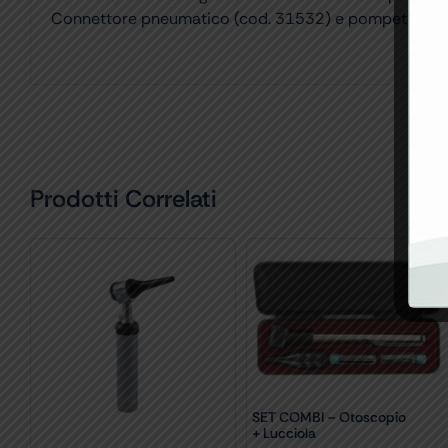
Connettore pneumatico (cod. 31532) e pompetta per 
Prodotti Correlati
SET COMBI – Otoscopio
+ Lucciola