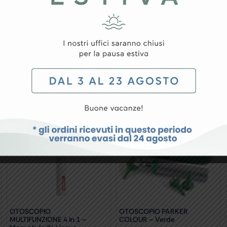
insufflazione (cod. 31500) possono essere ordinati separa
OTOSCOPIO
OTOSCOPIO PARKER
MULTIFUNZIONE 4 In 1 –
COLOUR – Verde