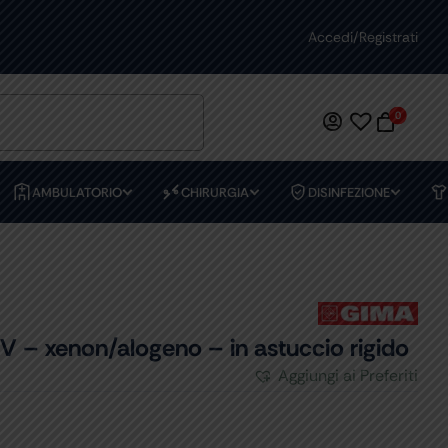
ASSISTENZA DEDICATA
Accedi/Registrati
PREVENTIVI
0
AMBULATORIO
CHIRURGIA
DISINFEZIONE
– xenon/alogeno – in astuccio rigido
Aggiungi ai Preferiti