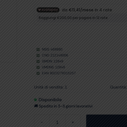
NSIS: 469880
CND: Z12149006
GMDN: 12849
UMDNS: 12849
EAN: 8023279315257
Unità di vendita: 1
Quantità:
Disponibile
🚚 Spedito in 3–5 giorni lavorativi
OTOSCOPIO