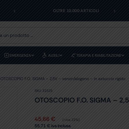
‹
›
I
OLTRE 10.000 ARTICOLI
EMERGENZA
AUSILI
TERAPIA E RIABILITAZIONE
OTOSCOPIO F.O. SIGMA – 2,5V – xenon/alogeno – in astuccio rigido
SKU:
31525
OTOSCOPIO F.O. SIGMA – 2,5V 
45,66
€
(+iva 22%)
55,71
€
iva inclusa