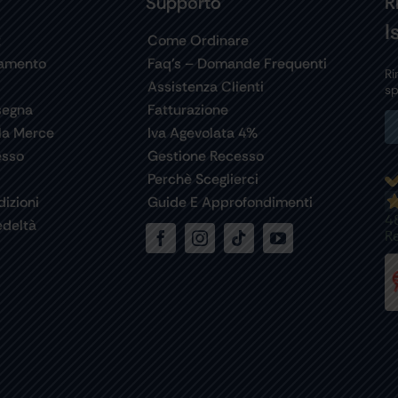
Supporto
R
I
t
Come Ordinare
gamento
Faq’s – Domande Frequenti
Ri
Assistenza Clienti
sp
segna
Fatturazione
la Merce
Iva Agevolata 4%
esso
Gestione Recesso
Perchè Sceglierci
izioni
Guide E Approfondimenti
4
deltà
R