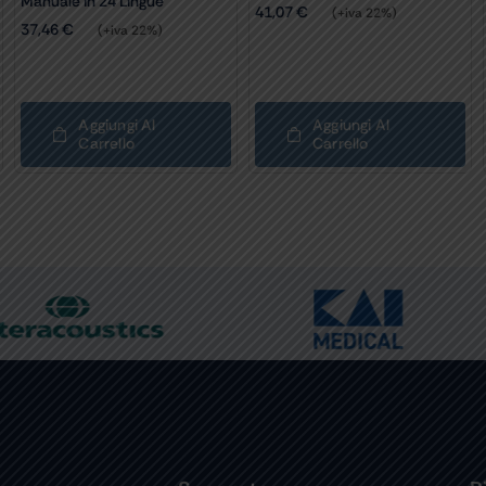
Manuale In 24 Lingue
41,07
€
(+iva 22%)
37,46
€
(+iva 22%)
Aggiungi Al
Aggiungi Al
Carrello
Carrello