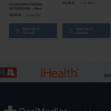
18,28
€
(+iva 22%)
OTOSCOPIO PARKER
VETERINARIA – Nero
38,85
€
(+iva 22%)
Aggiungi Al
Aggiungi Al
Carrello
Carrello