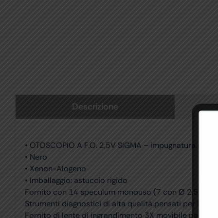
Descrizione
• OTOSCOPIO A F.O. 2,5V SIGMA – impugnatura stan
• Nero
• Xenon-Alogeno
• Imballaggio: astuccio rigido
Fornito con 14 speculum monouso (7 con Ø 2,5 mm,
Strumenti diagnostici di alta qualità pensati per l’utili
Fornito di lente di ingrandimento 3X movibile per imm