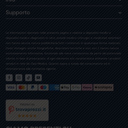
Supporto
Le informazioni riportate nella presente pagina e relative a dispositivi medici e
dispositivi medico-diagnostici in vitro, presidi medico-chirurgici e medicinali veterinari
non hanno alcuna natura pubblicitaria.Tutti i contenuti, in qualunque forma realizzati,
(testi, immagini, anche fotografiche, descrizioni tecniche e non, ecc.), hanno natura
esclusivamente informativa, funzionale alla mera conoscenza da parte del potenziale
cliente, in fase di preacquisto, di ogni elemento e/o caratteristica attinente i prodotti
venduti in rete da Oasi Medica. Quanto sopra a tutela del consumatore ed in
ottemperanza alla normativa vigente.