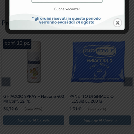
Prodotti Correlati
conf. 25 pz.
PANETTO DI GHIACCIO
GHIACCIO ISTANTANEO IN
FLESSIBILE 200 G
BUSTA TNT Conf. 25 Pz.
1,31
€
(+iva 22%)
12,21
€
(+iva 22%)
Aggiungi Al Carrello
Aggiungi Al Carrello