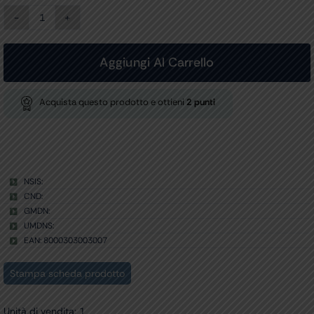
PANETTO
TERMICO
conf.
2
Aggiungi Al Carrello
pz.
quantità
Acquista questo prodotto e ottieni
2
punti
NSIS:
CND:
GMDN:
UMDNS:
EAN: 8000303003007
Stampa scheda prodotto
Unità di vendita: 1