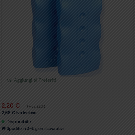
Aggiungi ai Preferiti
2,20
€
(+iva 22%)
2,68
€
iva inclusa
Disponibile
🚚 Spedito in 3–5 giorni lavorativi