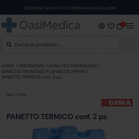
Skip
to
SPEDIZIONE GRATUITA PER ORDINI MAGGIORI DI 199€
content
0
HOME
EMERGENZA
AUSILI PER EMERGENZA
GHIACCIO MONOUSO E GHIACCIO SPRAY
PANETTO TERMICO conf. 2 pz.
SKU:
27206
PANETTO TERMICO conf. 2 pz.