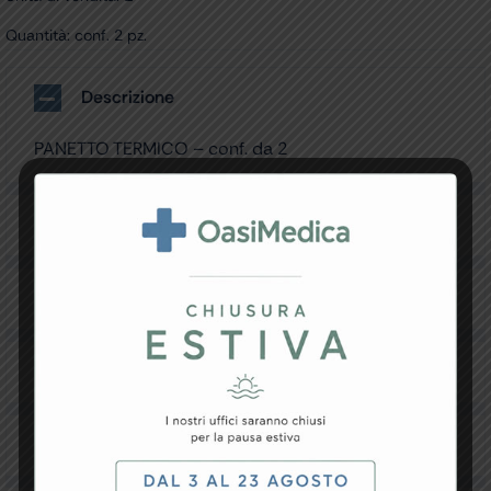
Quantità: conf. 2 pz.
Descrizione
PANETTO TERMICO – conf. da 2
Specifiche Tecniche
Resi e Garanzia
Downloads
Recensioni