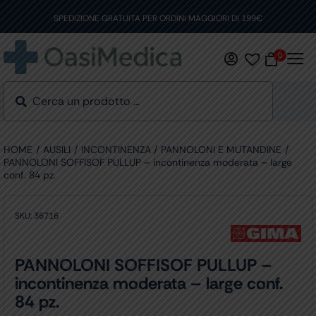
Skip
to
SPEDIZIONE GRATUITA PER ORDINI MAGGIORI DI 199€
content
0
HOME
AUSILI
INCONTINENZA
PANNOLONI E MUTANDINE
PANNOLONI SOFFISOF PULLUP – incontinenza moderata – large
conf. 84 pz.
SKU:
36716
PANNOLONI SOFFISOF PULLUP –
incontinenza moderata – large conf.
84 pz.