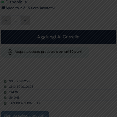
Disponibile
🚚 Spedito in 3–5 giorni lavorativi
PANNOLONI
SOFFISOF
PULLUP
-
Aggiungi Al Carrello
incontinenza
moderata
-
Acquista questo prodotto e ottieni
60
punti
large
conf.
84
pz.
quantità
NSIS: 2345255
CND: T04010103
GMDN:
UMDNS:
EAN: 8007300028613
Stampa scheda prodotto