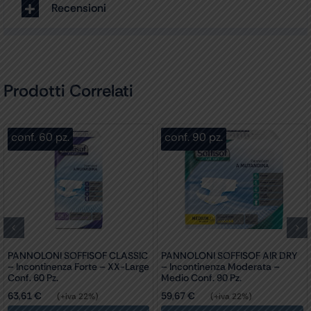
Recensioni
Prodotti Correlati
conf. 60 pz.
conf. 90 pz.
PANNOLONI SOFFISOF CLASSIC
PANNOLONI SOFFISOF AIR DRY
– Incontinenza Forte – XX-Large
– Incontinenza Moderata –
Conf. 60 Pz.
Medio Conf. 90 Pz.
63,61
€
59,67
€
(+iva 22%)
(+iva 22%)