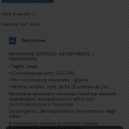
Unità di vendita: 1
Quantità: conf. 84 pz.
Descrizione
MUTANDINE SOFFISOF AIR DRY PANTS –
TRASPIRANTE
• Taglia: Large
• Circonferenza (cm): 110-150
• Per incontinenza moderata – giorno
• Minimo vendita: conf. da 84 (6 scatole da 14)
Mutandine assorbenti monouso, ideali per pazienti
deambulanti, autosufficienti e attivi, con
incontinenza lieve e moderata.
Ipoallergenici, dermoprotettivi, con controllo degli
odori.
Il rivestimento esterno in morbido tessuto
traspirante lascia respirare la pelle.