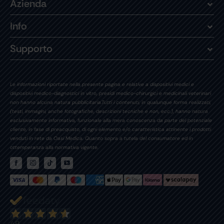
Azienda
Info
Supporto
Le informazioni riportate nella presente pagina e relative a dispositivi medici e
dispositivi medico-diagnostici in vitro, presidi medico-chirurgici e medicinali veterinari
non hanno alcuna natura pubblicitaria.Tutti i contenuti, in qualunque forma realizzati,
(testi, immagini, anche fotografiche, descrizioni tecniche e non, ecc.), hanno natura
esclusivamente informativa, funzionale alla mera conoscenza da parte del potenziale
cliente, in fase di preacquisto, di ogni elemento e/o caratteristica attinente i prodotti
venduti in rete da Oasi Medica. Quanto sopra a tutela del consumatore ed in
ottemperanza alla normativa vigente.
49