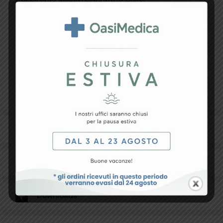
Fascia elastica ergonomica per massimo confort e
maggiore vestibilità.
I morbidi elastici e le barriere girocoscia
garantiscono la massima protezione contro le
perdite.
L’indicatore di umidità a scomparsa graduale
suggerisce il momento del cambio.
Pacco multilingue: GB, FR, IT, ES, DE, PT, Arabo.
Made in Italy.
Specifiche Tecniche
Resi e Garanzia
Downloads