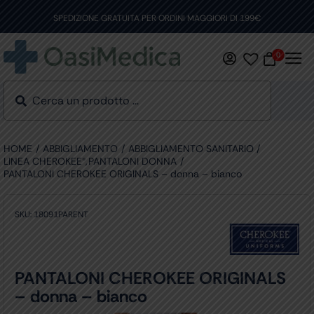
Skip
to
SPEDIZIONE GRATUITA PER ORDINI MAGGIORI DI 199€
content
0
HOME
ABBIGLIAMENTO
ABBIGLIAMENTO SANITARIO
LINEA CHEROKEE®
PANTALONI DONNA
PANTALONI CHEROKEE ORIGINALS – donna – bianco
SKU:
18091PARENT
PANTALONI CHEROKEE ORIGINALS
– donna – bianco