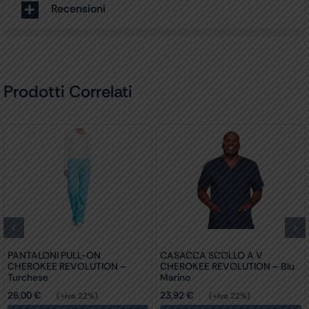
Recensioni
Prodotti Correlati
LO A V
PANTALONI CHEROKEE
PANTALONI CON 
LUTION – Blu
REVOLUTION DONNA CON
CHEROKEE REVO
COULISSE – Blu Marino
Color Peltro
26,56
€
26,56
€
22%)
(+iva 22%)
(+iva 
Questo
Questo