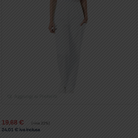
Aggiungi ai Preferiti
19,68
€
(+iva 22%)
24,01
€
iva inclusa