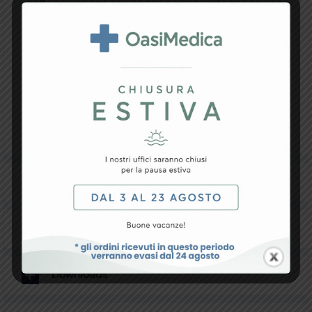
Bacino 86,5-89
• Taglia XS : Torace 91,5-94 – Vita 68,5-71 – Bacino
91,5-94
• Taglia S – Torace 96,5-99 – Vita 73,5-76 – Bacino
96,5-99
• Taglia M : Torace 101,5-106,5 – Vita 78,5-84 –
Bacino 101,5-106,5
• Taglia L : Torace 109-114,5 – Vita 86,5-91,5 –
Bacino 109-114,5
• Taglia XL : Torace 117-122 – Vita 94-99 – Bacino
117-122
Specifiche Tecniche
Resi e Garanzia
Downloads