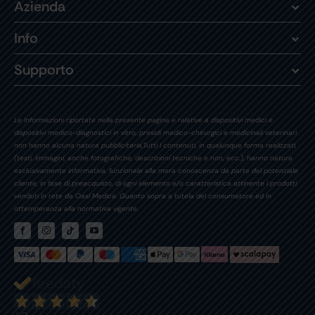
Azienda
Info
Supporto
Le informazioni riportate nella presente pagina e relative a dispositivi medici e
dispositivi medico-diagnostici in vitro, presidi medico-chirurgici e medicinali veterinari
non hanno alcuna natura pubblicitaria.Tutti i contenuti, in qualunque forma realizzati,
(testi, immagini, anche fotografiche, descrizioni tecniche e non, ecc.), hanno natura
esclusivamente informativa, funzionale alla mera conoscenza da parte del potenziale
cliente, in fase di preacquisto, di ogni elemento e/o caratteristica attinente i prodotti
venduti in rete da Oasi Medica. Quanto sopra a tutela del consumatore ed in
ottemperanza alla normativa vigente.