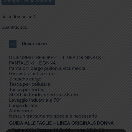
Stampa scheda prodotto
Unità di vendita: 1
Quantità: 1pz.
Descrizione
UNIFORMI CHEROKEE® – LINEA ORIGINALS –
PANTALONI – DONNA
Pantaloni cargo pullon a vita media
Girovita elasticizzato
2 tasche cargo
Tasca per cellulare
Tasca per forbici
Stretti in fondo, apertura 38 cm
Lavaggio industriale 70°
Lunga durata
Antisporco
Nessun trattamento speciale necessario
GUIDA ALLE TAGLIE – LINEA ORIGINALS DONNA
• Taglia XXS : Torace 86,5-89 – Vita 63,5-66 –