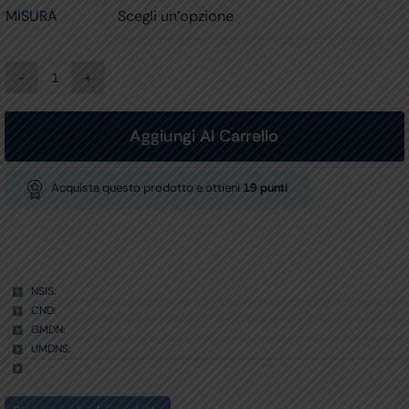
MISURA

PANTALONI
CHEROKEE
ORIGINALS
-
Aggiungi Al Carrello
donna
-
bianco
Acquista questo prodotto e ottieni
19
punti
quantità
NSIS:
CND:
GMDN:
UMDNS: