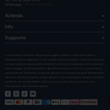
Tel: +39 02 8089 8176
Whatsapp:
+39 375 933 8426
Azienda
Info
Supporto
Le informazioni riportate nella presente pagina e relative a dispositivi medici e
dispositivi medico-diagnostici in vitro, presidi medico-chirurgici e medicinali veterinari
non hanno alcuna natura pubblicitaria.Tutti i contenuti, in qualunque forma realizzati,
(testi, immagini, anche fotografiche, descrizioni tecniche e non, ecc.), hanno natura
esclusivamente informativa, funzionale alla mera conoscenza da parte del potenziale
cliente, in fase di preacquisto, di ogni elemento e/o caratteristica attinente i prodotti
venduti in rete da Oasi Medica. Quanto sopra a tutela del consumatore ed in
ottemperanza alla normativa vigente.