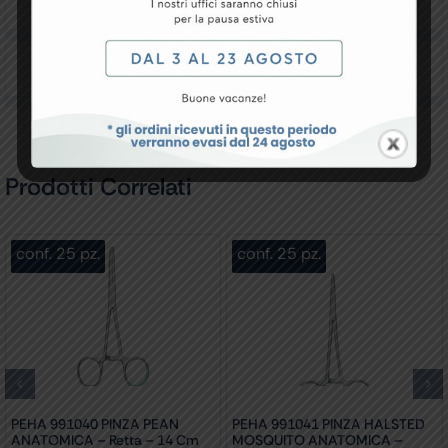
Downloads
Recensioni
Prodotti Correlati
conf. 25 pz.
conf. 25 pz.
PEHA 991040 PINZA PEAN
PEHA 991041 PINZA HALSTED
ANATOMICA – Retta – 14 Cm
MOSQUITO ANATOMICA –