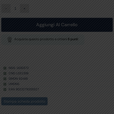
PINZA
EMOSTATICA
RETTA
-
Aggiungi Al Carrello
fantasia
bolle
-
Acquista questo prodotto e ottieni
8
punti
16
cm
quantità
NSIS: 1630372
CND: L031306
GMDN: 62468
UMDNS:
EAN: 8023279205527
Stampa scheda prodotto