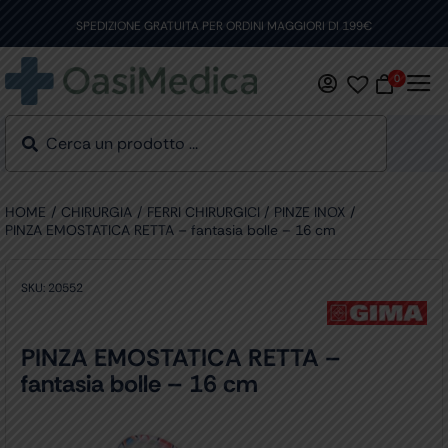
Skip
to
SPEDIZIONE GRATUITA PER ORDINI MAGGIORI DI 199€
content
0
HOME
CHIRURGIA
FERRI CHIRURGICI
PINZE INOX
PINZA EMOSTATICA RETTA – fantasia bolle – 16 cm
SKU:
20552
PINZA EMOSTATICA RETTA –
fantasia bolle – 16 cm