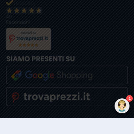
49
Recensioni
1