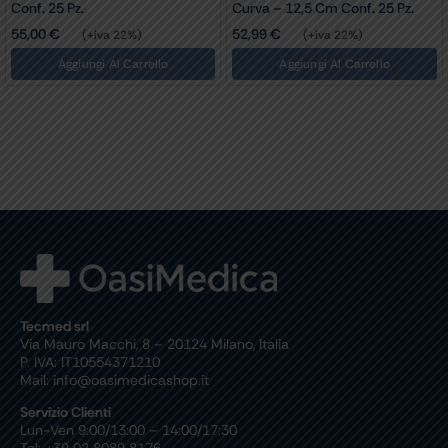
Conf. 25 Pz.
Curva – 12,5 Cm Conf. 25 Pz.
55,00
€
52,99
€
(+iva 22%)
(+iva 22%)
Aggiungi Al Carrello
Aggiungi Al Carrello
Tecmed srl
Via Mauro Macchi, 8 – 20124 Milano, Italia
P. IVA: IT10554371210
Mail: info@oasimedicashop.it
Servizio Clienti
Lun-Ven 9:00/13:00 – 14:00/17:30