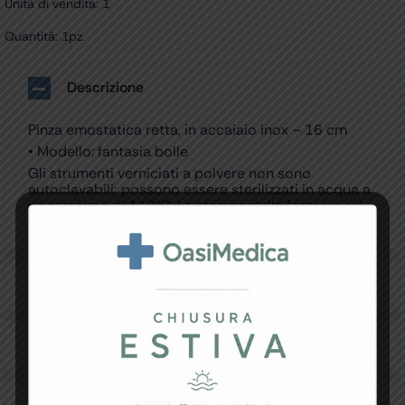
Unità di vendita: 1
Quantità: 1pz.
Descrizione
Pinza emostatica retta, in accaiaio inox – 16 cm
• Modello: fantasia bolle
Gli strumenti verniciati a polvere non sono
autoclavabili; possono essere sterilizzati in acqua a
un massimo di 110°C. La stampa della fantasia sul
bordo dello strumento è sbiadita e non ben definita.
Specifiche Tecniche
Resi e Garanzia