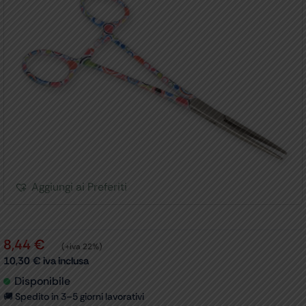
Aggiungi ai Preferiti
8,44
€
(+iva 22%)
10,30
€
iva inclusa
Disponibile
🚚 Spedito in 3–5 giorni lavorativi