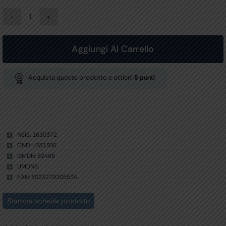
PINZA
EMOSTATICA
RETTA
-
Aggiungi Al Carrello
fantasia
cuori
-
Acquista questo prodotto e ottieni
8
punti
16
cm
quantità
NSIS: 1630372
CND: L031306
GMDN: 62468
UMDNS:
EAN: 8023279205534
Stampa scheda prodotto