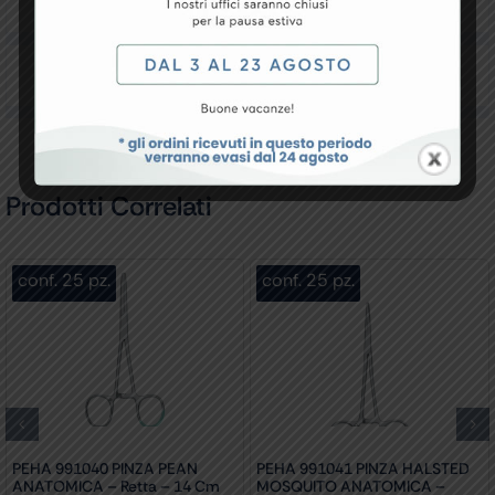
Downloads
Recensioni
Prodotti Correlati
conf. 25 pz.
conf. 25 pz.
PEHA 991040 PINZA PEAN
PEHA 991041 PINZA HALSTED
ANATOMICA – Retta – 14 Cm
MOSQUITO ANATOMICA –