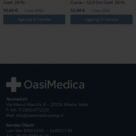
Conf. 25 Pz.
Curva – 12,5 Cm Conf. 25 Pz.
55,00
€
52,99
€
(+iva 22%)
(+iva 22%)
Aggiungi Al Carrello
Aggiungi Al Carrello
Tecmed srl
Via Mauro Macchi, 8 – 20124 Milano, Italia
P. IVA: IT10554371210
Mail: info@oasimedicashop.it
Servizio Clienti
Lun-Ven 9:00/13:00 – 14:00/17:30