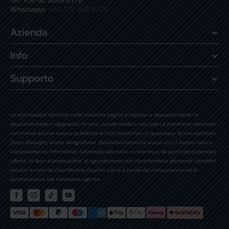
Tel: +39 02 8089 8176
Whatsapp:
+39 375 933 8426
Azienda
Info
Supporto
Le informazioni riportate nella presente pagina e relative a dispositivi medici e
dispositivi medico-diagnostici in vitro, presidi medico-chirurgici e medicinali veterinari
non hanno alcuna natura pubblicitaria.Tutti i contenuti, in qualunque forma realizzati,
(testi, immagini, anche fotografiche, descrizioni tecniche e non, ecc.), hanno natura
esclusivamente informativa, funzionale alla mera conoscenza da parte del potenziale
cliente, in fase di preacquisto, di ogni elemento e/o caratteristica attinente i prodotti
venduti in rete da Oasi Medica. Quanto sopra a tutela del consumatore ed in
ottemperanza alla normativa vigente.