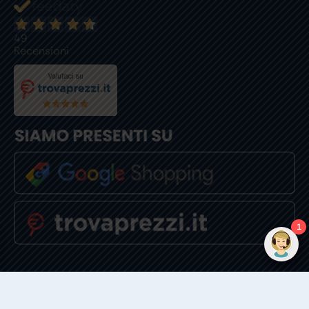
49
Recensioni
1