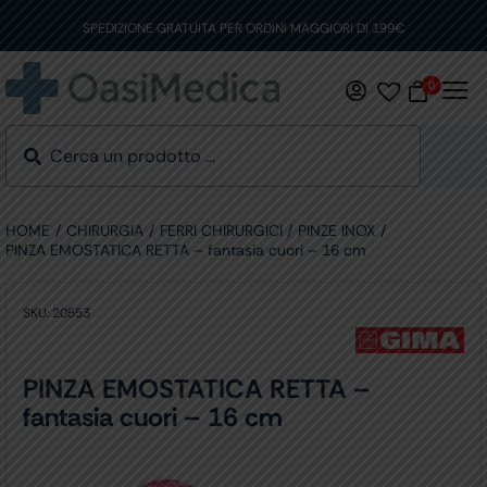
Skip
to
SPEDIZIONE GRATUITA PER ORDINI MAGGIORI DI 199€
content
0
HOME
CHIRURGIA
FERRI CHIRURGICI
PINZE INOX
PINZA EMOSTATICA RETTA – fantasia cuori – 16 cm
SKU:
20553
PINZA EMOSTATICA RETTA –
fantasia cuori – 16 cm