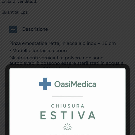
Unità di vendita: 1
Quantità: 1pz.
Descrizione
Pinza emostatica retta, in accaiaio inox – 16 cm
• Modello: fantasia a cuori
Gli strumenti verniciati a polvere non sono
autoclavabili; possono essere sterilizzati in acqua a
un massimo di 110°C. La stampa della fantasia sul
bordo dello strumento è sbiadita e non ben definita.
Specifiche Tecniche
Resi e Garanzia