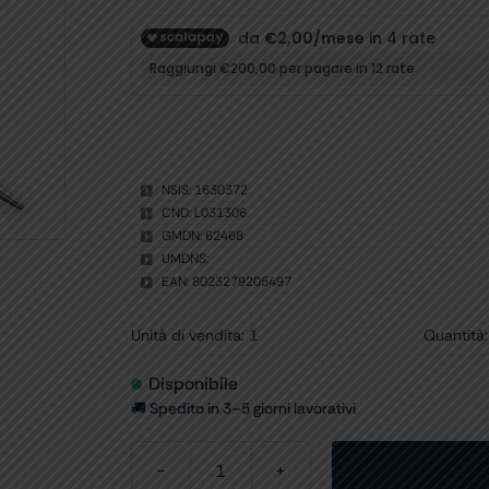
NSIS: 1630372
CND: L031306
GMDN: 62468
UMDNS:
EAN: 8023279205497
Unità di vendita: 1
Quantità:
Disponibile
🚚 Spedito in 3–5 giorni lavorativi
PINZA