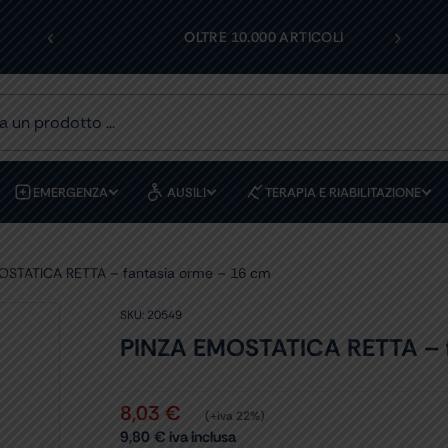
‹
›
I
OLTRE 10.000 ARTICOLI
EMERGENZA
AUSILI
TERAPIA E RIABILITAZIONE
OSTATICA RETTA – fantasia orme – 16 cm
SKU:
20549
PINZA EMOSTATICA RETTA – f
8,03
€
(+iva 22%)
9,80
€
iva inclusa