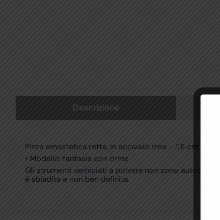
Descrizione
Pinza emostatica retta, in accaiaio inox – 16 cm
• Modello: fantasia con orme
Gli strumenti verniciati a polvere non sono autoclavab
è sbiadita e non ben definita.