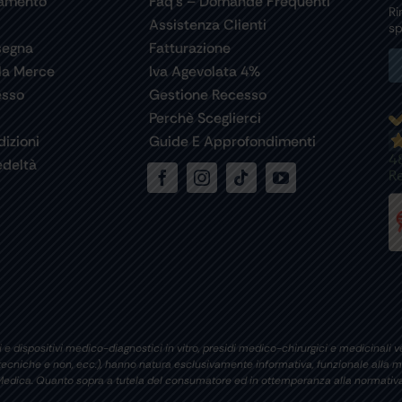
gamento
Faq’s – Domande Frequenti
Ri
Assistenza Clienti
sp
segna
Fatturazione
la Merce
Iva Agevolata 4%
esso
Gestione Recesso
Perchè Sceglierci
izioni
Guide E Approfondimenti
4
deltà
R
 e dispositivi medico-diagnostici in vitro, presidi medico-chirurgici e medicinali ve
i tecniche e non, ecc.), hanno natura esclusivamente informativa, funzionale alla m
si Medica. Quanto sopra a tutela del consumatore ed in ottemperanza alla normativa