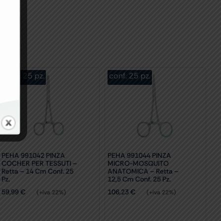
conf. 25 pz.
conf. 25 pz.
PEHA 991042 PINZA
PEHA 991044 PINZA
COCHER PER TESSUTI –
MICRO-MOSQUITO
Retta – 14 Cm Conf. 25
ANATOMICA – Retta –
Pz.
12,5 Cm Conf. 25 Pz.
59,99
€
106,23
€
(+iva 22%)
(+iva 22%)