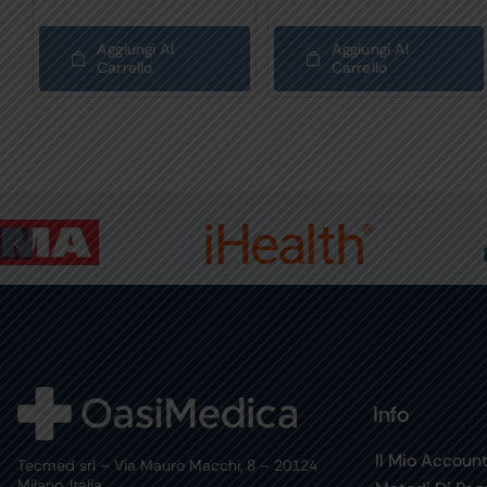
Aggiungi Al
Aggiungi Al
Carrello
Carrello
Info
Il Mio Accoun
Tecmed srl – Via Mauro Macchi, 8 – 20124
Milano, Italia