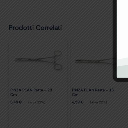
Prodotti Correlati
PINZA PEAN Retta – 20
PINZA PEAN Retta – 16
Cm
Cm
6,48
€
4,59
€
(+iva 22%)
(+iva 22%)