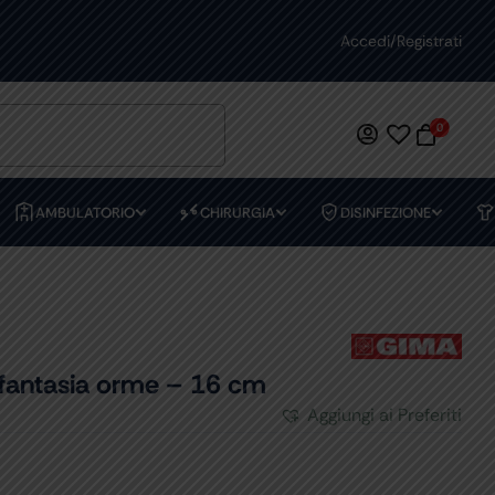
ASSISTENZA DEDICATA
Accedi/Registrati
PREVENTIVI
0
AMBULATORIO
CHIRURGIA
DISINFEZIONE
antasia orme – 16 cm
Aggiungi ai Preferiti