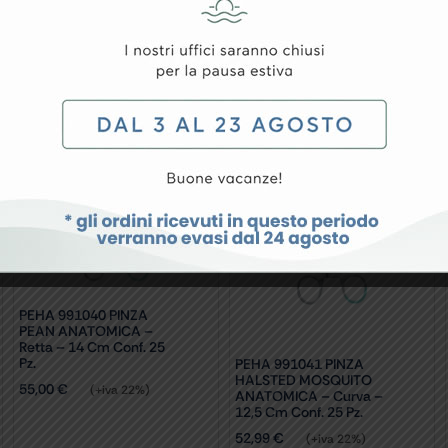
conf. 25 pz.
conf. 25 pz.
PEHA 991040 PINZA
PEAN ANATOMICA –
Retta – 14 Cm Conf. 25
Pz.
PEHA 991041 PINZA
HALSTED MOSQUITO
55,00
€
(+iva 22%)
ANATOMICA – Curva –
12,5 Cm Conf. 25 Pz.
52,99
€
(+iva 22%)