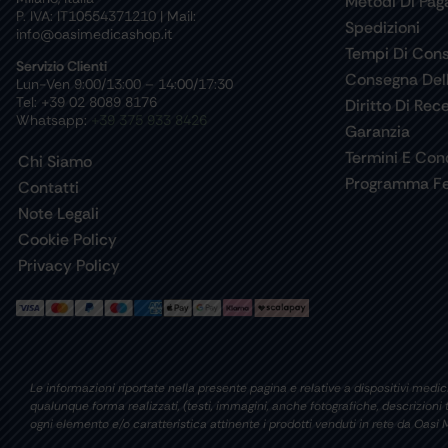
Metodi Di Pa
P. IVA: IT10554371210 | Mail:
Spedizioni
info@oasimedicashop.it
Tempi Di Con
Servizio Clienti
Consegna Del
Lun-Ven 9:00/13:00 – 14:00/17:30
Tel: +39 02 8089 8176
Diritto Di Rec
Whatsapp:
+39 375 933 8426
Garanzia
Termini E Cond
Chi Siamo
Programma Fe
Contatti
Note Legali
Cookie Policy
Privacy Policy
Le informazioni riportate nella presente pagina e relative a dispositivi medici
qualunque forma realizzati, (testi, immagini, anche fotografiche, descrizion
ogni elemento e/o caratteristica attinente i prodotti venduti in rete da Oa