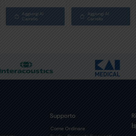
Aggiungi Al
Aggiungi Al
Carrello
Carrello
Supporto
R
I
t
Come Ordinare