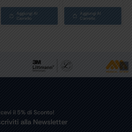
Aggiungi Al
Aggiungi Al
Carrello
Carrello
icevi il 5% di Sconto!
scriviti alla Newsletter