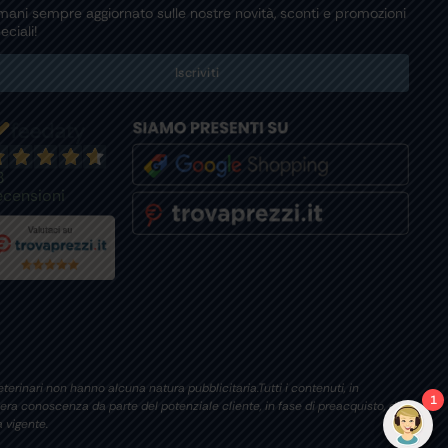
mani sempre aggiornato sulle nostre novità, sconti e promozioni
eciali!
Iscriviti
8
ecensioni
terinari non hanno alcuna natura pubblicitaria.Tutti i contenuti, in
1
era conoscenza da parte del potenziale cliente, in fase di preacquisto, di
 vigente.