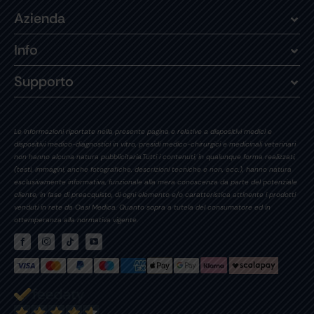
Azienda
Info
Supporto
Le informazioni riportate nella presente pagina e relative a dispositivi medici e
dispositivi medico-diagnostici in vitro, presidi medico-chirurgici e medicinali veterinari
non hanno alcuna natura pubblicitaria.Tutti i contenuti, in qualunque forma realizzati,
(testi, immagini, anche fotografiche, descrizioni tecniche e non, ecc.), hanno natura
esclusivamente informativa, funzionale alla mera conoscenza da parte del potenziale
cliente, in fase di preacquisto, di ogni elemento e/o caratteristica attinente i prodotti
venduti in rete da Oasi Medica. Quanto sopra a tutela del consumatore ed in
ottemperanza alla normativa vigente.