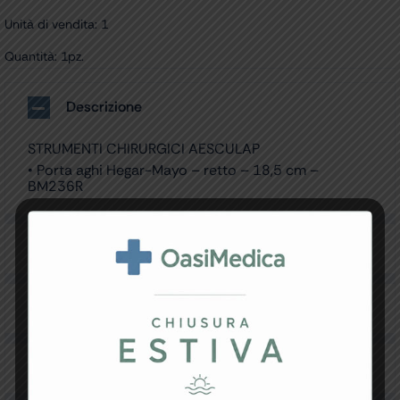
Unità di vendita: 1
Quantità: 1pz.
Descrizione
STRUMENTI CHIRURGICI AESCULAP
• Porta aghi Hegar-Mayo – retto – 18,5 cm –
BM236R
Specifiche Tecniche
Resi e Garanzia
Downloads