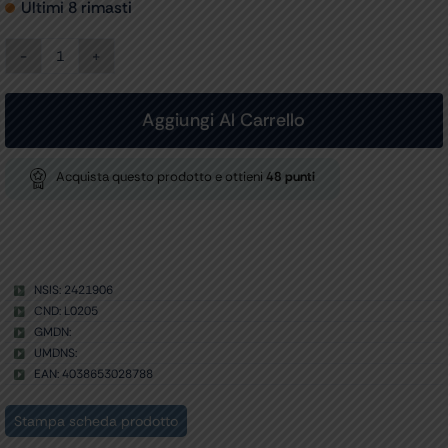
Ultimi 8 rimasti
PORTA-
AGHI
HEGAR-
MAYO
Aggiungi Al Carrello
AESCULAP
-
retto
Acquista questo prodotto e ottieni
48
punti
-
18,5
cm
-
BM236R
quantità
NSIS: 2421906
CND: L0205
GMDN:
UMDNS:
EAN: 4038653028788
Stampa scheda prodotto