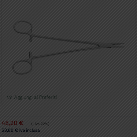
Aggiungi ai Preferiti
48,20
€
(+iva 22%)
58,80
€
iva inclusa