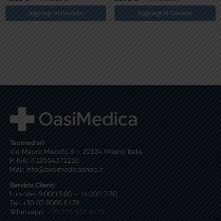
Aggiungi Al Carrello
Aggiungi Al Carrello
Tecmed srl
Via Mauro Macchi, 8 – 20124 Milano, Italia
P. IVA: IT10554371210
Mail: info@oasimedicashop.it
Servizio Clienti
Lun-Ven 9:00/13:00 – 14:00/17:30
Tel: +39 02 8089 8176
Whatsapp:
+39 375 933 8426