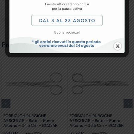
Recensioni
Prodotti Correlati
FORBICI CHIRURGICHE
FORBICI CHIRURGICHE
AESCULAP – Rette – Punte
AESCULAP – Rette – Punte
Alterne – 14,5 Cm – BC324R
Alterne – 16,5 Cm – BC326R
45,00
€
61,72
€
(+iva 22%)
(+iva 22%)