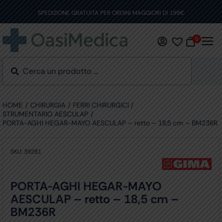
Skip
to
SPEDIZIONE GRATUITA PER ORDINI MAGGIORI DI 199€
content
0
HOME
CHIRURGIA
FERRI CHIRURGICI
STRUMENTARIO AESCULAP
PORTA-AGHI HEGAR-MAYO AESCULAP – retto – 18,5 cm – BM236R
SKU:
39281
PORTA-AGHI HEGAR-MAYO
AESCULAP – retto – 18,5 cm –
BM236R