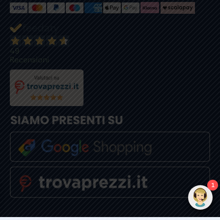
49
Recensioni
1