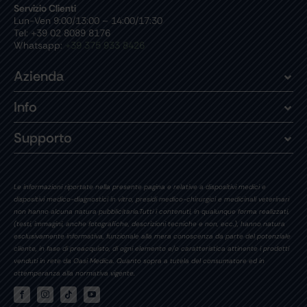
Servizio Clienti
Lun-Ven 9:00/13:00 – 14:00/17:30
Tel: +39 02 8089 8176
Whatsapp:
+39 375 933 8426
Azienda
Info
Supporto
Le informazioni riportate nella presente pagina e relative a dispositivi medici e
dispositivi medico-diagnostici in vitro, presidi medico-chirurgici e medicinali veterinari
non hanno alcuna natura pubblicitaria.Tutti i contenuti, in qualunque forma realizzati,
(testi, immagini, anche fotografiche, descrizioni tecniche e non, ecc.), hanno natura
esclusivamente informativa, funzionale alla mera conoscenza da parte del potenziale
cliente, in fase di preacquisto, di ogni elemento e/o caratteristica attinente i prodotti
venduti in rete da Oasi Medica. Quanto sopra a tutela del consumatore ed in
ottemperanza alla normativa vigente.