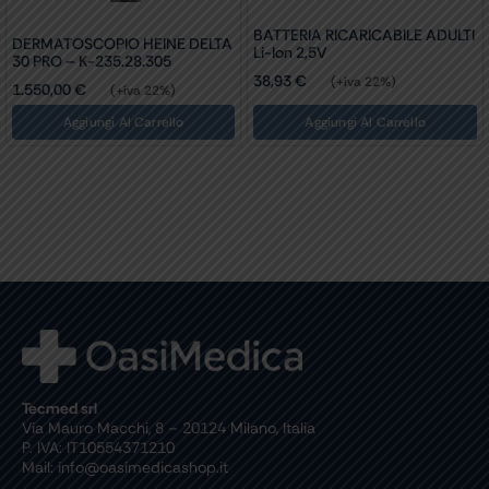
BATTERIA RICARICABILE ADULTI
DERMATOSCOPIO HEINE DELTA
Li-Ion 2,5V
30 PRO – K-235.28.305
38,93
€
(+iva 22%)
1.550,00
€
(+iva 22%)
Aggiungi Al Carrello
Aggiungi Al Carrello
Tecmed srl
Via Mauro Macchi, 8 – 20124 Milano, Italia
P. IVA: IT10554371210
Mail: info@oasimedicashop.it