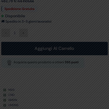
482,79
€
iva inclusa
Spedizione Gratuita
Disponibile
🚚 Spedito in 3–5 giorni lavorativi
RI-
FORMER
STAZIONE
DIAGNOSTICA
Aggiungi Al Carrello
Base
senza
orologio
Acquista questo prodotto e ottieni
395
punti
-
2
manici
-
3,5
-
NSIS:
110-
CND:
230V
-
GMDN:
3652-
UMDNS:
300