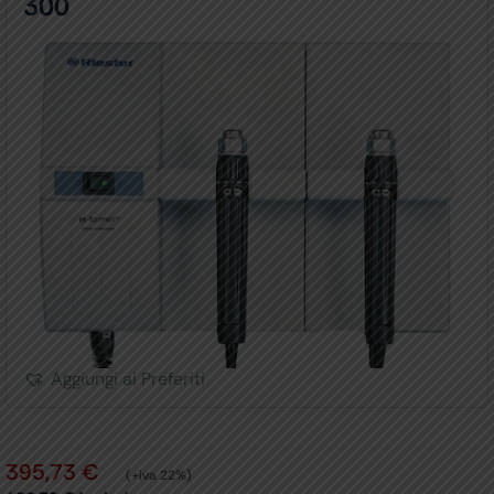
300
Aggiungi ai Preferiti
395,73
€
(+iva 22%)