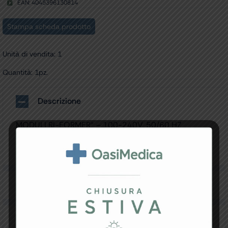
EAN: 4045396130814
quantità
Stampa scheda prodotto
Unità di vendita: 1
Quantità: 1pz.
Descrizione
MODULI RI-FORMER® – 100-240V, 50/60 HZ
• Modulo base 2 manici 3,5 – 3652-300
Made in Germany.
Specifiche Tecniche
Resi e Garanzia