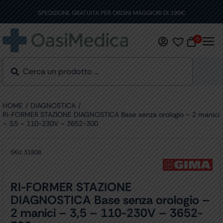
Skip
to
SPEDIZIONE GRATUITA PER ORDINI MAGGIORI DI 199€
content
0
HOME
DIAGNOSTICA
RI-FORMER STAZIONE DIAGNOSTICA Base senza orologio – 2 manici
– 3,5 – 110-230V – 3652-300
SKU:
31808
RI-FORMER STAZIONE
DIAGNOSTICA Base senza orologio –
2 manici – 3,5 – 110-230V – 3652-