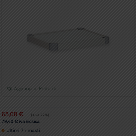
Aggiungi ai Preferiti
65,08
€
(+iva 22%)
79,40
€
iva inclusa
Ultimi 7 rimasti