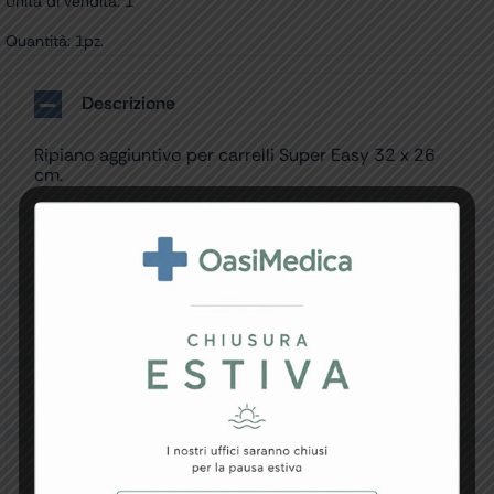
Unità di vendita: 1
Quantità: 1pz.
Descrizione
Ripiano aggiuntivo per carrelli Super Easy 32 x 26
cm.
Specifiche Tecniche
Resi e Garanzia
Downloads
Recensioni