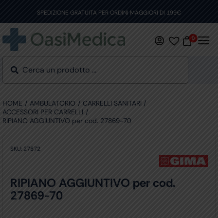
Skip
to
SPEDIZIONE GRATUITA PER ORDINI MAGGIORI DI 199€
content
0
HOME
AMBULATORIO
CARRELLI SANITARI
ACCESSORI PER CARRELLI
RIPIANO AGGIUNTIVO per cod. 27869-70
SKU:
27872
RIPIANO AGGIUNTIVO per cod.
27869-70