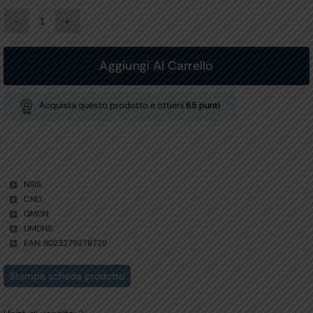
RIPIANO
AGGIUNTIVO
per
cod.
Aggiungi Al Carrello
27869-
70
quantità
Acquista questo prodotto e ottieni
65
punti
NSIS:
CND:
GMDN:
UMDNS:
EAN: 8023279278729
Stampa scheda prodotto