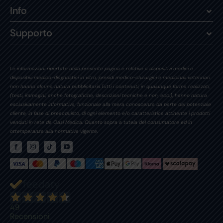
Info
Supporto
Le informazioni riportate nella presente pagina e relative a dispositivi medici e
dispositivi medico-diagnostici in vitro, presidi medico-chirurgici e medicinali veterinari
non hanno alcuna natura pubblicitaria.Tutti i contenuti, in qualunque forma realizzati,
(testi, immagini, anche fotografiche, descrizioni tecniche e non, ecc.), hanno natura
esclusivamente informativa, funzionale alla mera conoscenza da parte del potenziale
cliente, in fase di preacquisto, di ogni elemento e/o caratteristica attinente i prodotti
venduti in rete da Oasi Medica. Quanto sopra a tutela del consumatore ed in
ottemperanza alla normativa vigente.
49
Recensioni