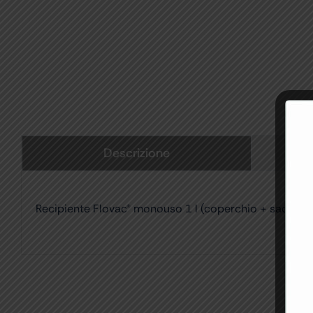
Descrizione
Recipiente Flovac® monouso 1 l (coperchio + sacca) –