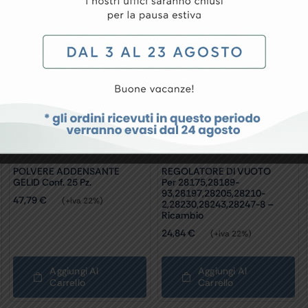
conf. 25 pz.
POLVERE ADDENSANTE
REGOLATORE DI VUOTO
GELID Conf. 25 Pz.
Per 28175,28189-
93,28197,28205,28210-
47,79
€
(+iva 22%)
2,28230,28243,28247-8 –
Ricambio
24,84
€
(+iva 22%)
Aggiungi Al
Aggiungi Al
Carrello
Carrello