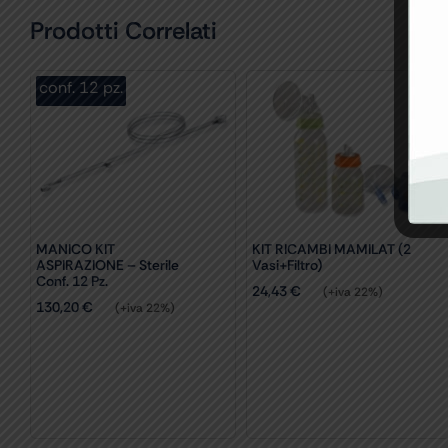
Prodotti Correlati
conf. 12 pz.
MANICO KIT
KIT RICAMBI MAMILAT (2
ASPIRAZIONE – Sterile
Vasi+filtro)
Conf. 12 Pz.
24,43
€
(+iva 22%)
130,20
€
(+iva 22%)