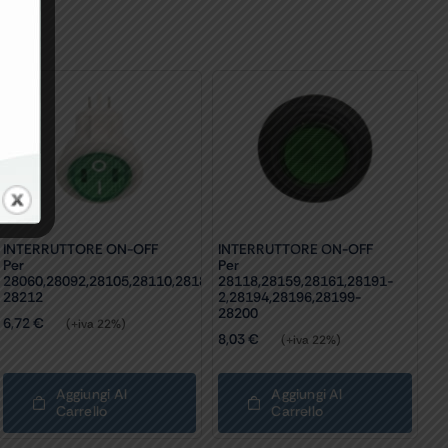
INTERRUTTORE ON-OFF
INTERRUTTORE ON-OFF
Per
Per
28060,28092,28105,28110,28189,28209-
28118,28159,28161,28191-
28212
2,28194,28196,28199-
28200
6,72
€
(+iva 22%)
8,03
€
(+iva 22%)
Aggiungi Al
Aggiungi Al
Carrello
Carrello