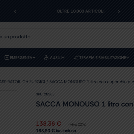
‹
›
I
OLTRE 10.000 ARTICOLI
EMERGENZA
AUSILI
TERAPIA E RIABILITAZIONE
ASPIRATORI CHIRURGICI
SACCA MONOUSO 1 litro con coperchio per 
SKU:
28268
SACCA MONOUSO 1 litro con c
138,36
€
(+iva 22%)
168,80
€
iva inclusa