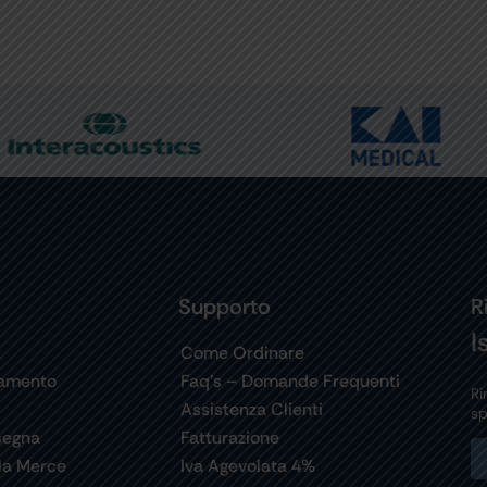
Supporto
R
I
t
Come Ordinare
gamento
Faq’s – Domande Frequenti
Ri
Assistenza Clienti
sp
segna
Fatturazione
la Merce
Iva Agevolata 4%