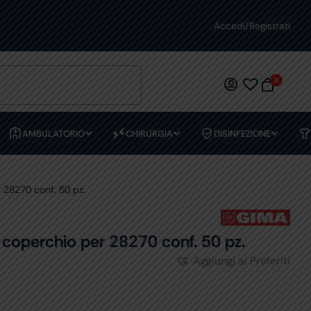
ASSISTENZA DEDICATA
Accedi/Registrati
PREVENTIVI
0
AMBULATORIO
CHIRURGIA
DISINFEZIONE
28270 conf. 50 pz.
operchio per 28270 conf. 50 pz.
Aggiungi ai Preferiti