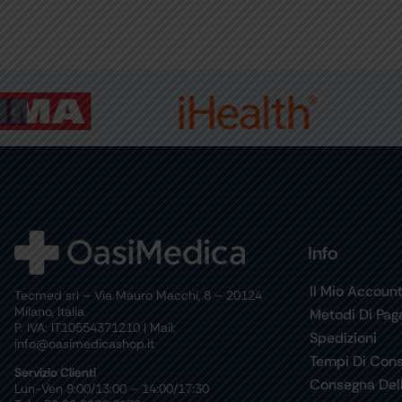
Info
Il Mio Accoun
Tecmed srl – Via Mauro Macchi, 8 – 20124
Milano, Italia
Metodi Di Pa
P. IVA: IT10554371210 | Mail:
Spedizioni
info@oasimedicashop.it
Tempi Di Con
Servizio Clienti
Consegna Del
Lun-Ven 9:00/13:00 – 14:00/17:30