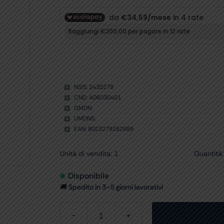
NSIS: 2430278
CND: A06030401
GMDN:
UMDNS:
EAN: 8023279282689
Unità di vendita: 1
Quantità:
Disponibile
🚚 Spedito in 3–5 giorni lavorativi
SACCA