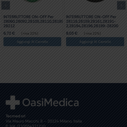
INTERRUTTORE ON-OFF Per
INTERRUTTORE ON-OFF Per
28060,28092,28105,28110,28189,28209-
28118,28159,28161,28191-
28212
2,28194,28196,28199-28200
6,72
€
8,03
€
(+iva 22%)
(+iva 22%)
Aggiungi Al Carrello
Aggiungi Al Carrello
Tecmed srl
Via Mauro Macchi, 8 – 20124 Milano, Italia
P. IVA: IT10554371210