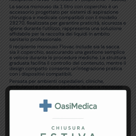
La sacca monouso da 1 litro con coperchio è un
accessorio progettato per sistemi di aspirazione
chirurgica e medicale compatibili con il modello
28270. Realizzata per garantire praticità, sicurezza e
igiene durante l’utilizzo, rappresenta una soluzione
affidabile per la raccolta dei liquidi in ambito
sanitario professionale.
Il recipiente monouso Flovac include sia la sacca
sia il coperchio, assicurando una gestione semplice
e veloce durante le procedure mediche. La struttura
graduata facilita il controllo del contenuto, mentre il
design compatto consente un’integrazione pratica
con i dispositivi compatibili.
Pensata per ambienti ospedalieri, cliniche,
ambulatori e strutture sanitarie, la sacca monouso
aiuta a mantenere elevati standard igienici
riducendo il rischio di contaminazione. L’utilizzo
monouso permette infatti una sostituzione rapida e
sicura dopo ogni impiego.
Grazie alla capacità da 1 litro e alla compatibilità
con sistemi dedicati, questo accessorio è ideale per
applicazioni mediche e chirurgiche che richiedono
affidabilità e semplicità operativa.