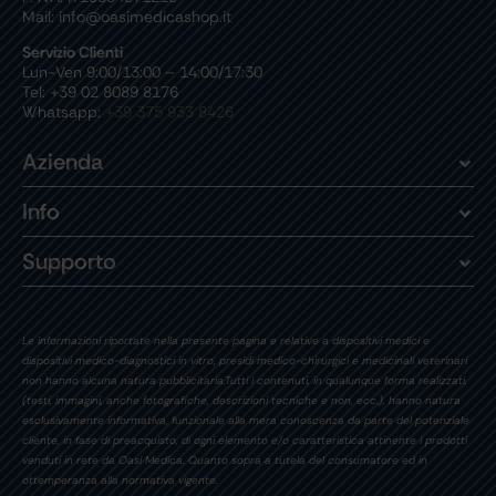
Mail: info@oasimedicashop.it
Servizio Clienti
Lun-Ven 9:00/13:00 – 14:00/17:30
Tel: +39 02 8089 8176
Whatsapp:
+39 375 933 8426
Azienda
Info
Supporto
Le informazioni riportate nella presente pagina e relative a dispositivi medici e
dispositivi medico-diagnostici in vitro, presidi medico-chirurgici e medicinali veterinari
non hanno alcuna natura pubblicitaria.Tutti i contenuti, in qualunque forma realizzati,
(testi, immagini, anche fotografiche, descrizioni tecniche e non, ecc.), hanno natura
esclusivamente informativa, funzionale alla mera conoscenza da parte del potenziale
cliente, in fase di preacquisto, di ogni elemento e/o caratteristica attinente i prodotti
venduti in rete da Oasi Medica. Quanto sopra a tutela del consumatore ed in
ottemperanza alla normativa vigente.