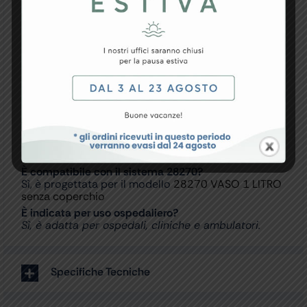
FAQ – Domande e Risposte
A cosa serve questa sacca monouso?
Serve per la raccolta dei liquidi nei sistemi di
aspirazione medicale.
La confezione include il coperchio?
Sì, comprende sacca e coperchio.
Qual è la capacità del recipiente?
La capacità è di 1 litro.
È compatibile con il sistema 28270?
Sì, è progettata per il modello
28270 VASO 1 LITRO
senza coperchio
È indicata per uso ospedaliero?
Sì, è adatta per ospedali, cliniche e ambulatori.
Specifiche Tecniche