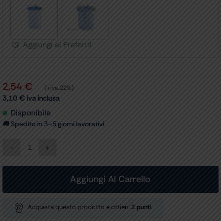
Aggiungi ai Preferiti
2,54
€
(+iva 22%)
3,10
€
iva inclusa
Disponibile
🚚 Spedito in 3–5 giorni lavorativi
SACCA
MONOUSO
1
litro
Aggiungi Al Carrello
con
coperchio,
per
Acquista questo prodotto e ottieni
2
punti
28270