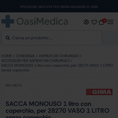
Skip
to
SPEDIZIONE GRATUITA PER ORDINI MAGGIORI DI 199€
content
0
HOME
CHIRURGIA
ASPIRATORI CHIRURGICI
ACCESSORI PER ASPIRATORI CHIRURGICI
SACCA MONOUSO 1 litro con coperchio, per 28270 VASO 1 LITRO
senza coperchio
SKU:
28271
SACCA MONOUSO 1 litro con
coperchio, per 28270 VASO 1 LITRO
senza coperchio