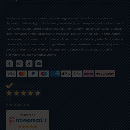
Le informazioni riportate nella presente pagina e relative a dispositivi medici e
dispositivi medico-diagnostici in vitro, presidi medico-chirurgici e medicinali veterinari
non hanno alcuna natura pubblicitaria.Tutti i contenuti, in qualunque forma realizzati,
(testi, immagini, anche fotografiche, descrizioni tecniche e non, ecc.), hanno natura
esclusivamente informativa, funzionale alla mera conoscenza da parte del potenziale
cliente, in fase di preacquisto, di ogni elemento e/o caratteristica attinente i prodotti
venduti in rete da Oasi Medica. Quanto sopra a tutela del consumatore ed in
ottemperanza alla normativa vigente.
49
Recensioni