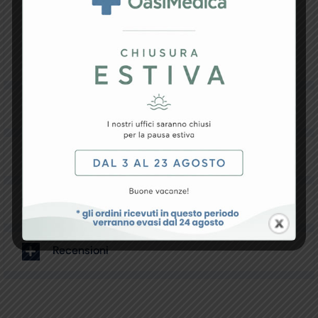
Semplice, sicuro, costruito con materiali della
miglior qualità, è garantito per una lunga durata nel
tempo. Pesa poco più di 4 kg.
I carboncini di fusione devono essere sostituiti ogni
4.000 aghi per mantenere l’efficienza al massimo.
Specifiche Tecniche
Resi e Garanzia
Downloads
Recensioni