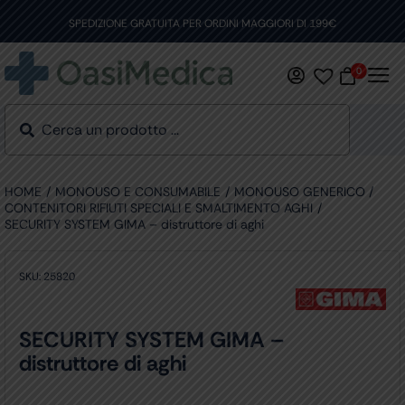
Skip
to
SPEDIZIONE GRATUITA PER ORDINI MAGGIORI DI 199€
content
0
HOME
MONOUSO E CONSUMABILE
MONOUSO GENERICO
CONTENITORI RIFIUTI SPECIALI E SMALTIMENTO AGHI
SECURITY SYSTEM GIMA – distruttore di aghi
SKU:
25820
SECURITY SYSTEM GIMA –
distruttore di aghi