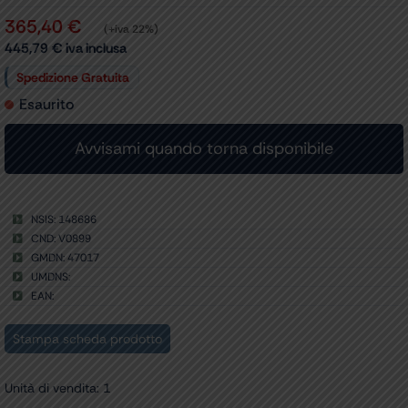
365,40
€
(+iva 22%)
445,79
€
iva inclusa
Spedizione Gratuita
Esaurito
NSIS: 148686
CND: V0899
GMDN: 47017
UMDNS:
EAN:
Stampa scheda prodotto
Unità di vendita: 1