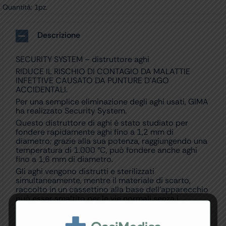
Quantità: 1pz.
Descrizione
SECURITY SYSTEM – distruttore aghi
RIDUCE IL RISCHIO DI CONTAGIO DA MALATTIE
INFETTIVE CAUSATO DA PUNTURE D’AGO
ACCIDENTALI.
Per una semplice eliminazione degli aghi usati, GIMA
ha realizzato Security System.
Questo distruttore di aghi è stato studiato per
fondere rapidamente aghi fino a 1,2 mm di
diametro; grazie alla sua potenza, raggiungendo una
temperatura di 1.000 °C, può fondere anche aghi
fino a 1,6 mm di diametro.
Gli aghi vengono distrutti e sterilizzati
simultaneamente, mentre il materiale di scarto,
raccolto in un cassettino alla base dell’apparecchio
può esser smaltito per le vie normali senza i
problemi ed i costi propri dello smaltimento come
rifiuti speciali.