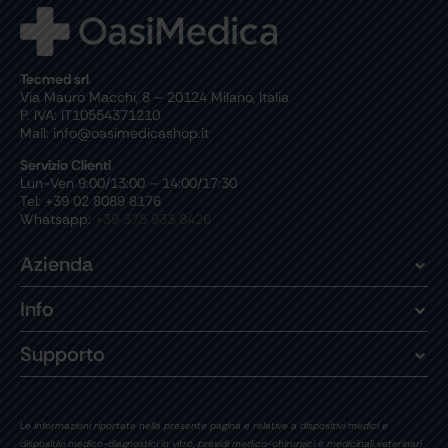
Tecmed srl
Via Mauro Macchi, 8 – 20124 Milano, Italia
P. IVA: IT10554371210
Mail: info@oasimedicashop.it
Servizio Clienti
Lun-Ven 9:00/13:00 – 14:00/17:30
Tel: +39 02 8089 8176
Whatsapp:
+39 375 933 8426
Azienda
Info
Supporto
Le informazioni riportate nella presente pagina e relative a dispositivi medici e
dispositivi medico-diagnostici in vitro, presidi medico-chirurgici e medicinali veterinari