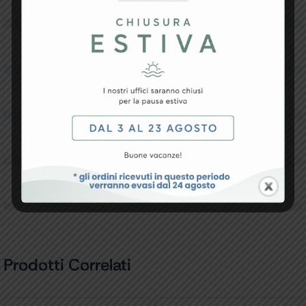
Specifiche Tecniche
Resi e Garanzia
Downloads
Recensioni
Prodotti Correlati