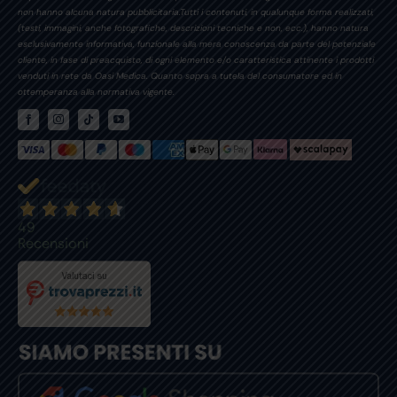
non hanno alcuna natura pubblicitaria.Tutti i contenuti, in qualunque forma realizzati,
(testi, immagini, anche fotografiche, descrizioni tecniche e non, ecc.), hanno natura
esclusivamente informativa, funzionale alla mera conoscenza da parte del potenziale
cliente, in fase di preacquisto, di ogni elemento e/o caratteristica attinente i prodotti
venduti in rete da Oasi Medica. Quanto sopra a tutela del consumatore ed in
ottemperanza alla normativa vigente.
49
Recensioni