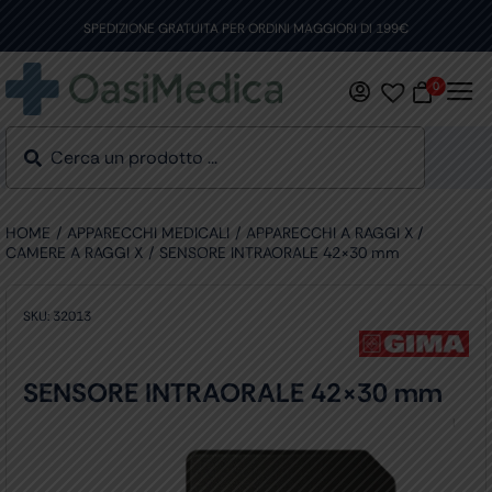
Skip
to
SPEDIZIONE GRATUITA PER ORDINI MAGGIORI DI 199€
content
0
HOME
APPARECCHI MEDICALI
APPARECCHI A RAGGI X
CAMERE A RAGGI X
SENSORE INTRAORALE 42×30 mm
SKU:
32013
SENSORE INTRAORALE 42×30 mm