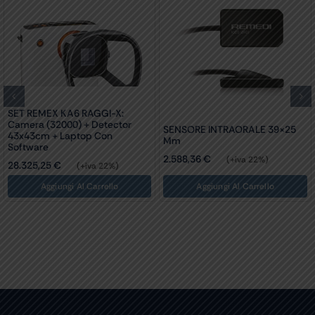
SET REMEX KA6 RAGGI-X:
Camera (32000) + Detector
SENSORE INTRAORALE 39×25
43x43cm + Laptop Con
Mm
Software
2.588,36
€
(+iva 22%)
28.325,25
€
(+iva 22%)
Aggiungi Al Carrello
Aggiungi Al Carrello