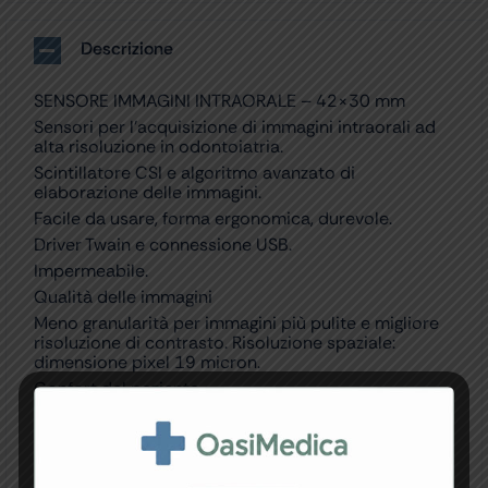
Descrizione
SENSORE IMMAGINI INTRAORALE – 42×30 mm
Sensori per l’acquisizione di immagini intraorali ad
alta risoluzione in odontoiatria.
Scintillatore CSI e algoritmo avanzato di
elaborazione delle immagini.
Facile da usare, forma ergonomica, durevole.
Driver Twain e connessione USB.
Impermeabile.
Qualità delle immagini
Meno granularità per immagini più pulite e migliore
risoluzione di contrasto. Risoluzione spaziale:
dimensione pixel 19 micron.
Confort del paziente
– forma ergonomica con angoli arrotondati: raggio
6,0 mm
– piastra sensore sottile 5,4 mm (meno di 1/4“)
– pulsante basso profilo: 6,0 mm