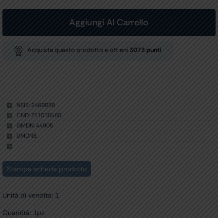
SENSORE
INTRAORALE
42x30
Aggiungi Al Carrello
mm
quantità
Acquista questo prodotto e ottieni
3073
punti
NSIS: 2469088
CND: Z11030480
GMDN: 44905
UMDNS:
Stampa scheda prodotto
Unità di vendita: 1
Quantità: 1pz.