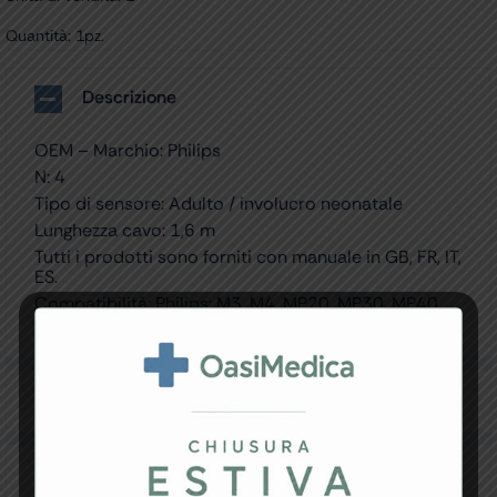
Quantità: 1pz.
Descrizione
OEM – Marchio: Philips
N: 4
Tipo di sensore: Adulto / involucro neonatale
Lunghezza cavo: 1,6 m
Tutti i prodotti sono forniti con manuale in GB, FR, IT,
ES.
Compatibilità: Philips: M3, M4, MP20, MP30, MP40,
MP50, MP70, MP80, VM4, VM6, VM8
Specifiche Tecniche
Resi e Garanzia