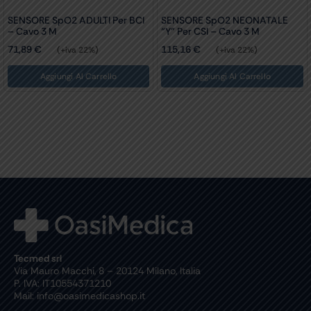
SENSORE SpO2 ADULTI Per BCI
SENSORE SpO2 NEONATALE
– Cavo 3 M
“Y” Per CSI – Cavo 3 M
71,89
€
115,16
€
(+iva 22%)
(+iva 22%)
Aggiungi Al Carrello
Aggiungi Al Carrello
Tecmed srl
Via Mauro Macchi, 8 – 20124 Milano, Italia
P. IVA: IT10554371210
Mail: info@oasimedicashop.it