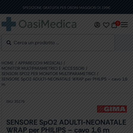
Skip
to
SPEDIZIONE GRATUITA PER ORDINI MAGGIORI DI 199€
content
0
HOME
APPARECCHI MEDICALI
MONITOR MULTIPARAMETRICI E ACCESSORI
SENSORI SPO2 PER MONITOR MULTIPARAMETRICI
SENSORE SpO2 ADULTI-NEONATALE WRAP per PHILIPS – cavo 1,6
m
SKU:
35276
SENSORE SpO2 ADULTI-NEONATALE
WRAP per PHILIPS – cavo 1,6 m