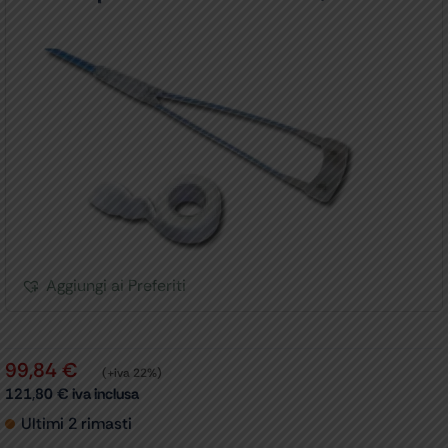
Aggiungi ai Preferiti
99,84
€
(+iva 22%)
121,80
€
iva inclusa
Ultimi 2 rimasti