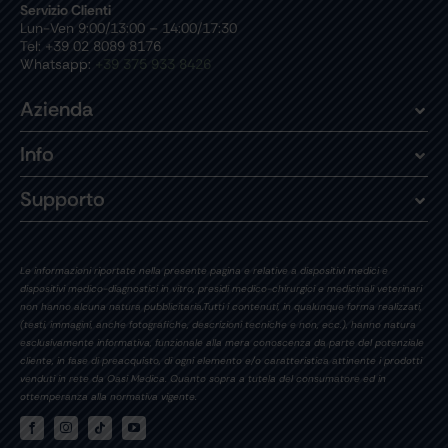
Servizio Clienti
Lun-Ven 9:00/13:00 – 14:00/17:30
Tel: +39 02 8089 8176
Whatsapp:
+39 375 933 8426
Azienda
Info
Supporto
Le informazioni riportate nella presente pagina e relative a dispositivi medici e
dispositivi medico-diagnostici in vitro, presidi medico-chirurgici e medicinali veterinari
non hanno alcuna natura pubblicitaria.Tutti i contenuti, in qualunque forma realizzati,
(testi, immagini, anche fotografiche, descrizioni tecniche e non, ecc.), hanno natura
esclusivamente informativa, funzionale alla mera conoscenza da parte del potenziale
cliente, in fase di preacquisto, di ogni elemento e/o caratteristica attinente i prodotti
venduti in rete da Oasi Medica. Quanto sopra a tutela del consumatore ed in
ottemperanza alla normativa vigente.