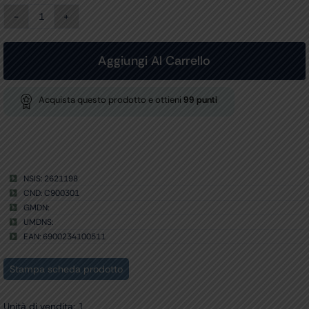
SENSORE
SpO2
ADULTI-
NEONATALE
Aggiungi Al Carrello
WRAP
per
PHILIPS
Acquista questo prodotto e ottieni
99
punti
-
cavo
1,6
m
quantità
NSIS: 2621198
CND: C900301
GMDN:
UMDNS:
EAN: 6900234100511
Stampa scheda prodotto
Unità di vendita: 1