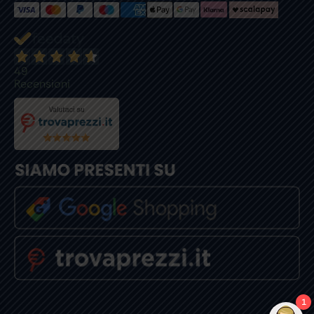
49
Recensioni
1