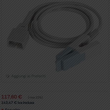
Aggiungi ai Preferiti
117,60
€
(+iva 22%)
143,47
€
iva inclusa
Esaurito