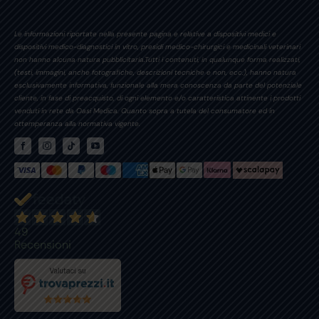
Le informazioni riportate nella presente pagina e relative a dispositivi medici e
dispositivi medico-diagnostici in vitro, presidi medico-chirurgici e medicinali veterinari
non hanno alcuna natura pubblicitaria.Tutti i contenuti, in qualunque forma realizzati,
(testi, immagini, anche fotografiche, descrizioni tecniche e non, ecc.), hanno natura
esclusivamente informativa, funzionale alla mera conoscenza da parte del potenziale
cliente, in fase di preacquisto, di ogni elemento e/o caratteristica attinente i prodotti
venduti in rete da Oasi Medica. Quanto sopra a tutela del consumatore ed in
ottemperanza alla normativa vigente.
49
Recensioni