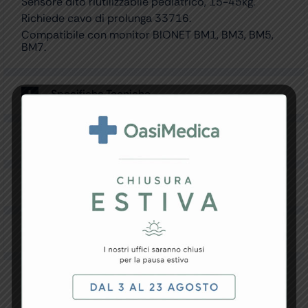
Sensore dito riutilizzabile pediatrico, 15-45kg.
Richiede cavo di prolunga 33716.
Compatibile con monitor BIONET BM1, BM3, BM5,
BM7.
Specifiche Tecniche
Resi e Garanzia
Downloads
Recensioni