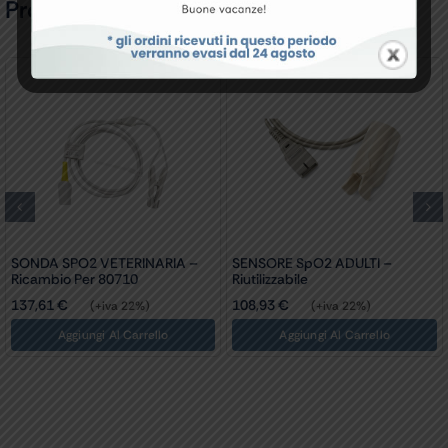
Prodotti Correlati
SONDA SPO2 VETERINARIA –
SENSORE SpO2 ADULTI –
Ricambio Per 80710
Riutilizzabile
137,61
€
108,93
€
(+iva 22%)
(+iva 22%)
Aggiungi Al Carrello
Aggiungi Al Carrello