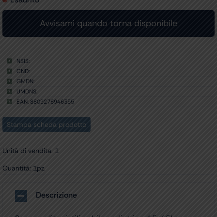
NSIS:
CND:
GMDN:
UMDNS:
EAN: 8809276946355
Stampa scheda prodotto
Unità di vendita: 1
Quantità: 1pz.
Descrizione