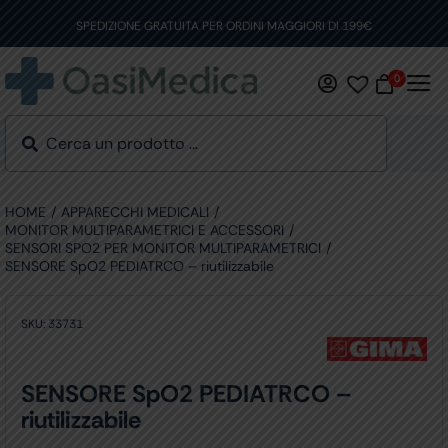
Skip
to
SPEDIZIONE GRATUITA PER ORDINI MAGGIORI DI 199€
content
0
HOME
APPARECCHI MEDICALI
MONITOR MULTIPARAMETRICI E ACCESSORI
SENSORI SPO2 PER MONITOR MULTIPARAMETRICI
SENSORE SpO2 PEDIATRCO – riutilizzabile
SKU:
33731
SENSORE SpO2 PEDIATRCO –
riutilizzabile